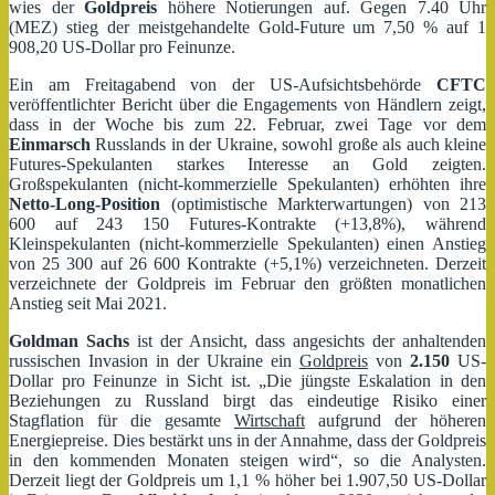
wies der
Goldpreis
höhere Notierungen auf. Gegen 7.40 Uhr
(MEZ) stieg der meistgehandelte Gold-Future um 7,50 % auf 1
908,20 US-Dollar pro Feinunze.
Ein am Freitagabend von der US-Aufsichtsbehörde
CFTC
veröffentlichter Bericht über die Engagements von Händlern zeigt,
dass in der Woche bis zum 22. Februar, zwei Tage vor dem
Einmarsch
Russlands in der Ukraine, sowohl große als auch kleine
Futures-Spekulanten starkes Interesse an Gold zeigten.
Großspekulanten (nicht-kommerzielle Spekulanten) erhöhten ihre
Netto-Long-Position
(optimistische Markterwartungen) von 213
600 auf 243 150 Futures-Kontrakte (+13,8%), während
Kleinspekulanten (nicht-kommerzielle Spekulanten) einen Anstieg
von 25 300 auf 26 600 Kontrakte (+5,1%) verzeichneten. Derzeit
verzeichnete der Goldpreis im Februar den größten monatlichen
Anstieg seit Mai 2021.
Goldman Sachs
ist der Ansicht, dass angesichts der anhaltenden
russischen Invasion in der Ukraine ein
Goldpreis
von
2.150
US-
Dollar pro Feinunze in Sicht ist. „Die jüngste Eskalation in den
Beziehungen zu Russland birgt das eindeutige Risiko einer
Stagflation für die gesamte
Wirtschaft
aufgrund der höheren
Energiepreise. Dies bestärkt uns in der Annahme, dass der Goldpreis
in den kommenden Monaten steigen wird“, so die Analysten.
Derzeit liegt der Goldpreis um 1,1 % höher bei 1.907,50 US-Dollar