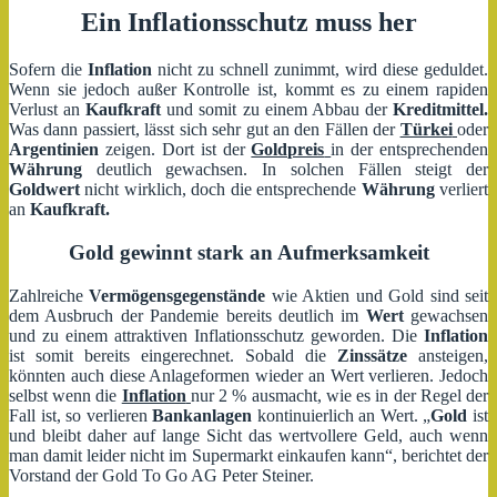
Ein Inflationsschutz muss her
Sofern die
Inflation
nicht zu schnell zunimmt, wird diese geduldet.
Wenn sie jedoch außer Kontrolle ist, kommt es zu einem rapiden
Verlust an
Kaufkraft
und somit zu einem Abbau der
Kreditmittel.
Was dann passiert, lässt sich sehr gut an den Fällen der
Türkei
oder
Argentinien
zeigen. Dort ist der
Goldpreis
in der entsprechenden
Währung
deutlich gewachsen. In solchen Fällen steigt der
Goldwert
nicht wirklich, doch die entsprechende
Währung
verliert
an
Kaufkraft.
Gold gewinnt stark an Aufmerksamkeit
Zahlreiche
Vermögensgegenstände
wie Aktien und Gold sind seit
dem Ausbruch der Pandemie bereits deutlich im
Wert
gewachsen
und zu einem attraktiven Inflationsschutz geworden. Die
Inflation
ist somit bereits eingerechnet. Sobald die
Zinssätze
ansteigen,
könnten auch diese Anlageformen wieder an Wert verlieren. Jedoch
selbst wenn die
Inflation
nur 2 % ausmacht, wie es in der Regel der
Fall ist, so verlieren
Bankanlagen
kontinuierlich an Wert. „
Gold
ist
und bleibt daher auf lange Sicht das wertvollere Geld, auch wenn
man damit leider nicht im Supermarkt einkaufen kann“, berichtet der
Vorstand der Gold To Go AG Peter Steiner.