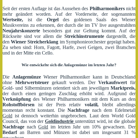
Seit der ersten Auflage ist das Aussehen des
Philharmonikers
nicht
mehr geändert worden. Auf der Vorderseite, der sogenannten
Wertseite,
ist die
Orgel
des goldenen Saals des Wiener
Musikvereins zu erkennen, der durch die im TV live ausgestrahlten
Neujahrskonzerte
besonders gut zur Geltung kommt. Auf der
Rückseite sind vor allem die
Streichinstrumente
dargestellt, die
den
Wiener Streicherklang
im Symphonieorchester geprägt haben.
Zu sehen sind: Horn, Fagott, Harfe, zwei Geigen, zwei Bratschen
und in der Mitte ein Cello.
Wie entwickelte sich die Anlagemünze im letzten Jahr?
Die
Anlagemünze
Wiener Philharmoniker kann in Deutschland
ohne
Mehrwertsteuer
gekauft werden. Der
Verkaufswert
für
Gold- und Silbermünzen orientiert sich am jeweiligen
Marktpreis,
der durch einen geringen Zuschlag erhöht wird. Aufgrund der
Verknüpfung
des Wiener Philharmonikers mit dem Kurs an den
Rohstoffbörsen
ist der Preis relativ
volatil,
bleibt allerdings
momentan recht konstant. Die
Nachfrage
nach dem Edelmetall
Gold
ist dennoch weiterhin ungebrochen. Laut dem World Gold
Council, das von der
Goldindustrie
unterstützt wird, ist die globale
Nachfrage
nach
Gold
im letzten Jahr um 10% gewachsen. Der
Bedarf
an Barren und Münzen ist dabei um insgesamt 31 %
gewachsen.