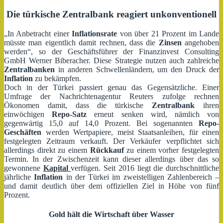
Die türkische Zentralbank reagiert unkonventionell
„In Anbetracht einer
Inflationsrate
von über 21 Prozent im Lande
müsste man eigentlich damit rechnen, dass die
Zinsen
angehoben
werden“, so der Geschäftsführer der Finanzinvest Consulting
GmbH Werner Biberacher. Diese Strategie nutzen auch zahlreiche
Zentralbanken
in anderen Schwellenländern, um den Druck der
Inflation
zu bekämpfen.
Doch in der Türkei passiert genau das Gegensätzliche. Einer
Umfrage der Nachrichtenagentur Reuters zufolge rechnen
Ökonomen damit, dass die türkische
Zentralbank
ihren
einwöchigen
Repo-Satz
erneut senken wird, nämlich von
gegenwärtig 15,0 auf 14,0 Prozent. Bei sogenannten
Repo-
Geschäften
werden Wertpapiere, meist Staatsanleihen, für einen
festgelegten Zeitraum verkauft. Der Verkäufer verpflichtet sich
allerdings direkt zu einem
Rückkauf
zu einem vorher festgelegten
Termin. In der Zwischenzeit kann dieser allerdings über das so
gewonnene
Kapital
verfügen. Seit 2016 liegt die durchschnittliche
jährliche
Inflation
in der Türkei im zweistelligen Zahlenbereich –
und damit deutlich über dem offiziellen Ziel in Höhe von fünf
Prozent.
Gold hält die Wirtschaft über Wasser