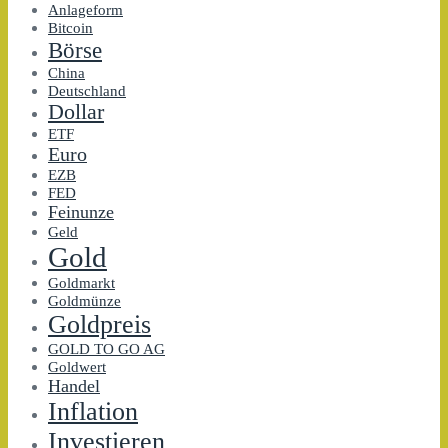
Anlageform
Bitcoin
Börse
China
Deutschland
Dollar
ETF
Euro
EZB
FED
Feinunze
Geld
Gold
Goldmarkt
Goldmünze
Goldpreis
GOLD TO GO AG
Goldwert
Handel
Inflation
Investieren