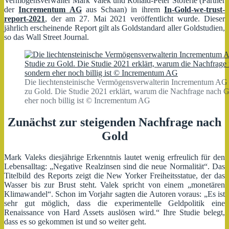
Vermögensverwalter Mark Valek und Ronald-Peter Stöferle (Partner
der
Incrementum AG
aus Schaan) in ihrem
In-Gold-we-trust-
report-2021
, der am 27. Mai 2021 veröffentlicht wurde. Dieser
jährlich erscheinende Report gilt als Goldstandard aller Goldstudien,
so das Wall Street Journal.
Die liechtensteinische Vermögensverwalterin Incrementum AG au
zu Gold. Die Studie 2021 erklärt, warum die Nachfrage nach Gol
eher noch billig ist © Incrementum AG
Zunächst zur steigenden Nachfrage nach
Gold
Mark Valeks diesjährige Erkenntnis lautet wenig erfreulich für den
Lebensalltag: „Negative Realzinsen sind die neue Normalität“. Das
Titelbild des Reports zeigt die New Yorker Freiheitsstatue, der das
Wasser bis zur Brust steht. Valek spricht von einem „monetären
Klimawandel“. Schon im Vorjahr sagten die Autoren voraus: „Es ist
sehr gut möglich, dass die experimentelle Geldpolitik eine
Renaissance von Hard Assets auslösen wird.“ Ihre Studie belegt,
dass es so gekommen ist und so weiter geht.