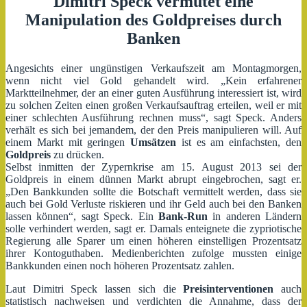
Dimitri Speck
vermutet eine
Manipulation des Goldpreises durch
Banken
Angesichts einer ungünstigen Verkaufszeit am Montagmorgen,
wenn nicht viel Gold gehandelt wird. „Kein erfahrener
Marktteilnehmer, der an einer guten Ausführung interessiert ist, wird
zu solchen Zeiten einen großen Verkaufsauftrag erteilen, weil er mit
einer schlechten Ausführung rechnen muss“, sagt Speck. Anders
verhält es sich bei jemandem, der den Preis manipulieren will. Auf
einem Markt mit geringen
Umsätzen
ist es am einfachsten, den
Goldpreis
zu drücken.
Selbst inmitten der Zypernkrise am 15. August 2013 sei der
Goldpreis in einem dünnen Markt abrupt eingebrochen, sagt er.
„Den Bankkunden sollte die Botschaft vermittelt werden, dass sie
auch bei Gold Verluste riskieren und ihr Geld auch bei den Banken
lassen können“, sagt Speck. Ein
Bank-Run
in anderen Ländern
solle verhindert werden, sagt er. Damals enteignete die zypriotische
Regierung alle Sparer um einen höheren einstelligen Prozentsatz
ihrer Kontoguthaben. Medienberichten zufolge mussten einige
Bankkunden einen noch höheren Prozentsatz zahlen.
Laut Dimitri Speck lassen sich die
Preisinterventionen
auch
statistisch nachweisen und verdichten die Annahme, dass der