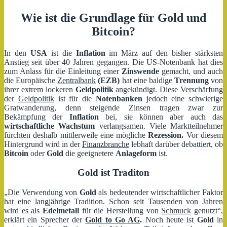
Wie ist die Grundlage für Gold und
Bitcoin?
In den
USA
ist die
Inflation
im März auf den bisher stärksten
Anstieg seit über 40 Jahren gegangen. Die US-Notenbank hat dies
zum Anlass für die Einleitung einer
Zinswende
gemacht, und auch
die Europäische
Zentralbank
(EZB)
hat eine baldige
Trennung
von
ihrer extrem lockeren
Geldpolitik
angekündigt. Diese Verschärfung
der
Geldpolitik
ist für die
Notenbanken
jedoch eine schwierige
Gratwanderung, denn steigende Zinsen tragen zwar zur
Bekämpfung der
Inflation
bei, sie können aber auch das
wirtschaftliche Wachstum
verlangsamen. Viele Marktteilnehmer
fürchten deshalb mittlerweile eine mögliche
Rezession.
Vor diesem
Hintergrund wird in der
Finanzbranche
lebhaft darüber debattiert, ob
Bitcoin
oder
Gold
die geeignetere
Anlageform
ist.
Gold ist Traditon
„Die Verwendung von
Gold
als bedeutender wirtschaftlicher Faktor
hat eine langjährige Tradition. Schon seit Tausenden von Jahren
wird es als
Edelmetall
für die Herstellung von
Schmuck
genutzt“,
erklärt ein Sprecher der
Gold to
Go AG
.
Noch heute ist
Gold
in