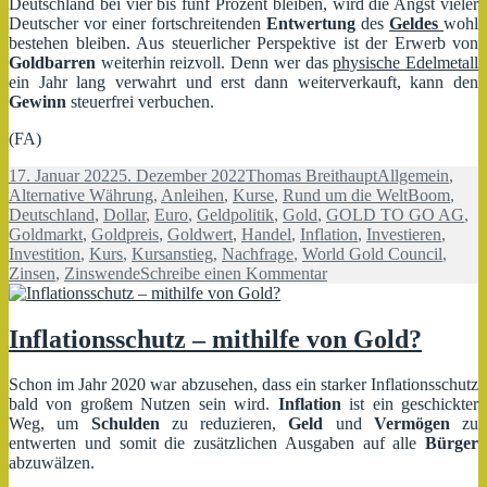
Deutschland bei vier bis fünf Prozent bleiben, wird die Angst vieler
Deutscher vor einer fortschreitenden
Entwertung
des
Geldes
wohl
bestehen bleiben. Aus steuerlicher Perspektive ist der Erwerb von
Goldbarren
weiterhin reizvoll. Denn wer das
physische Edelmetall
ein Jahr lang verwahrt und erst dann weiterverkauft, kann den
Gewinn
steuerfrei verbuchen.
(FA)
Veröffentlicht
Autor
Kategorien
17. Januar 2022
5. Dezember 2022
Thomas Breithaupt
Allgemein
,
am
Schlagwört
Alternative Währung
,
Anleihen
,
Kurse
,
Rund um die Welt
Boom
,
Deutschland
,
Dollar
,
Euro
,
Geldpolitik
,
Gold
,
GOLD TO GO AG
,
Goldmarkt
,
Goldpreis
,
Goldwert
,
Handel
,
Inflation
,
Investieren
,
Investition
,
Kurs
,
Kursanstieg
,
Nachfrage
,
World Gold Council
,
zu
Zinsen
,
Zinswende
Schreibe einen Kommentar
Der
Goldmarkt
boomt
Inflationsschutz – mithilfe von Gold?
–
Aber
Schon im Jahr 2020 war abzusehen, dass ein starker Inflationsschutz
wieso
bald von großem Nutzen sein wird.
Inflation
ist ein geschickter
der
Weg, um
Schulden
zu reduzieren,
Geld
und
Vermögen
zu
Ansturm?
entwerten und somit die zusätzlichen Ausgaben auf alle
Bürger
abzuwälzen.