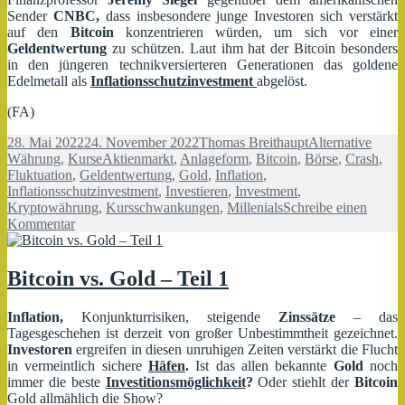
Sender
CNBC,
dass insbesondere junge Investoren sich verstärkt
auf den
Bitcoin
konzentrieren würden, um sich vor einer
Geldentwertung
zu schützen. Laut ihm hat der Bitcoin besonders
in den jüngeren technikversierteren Generationen das goldene
Edelmetall als
Inflationsschutzinvestment
abgelöst.
(FA)
Veröffentlicht
Autor
Kategorien
28. Mai 2022
24. November 2022
Thomas Breithaupt
Alternative
am
Schlagwörter
Währung
,
Kurse
Aktienmarkt
,
Anlageform
,
Bitcoin
,
Börse
,
Crash
,
Fluktuation
,
Geldentwertung
,
Gold
,
Inflation
,
Inflationsschutzinvestment
,
Investieren
,
Investment
,
Kryptowährung
,
Kursschwankungen
,
Millenials
Schreibe einen
zu
Kommentar
Bitcoin
vs.
Gold
Bitcoin vs. Gold – Teil 1
–
Teil
Inflation,
Konjunkturrisiken, steigende
Zinssätze
– das
2
Tagesgeschehen ist derzeit von großer Unbestimmtheit gezeichnet.
Investoren
ergreifen in diesen unruhigen Zeiten verstärkt die Flucht
in vermeintlich sichere
Häfen
.
Ist das allen bekannte
Gold
noch
immer die beste
Investitionsmöglichkeit
?
Oder stiehlt der
Bitcoin
Gold allmählich die Show?