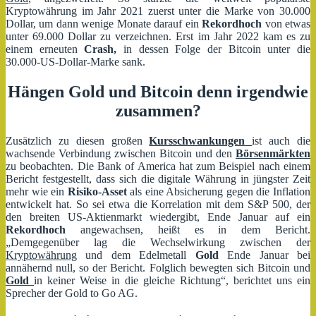
Kryptowährung im Jahr 2021 zuerst unter die Marke von 30.000
Dollar, um dann wenige Monate darauf ein
Rekordhoch
von etwas
unter 69.000 Dollar zu verzeichnen. Erst im Jahr 2022 kam es zu
einem erneuten
Crash,
in dessen Folge der Bitcoin unter die
30.000-US-Dollar-Marke sank.
Hängen Gold und Bitcoin denn irgendwie
zusammen?
Zusätzlich zu diesen großen
Kursschwankungen
ist auch die
wachsende Verbindung zwischen Bitcoin und den
Börsenmärkten
zu beobachten. Die Bank of America hat zum Beispiel nach einem
Bericht festgestellt, dass sich die digitale Währung in jüngster Zeit
mehr wie ein
Risiko-Asset
als eine Absicherung gegen die Inflation
entwickelt hat. So sei etwa die Korrelation mit dem S&P 500, der
den breiten US-Aktienmarkt wiedergibt, Ende Januar auf ein
Rekordhoch
angewachsen, heißt es in dem Bericht.
„Demgegenüber lag die Wechselwirkung zwischen der
Kryptowährung
und dem Edelmetall
Gold
Ende Januar bei
annähernd null, so der Bericht. Folglich bewegten sich Bitcoin und
Gold
in keiner Weise in die gleiche Richtung“, berichtet uns ein
Sprecher der Gold to Go AG.