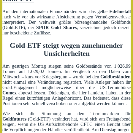
–
Teil
Auf den internationalen Finanzmärkten wird das gelbe
Edelmetall
1
nach wie vor als wirksame Absicherung gegen Vermögensverluste
interpretiert. Der weltweit größte börsengehandelte Goldfonds
(Gold-ETF), der
SPDR Gold Shares
, verzeichnet jedoch derzeit
nur bescheidene Zuflüsse.
Gold-ETF steigt wegen zunehmender
Unsicherheiten
Am gestrigen Montag stiegen seine Goldbestände von 1.026,99
Tonnen auf 1.029,02 Tonnen. Im Vergleich zu den Daten vom
Mittwoch – kurz vor Kriegsbeginn – wurde bei den
Goldbeständen
nicht einmal eine Veränderung registriert. Viele Anleger haben ihr
Gold-Engagement möglicherweise über die US-Terminbörse
Comex
abgeschlossen. Diejenigen, die hier handeln, haben in der
Regel einen kurzfristigen Anlagehorizont. Das bedeutet, dass diese
Positionen sehr schnell verschoben oder aufgelöst werden können.
Wie sich die Stimmung an den Terminmärkten für
Goldfutures
(Gold-
ETF
) verändert hat, wird sich am Freitagabend
zeigen, wenn die US-Aufsichtsbehörde CFTC einen Bericht über
die Verpflichtungen der Händler veröffentlicht. Am Dienstagmorgen