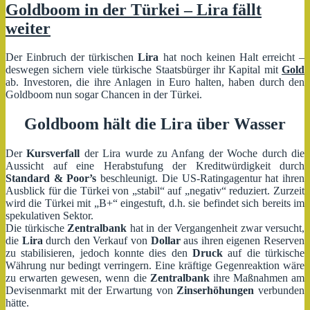
mithilfe
Goldboom in der Türkei – Lira fällt
von
weiter
Gold?
Der Einbruch der türkischen
Lira
hat noch keinen Halt erreicht –
deswegen sichern viele türkische Staatsbürger ihr Kapital mit
Gold
ab. Investoren, die ihre Anlagen in Euro halten, haben durch den
Goldboom nun sogar Chancen in der Türkei.
Goldboom hält die Lira über Wasser
Der
Kursverfall
der Lira wurde zu Anfang der Woche durch die
Aussicht auf eine Herabstufung der Kreditwürdigkeit durch
Standard & Poor’s
beschleunigt. Die US-Ratingagentur hat ihren
Ausblick für die Türkei von „stabil“ auf „negativ“ reduziert. Zurzeit
wird die Türkei mit „B+“ eingestuft, d.h. sie befindet sich bereits im
spekulativen Sektor.
Die türkische
Zentralbank
hat in der Vergangenheit zwar versucht,
die
Lira
durch den Verkauf von
Dollar
aus ihren eigenen Reserven
zu stabilisieren, jedoch konnte dies den
Druck
auf die türkische
Währung nur bedingt verringern. Eine kräftige Gegenreaktion wäre
zu erwarten gewesen, wenn die
Zentralbank
ihre Maßnahmen am
Devisenmarkt mit der Erwartung von
Zinserhöhungen
verbunden
hätte.