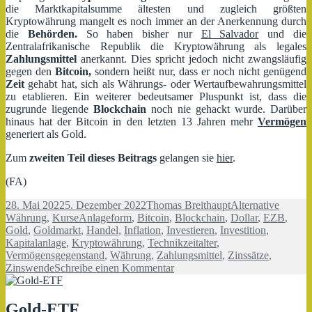
die Marktkapitalsumme ältesten und zugleich größten
Kryptowährung mangelt es noch immer an der Anerkennung durch
die
Behörden.
So haben bisher nur
El Salvador
und die
Zentralafrikanische Republik die Kryptowährung als legales
Zahlungsmittel
anerkannt. Dies spricht jedoch nicht zwangsläufig
gegen den
Bitcoin,
sondern heißt nur, dass er noch nicht genügend
Zeit
gehabt hat, sich als Währungs- oder Wertaufbewahrungsmittel
zu etablieren. Ein weiterer bedeutsamer Pluspunkt ist, dass die
zugrunde liegende
Blockchain
noch nie gehackt wurde. Darüber
hinaus hat der Bitcoin in den letzten 13 Jahren mehr
Vermögen
generiert als Gold.
Zum
zweiten Teil dieses Beitrags
gelangen sie
hier
.
(FA)
Veröffentlicht
Autor
Kategorien
28. Mai 2022
5. Dezember 2022
Thomas Breithaupt
Alternative
am
Schlagwörter
Währung
,
Kurse
Anlageform
,
Bitcoin
,
Blockchain
,
Dollar
,
EZB
,
Gold
,
Goldmarkt
,
Handel
,
Inflation
,
Investieren
,
Investition
,
Kapitalanlage
,
Kryptowährung
,
Technikzeitalter
,
Vermögensgegenstand
,
Währung
,
Zahlungsmittel
,
Zinssätze
,
zu
Zinswende
Schreibe einen Kommentar
Bitcoin
vs.
Gold
Gold-ETF