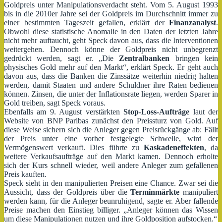
Goldpreis unter Manipulationsverdacht steht. Vom 5. August 1993
bis in die 2010er Jahre sei der Goldpreis im Durchschnitt immer zu
einer bestimmten Tageszeit gefallen, erklärt der
Finanzanalyst
.
Obwohl diese statistische Anomalie in den Daten der letzten Jahre
nicht mehr auftaucht, geht Speck davon aus, dass die Interventionen
weitergehen. Dennoch könne der Goldpreis nicht unbegrenzt
gedrückt werden, sagt er. „Die
Zentralbanken
bringen kein
physisches Gold mehr auf den Markt“, erklärt Speck. Er geht auch
davon aus, dass die Banken die Zinssätze weiterhin niedrig halten
werden, damit Staaten und andere Schuldner ihre Raten bedienen
können. Zinsen, die unter der Inflationsrate liegen, werden Sparer in
Gold treiben, sagt Speck voraus.
Ebenfalls am 9. August verstärkten
Stop-Loss-Aufträge
laut der
Website von BNP Paribas zunächst den Preissturz von Gold. Auf
diese Weise sichern sich die Anleger gegen Preisrückgänge ab: Fällt
der Preis unter eine vorher festgelegte Schwelle, wird der
Vermögenswert verkauft. Dies führte zu
Kaskadeneffekten
, da
weitere Verkaufsaufträge auf den Markt kamen. Dennoch erholte
sich der Kurs schnell wieder, weil andere Anleger zum gefallenen
Preis kauften.
Speck sieht in den manipulierten Preisen eine Chance. Zwar sei die
Aussicht, dass der Goldpreis über die
Terminmärkte
manipuliert
werden kann, für die Anleger beunruhigend, sagte er. Aber fallende
Preise machen den Einstieg billiger. „Anleger können das Wissen
um diese Manipulationen nutzen und ihre Goldposition aufstocken.“