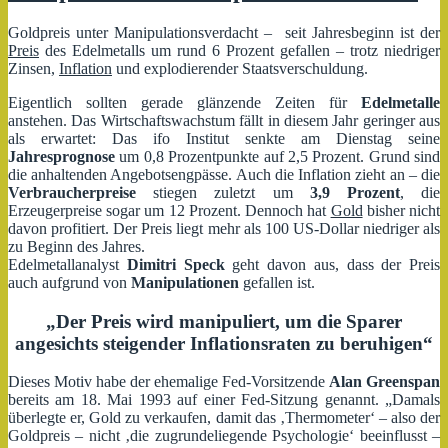
Türkei
–
Goldpreis unter Manipulationsverdacht – seit Jahresbeginn ist der
Lira
Preis
des Edelmetalls um rund 6 Prozent gefallen – trotz niedriger
fällt
Zinsen,
Inflation
und explodierender Staatsverschuldung.
weiter
Eigentlich sollten gerade glänzende Zeiten für
Edelmetalle
anstehen. Das Wirtschaftswachstum fällt in diesem Jahr geringer aus
als erwartet: Das ifo Institut senkte am Dienstag seine
Jahresprognose
um 0,8 Prozentpunkte auf 2,5 Prozent. Grund sind
die anhaltenden Angebotsengpässe. Auch die Inflation zieht an – die
Verbraucherpreise
stiegen zuletzt um
3,9 Prozent
, die
Erzeugerpreise sogar um 12 Prozent. Dennoch hat
Gold
bisher nicht
davon profitiert. Der Preis liegt mehr als 100 US-Dollar niedriger als
zu Beginn des Jahres.
Edelmetallanalyst
Dimitri Speck
geht davon aus, dass der Preis
auch aufgrund von
Manipulationen
gefallen ist.
„Der Preis wird manipuliert, um die Sparer
angesichts steigender Inflationsraten zu beruhigen“
Dieses Motiv habe der ehemalige Fed-Vorsitzende
Alan Greenspan
bereits am 18. Mai 1993 auf einer Fed-Sitzung genannt. „Damals
überlegte er, Gold zu verkaufen, damit das ‚Thermometer‘ – also der
Goldpreis – nicht ‚die zugrundeliegende Psychologie‘ beeinflusst –