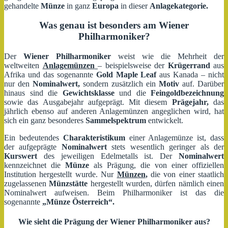
gehandelte
Münze
in ganz
Europa
in dieser
Anlagekategorie.
Was genau ist besonders am Wiener
Philharmoniker?
Der
Wiener Philharmoniker
weist wie die Mehrheit der
weltweiten
Anlagemünzen
– beispielsweise der
Krügerrand
aus
Afrika und das sogenannte
Gold Maple Leaf
aus Kanada – nicht
nur den
Nominalwert,
sondern zusätzlich ein
Motiv
auf. Darüber
hinaus sind die
Gewichtsklasse
und die
Feingoldbezeichnung
sowie das Ausgabejahr aufgeprägt. Mit diesem
Prägejahr,
das
jährlich ebenso auf anderen Anlagemünzen angeglichen wird, hat
sich ein ganz besonderes
Sammelspektrum
entwickelt.
Ein bedeutendes
Charakteristikum
einer Anlagemünze ist, dass
der aufgeprägte
Nominalwert
stets wesentlich geringer als der
Kurswert
des jeweiligen Edelmetalls ist. Der
Nominalwert
kennzeichnet die
Münze
als Prägung, die von einer offiziellen
Institution hergestellt wurde. Nur
Münzen
,
die von einer staatlich
zugelassenen
Münzstätte
hergestellt wurden, dürfen nämlich einen
Nominalwert aufweisen. Beim Philharmoniker ist das die
sogenannte
„Münze Österreich“.
Wie sieht die Prägung der Wiener Philharmoniker aus?