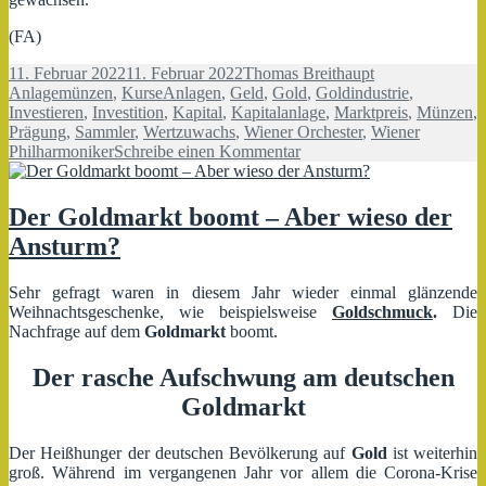
(FA)
Veröffentlicht
Autor
Kategorien
11. Februar 2022
11. Februar 2022
Thomas Breithaupt
am
Schlagwörter
Anlagemünzen
,
Kurse
Anlagen
,
Geld
,
Gold
,
Goldindustrie
,
Investieren
,
Investition
,
Kapital
,
Kapitalanlage
,
Marktpreis
,
Münzen
,
Prägung
,
Sammler
,
Wertzuwachs
,
Wiener Orchester
,
Wiener
zu
Philharmoniker
Schreibe einen Kommentar
Anlagemünze
in
musikalischem
Der Goldmarkt boomt – Aber wieso der
Design
Ansturm?
Sehr gefragt waren in diesem Jahr wieder einmal glänzende
Weihnachtsgeschenke, wie beispielsweise
Goldschmuck
.
Die
Nachfrage auf dem
Goldmarkt
boomt.
Der rasche Aufschwung am deutschen
Goldmarkt
Der Heißhunger der deutschen Bevölkerung auf
Gold
ist weiterhin
groß. Während im vergangenen Jahr vor allem die Corona-Krise