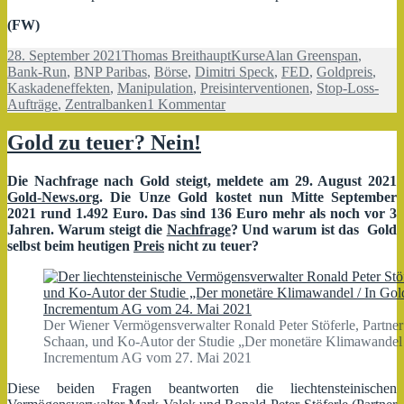
(FW)
Veröffentlicht
Autor
Kategorien
Schlagwörter
28. September 2021
Thomas Breithaupt
Kurse
Alan Greenspan
,
am
Bank-Run
,
BNP Paribas
,
Börse
,
Dimitri Speck
,
FED
,
Goldpreis
,
Kaskadeneffekten
,
Manipulation
,
Preisinterventionen
,
Stop-Loss-
zu
Aufträge
,
Zentralbanken
1 Kommentar
Goldpreis
unter
Gold zu teuer? Nein!
Manipulationsverdacht
Die Nachfrage nach Gold steigt, meldete am 29. August 2021
Gold-News.org
. Die Unze Gold kostet nun Mitte September
2021 rund 1.492 Euro. Das sind 136 Euro mehr als noch vor 3
Jahren. Warum steigt die
Nachfrage
? Und warum ist das Gold
selbst beim heutigen
Preis
nicht zu teuer?
Der Wiener Vermögensverwalter Ronald Peter Stöferle, Partner
Schaan, und Ko-Autor der Studie „Der monetäre Klimawandel 
Incrementum AG vom 27. Mai 2021
Diese beiden Fragen beantworten die liechtensteinischen