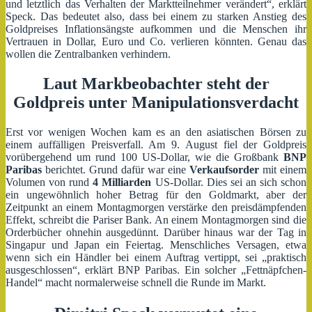
und letztlich das Verhalten der Marktteilnehmer verändert“, erklärt
Speck. Das bedeutet also, dass bei einem zu starken Anstieg des
Goldpreises Inflationsängste aufkommen und die Menschen ihr
Vertrauen in Dollar, Euro und Co. verlieren könnten. Genau das
wollen die Zentralbanken verhindern.
Laut Markbeobachter steht der
Goldpreis unter Manipulationsverdacht
Erst vor wenigen Wochen kam es an den asiatischen Börsen zu
einem auffälligen Preisverfall. Am 9. August fiel der Goldpreis
vorübergehend um rund 100 US-Dollar, wie die Großbank
BNP
Paribas
berichtet. Grund dafür war eine
Verkaufsorder
mit einem
Volumen von rund
4 Milliarden
US-Dollar. Dies sei an sich schon
ein ungewöhnlich hoher Betrag für den Goldmarkt, aber der
Zeitpunkt an einem Montagmorgen verstärke den preisdämpfenden
Effekt, schreibt die Pariser Bank. An einem Montagmorgen sind die
Orderbücher ohnehin ausgedünnt. Darüber hinaus war der Tag in
Singapur und Japan ein Feiertag. Menschliches Versagen, etwa
wenn sich ein Händler bei einem Auftrag vertippt, sei „praktisch
ausgeschlossen“, erklärt BNP Paribas. Ein solcher „Fettnäpfchen-
Handel“ macht normalerweise schnell die Runde im Markt.