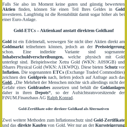
Falls Sie also im Moment keine guten und günstig bewerteten
Aktien
finden, können Sie einen Teil Ihres Geldes in
Gold
investieren. Langfristig ist die Rentabilität damit sogar höher als bei
einer Euro-Anlage.
Gold-ETCs – Aktienkauf anstatt direktem Goldkauf
Gold
ist ein Edelmetall, weswegen Sie nicht über Aktien direkt am
Goldmarkt
teilnehmen können, jedoch an der
Preissteigerung
schon. Eine indirekte Variante sind sogenannte
Inhaberschuldverschreibungen,
welche physisch mit Gold
unterlegt sind. Beispielsweise Xetra Gold (WKN: A0S9GB) und
iShares Physical Gold (WKN: A1KWPQ). Diese bieten
Schutz
vor
Inflation.
Die sogenannten
ETCs
(Exchange Traded Commodities)
zeichnen den
Goldpreis
nach, liefern jedoch auf Anfrage auch das
Gold
.
„Die Mehrheit der Menschen möchte sich allerdings nicht der
Gefahr eines
Goldraubes
aussetzen und behält die
Goldanlagen
daher in ihren
Depots“
, so der Aufsichtsratsvorsitzende der
FiNUM.Finanzhaus AG
Ralph Konrad
.
Gold-Zertifikate oder direkter Goldkauf als Alternativen
Zwei weitere Methoden zum Inflationsschutz sind
Gold-Zertifikate
und das
direkte Kaufen
von
Gold
. Wer nur an der
Kurssteigerung