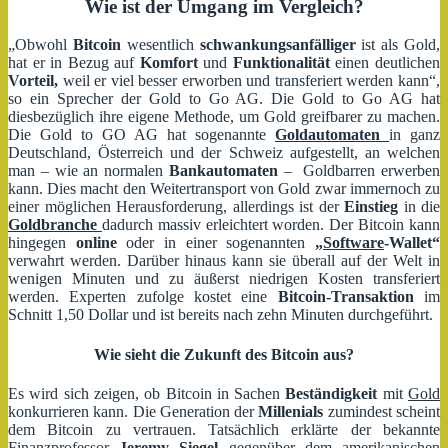
Wie ist der Umgang im Vergleich?
„Obwohl
Bitcoin
wesentlich
schwankungsanfälliger
ist als Gold,
hat er in Bezug auf
Komfort
und
Funktionalität
einen deutlichen
Vorteil,
weil er viel besser erworben und transferiert werden kann“,
so ein Sprecher der Gold to Go AG. Die Gold to Go AG hat
diesbezüglich ihre eigene Methode, um Gold greifbarer zu machen.
Die Gold to GO AG hat sogenannte
Goldautomaten
in ganz
Deutschland, Österreich und der Schweiz aufgestellt, an welchen
man – wie an normalen
Bankautomaten
– Goldbarren erwerben
kann. Dies macht den Weitertransport von Gold zwar immernoch zu
einer möglichen Herausforderung, allerdings ist der
Einstieg
in die
Goldbranche
dadurch massiv erleichtert worden. Der Bitcoin kann
hingegen
online
oder in einer sogenannten
„
Software
-Wallet“
verwahrt werden. Darüber hinaus kann sie überall auf der Welt in
wenigen Minuten und zu äußerst niedrigen Kosten transferiert
werden. Experten zufolge kostet eine
Bitcoin-Transaktion
im
Schnitt 1,50 Dollar und ist bereits nach zehn Minuten durchgeführt.
Wie sieht die Zukunft des Bitcoin aus?
Es wird sich zeigen, ob Bitcoin in Sachen
Beständigkeit
mit
Gold
konkurrieren kann. Die Generation der
Millenials
zumindest scheint
dem Bitcoin zu vertrauen. Tatsächlich erklärte der bekannte
Finanzprofessor
Jeremy Siegel
gegenüber dem amerikanischen