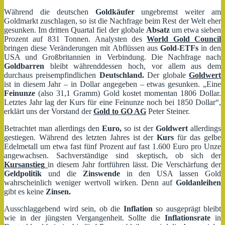
Während die deutschen
Goldkäufer
ungebremst weiter am
Goldmarkt zuschlagen, so ist die Nachfrage beim Rest der Welt eher
gesunken. Im dritten Quartal fiel der globale
Absatz
um etwa sieben
Prozent auf 831 Tonnen. Analysten des
World Gold Council
bringen diese Veränderungen mit Abflüssen aus
Gold-ETFs
in den
USA und Großbritannien in Verbindung. Die Nachfrage nach
Goldbarren
bleibt währenddessen hoch, vor allem aus dem
durchaus preisempfindlichen
Deutschland.
Der globale
Goldwert
ist in diesem Jahr – in Dollar angegeben – etwas gesunken. „Eine
Feinunze
(also 31,1 Gramm) Gold kostet momentan 1806 Dollar.
Letztes Jahr lag der Kurs für eine Feinunze noch bei 1850 Dollar“,
erklärt uns der Vorstand der
Gold to GO AG
Peter Steiner.
Betrachtet man allerdings den
Euro,
so ist der
Goldwert
allerdings
gestiegen. Während des letzten Jahres ist der
Kurs
für das gelbe
Edelmetall um etwa fast fünf Prozent auf fast 1.600 Euro pro Unze
angewachsen. Sachverständige sind skeptisch, ob sich der
Kursanstieg
in diesem Jahr fortführen lässt. Die Verschärfung der
Geldpolitik
und die
Zinswende
in den USA lassen Gold
wahrscheinlich weniger wertvoll wirken. Denn auf
Goldanleihen
gibt es keine
Zinsen.
Ausschlaggebend wird sein, ob die
Inflation
so ausgeprägt bleibt
wie in der jüngsten Vergangenheit. Sollte die
Inflationsrate
in