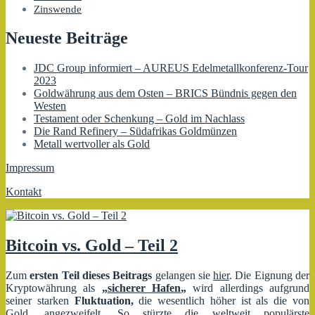
Zinswende
Neueste Beiträge
JDC Group informiert – AUREUS Edelmetallkonferenz-Tour
2023
Goldwährung aus dem Osten – BRICS Bündnis gegen den
Westen
Testament oder Schenkung – Gold im Nachlass
Die Rand Refinery – Südafrikas Goldmünzen
Metall wertvoller als Gold
Impressum
Kontakt
Bitcoin vs. Gold – Teil 2
Zum
ersten Teil dieses Beitrags
gelangen sie
hier
. Die Eignung der
Kryptowährung als
„
sicherer Hafen
„
wird allerdings aufgrund
seiner starken
Fluktuation,
die wesentlich höher ist als die von
Gold
, angezweifelt. So stürzte die weltweit populärste