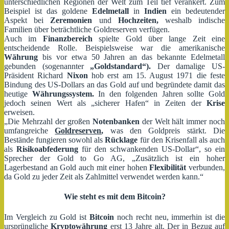
unterschiedlichen Regionen der Welt zum Teil tief verankert. Zum
Beispiel ist das goldene
Edelmetall
in
Indien
ein bedeutender
Aspekt bei
Zeremonien
und
Hochzeiten,
weshalb indische
Familien über beträchtliche Goldreserven verfügen.
Auch im
Finanzbereich
spielte Gold über lange Zeit eine
entscheidende Rolle. Beispielsweise war die amerikanische
Währung
bis vor etwa 50 Jahren an das bekannte Edelmetall
gebunden (sogenannter
„Goldstandard“).
Der damalige US-
Präsident Richard
Nixon
hob erst am 15. August 1971 die feste
Bindung des US-Dollars an das Gold auf und begründete damit das
heutige
Währungssystem.
In den folgenden Jahren sollte Gold
jedoch seinen Wert als „sicherer Hafen“ in Zeiten der
Krise
erweisen.
„Die Mehrzahl der großen
Notenbanken
der Welt hält immer noch
umfangreiche
Goldreserven
,
was den Goldpreis stärkt. Die
Bestände fungieren sowohl als
Rücklage
für den Krisenfall als auch
als
Risikoabfederung
für den schwankenden US-Dollar“, so ein
Sprecher der Gold to Go AG, „Zusätzlich ist ein hoher
Lagerbestand an Gold auch mit einer hohen
Flexibilität
verbunden,
da Gold zu jeder Zeit als Zahlmittel verwendet werden kann.“
Wie steht es mit dem Bitcoin?
Im Vergleich zu Gold ist
Bitcoin
noch recht neu, immerhin ist die
ursprüngliche
Kryptowährung
erst 13 Jahre alt. Der in Bezug auf