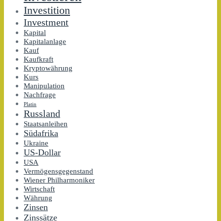
Investition
Investment
Kapital
Kapitalanlage
Kauf
Kaufkraft
Kryptowährung
Kurs
Manipulation
Nachfrage
Platin
Russland
Staatsanleihen
Südafrika
Ukraine
US-Dollar
USA
Vermögensgegenstand
Wiener Philharmoniker
Wirtschaft
Währung
Zinsen
Zinssätze