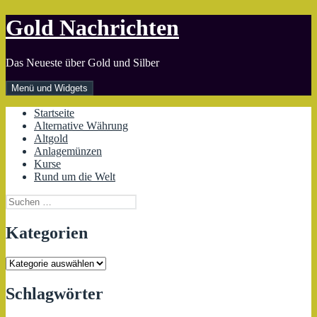
Zum
Gold Nachrichten
Inhalt
springen
Das Neueste über Gold und Silber
Menü und Widgets
Startseite
Alternative Währung
Altgold
Anlagemünzen
Kurse
Rund um die Welt
Suchen
nach:
Kategorien
Kategorien
Schlagwörter