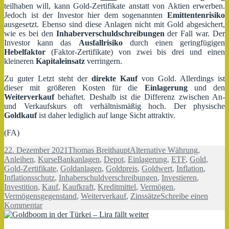
teilhaben will, kann Gold-Zertifikate anstatt von Aktien erwerben.
Jedoch ist der Investor hier dem sogenannten
Emittentenrisiko
ausgesetzt. Ebenso sind diese Anlagen nicht mit Gold abgesichert,
wie es bei den
Inhaberverschuldschreibungen
der Fall war. Der
Investor kann das
Ausfallrisiko
durch einen geringfügigen
Hebelfaktor
(Faktor-Zertifikate) von zwei bis drei und einen
kleineren
Kapitaleinsatz
verringern.
Zu guter Letzt steht der
direkte Kauf
von Gold. Allerdings ist
dieser mit größeren Kosten für die
Einlagerung
und den
Weiterverkauf
behaftet. Deshalb ist die Differenz zwischen An-
und Verkaufskurs oft verhältnismäßig hoch. Der physische
Goldkauf
ist daher lediglich auf lange Sicht attraktiv.
(FA)
Veröffentlicht
Autor
Kategorien
22. Dezember 2021
Thomas Breithaupt
Alternative Währung
,
am
Schlagwörter
Anleihen
,
Kurse
Bankanlagen
,
Depot
,
Einlagerung
,
ETF
,
Gold
,
Gold-Zertifikate
,
Goldanlagen
,
Goldpreis
,
Goldwert
,
Inflation
,
Inflationsschutz
,
Inhaberschuldverschreibungen
,
Investieren
,
Investition
,
Kauf
,
Kaufkraft
,
Kreditmittel
,
Vermögen
,
Vermögensgegenstand
,
Weiterverkauf
,
Zinssätze
Schreibe einen
zu
Kommentar
Inflationsschutz
–