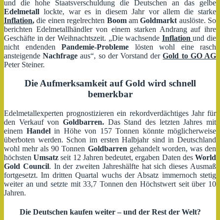
und die hohe Staatsverschuldung die Deutschen an das gelbe
Edelmetall
lockte, war es in diesem Jahr vor allem die starke
Inflation
,
die einen regelrechten
Boom
am
Goldmarkt
auslöste. So
berichten Edelmetallhändler von einem starken Andrang auf ihre
Geschäfte in der Weihnachtszeit. „Die wachsende
Inflation
und die
nicht endenden
Pandemie-Probleme
lösten wohl eine rasch
ansteigende
Nachfrage
aus“, so der Vorstand der
Gold to GO AG
Peter Steiner.
Die Aufmerksamkeit auf Gold wird schnell
bemerkbar
Edelmetallexperten prognostizieren ein rekordverdächtiges Jahr für
den Verkauf von
Goldbarren.
Das Stand des letzten Jahres mit
einem
Handel
in Höhe von 157 Tonnen könnte möglicherweise
überboten werden. Schon im ersten Halbjahr sind in Deutschland
wohl mehr als 90 Tonnen
Goldbarren
gehandelt worden, was den
höchsten
Umsatz
seit 12 Jahren bedeutet, ergaben Daten des
World
Gold Council
. In der zweiten Jahreshälfte hat sich dieses Ausmaß
fortgesetzt. Im dritten Quartal wuchs der Absatz immernoch stetig
weiter an und setzte mit 33,7 Tonnen den Höchstwert seit über 10
Jahren.
Die Deutschen kaufen weiter – und der Rest der Welt?