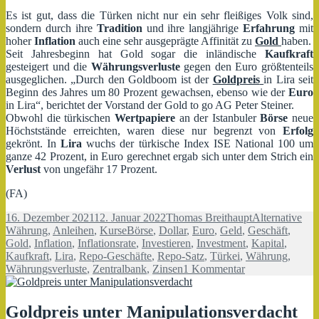
Es ist gut, dass die Türken nicht nur ein sehr fleißiges Volk sind,
sondern durch ihre
Tradition
und ihre langjährige
Erfahrung
mit
hoher
Inflation
auch eine sehr ausgeprägte Affinität zu
Gold
haben.
Seit Jahresbeginn hat Gold sogar die inländische
Kaufkraft
gesteigert und die
Währungsverluste
gegen den Euro größtenteils
ausgeglichen. „Durch den Goldboom ist der
Goldpreis
in Lira seit
Beginn des Jahres um 80 Prozent gewachsen, ebenso wie der
Euro
in Lira“, berichtet der Vorstand der Gold to go AG Peter Steiner.
Obwohl die türkischen
Wertpapiere
an der Istanbuler
Börse
neue
Höchststände erreichten, waren diese nur begrenzt von
Erfolg
gekrönt. In
Lira
wuchs der türkische Index ISE National 100 um
ganze 42 Prozent, in Euro gerechnet ergab sich unter dem Strich ein
Verlust
von ungefähr 17 Prozent.
(FA)
Veröffentlicht
Autor
Kategorien
16. Dezember 2021
12. Januar 2022
Thomas Breithaupt
Alternative
am
Schlagwörter
Währung
,
Anleihen
,
Kurse
Börse
,
Dollar
,
Euro
,
Geld
,
Geschäft
,
Gold
,
Inflation
,
Inflationsrate
,
Investieren
,
Investment
,
Kapital
,
Kaufkraft
,
Lira
,
Repo-Geschäfte
,
Repo-Satz
,
Türkei
,
Währung
,
zu
Währungsverluste
,
Zentralbank
,
Zinsen
1 Kommentar
Goldboom
in
der
Goldpreis unter Manipulationsverdacht