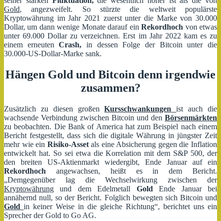
seiner starken
Fluktuation,
die wesentlich höher ist als die von
Gold
, angezweifelt. So stürzte die weltweit populärste
Kryptowährung im Jahr 2021 zuerst unter die Marke von 30.000
Dollar, um dann wenige Monate darauf ein
Rekordhoch
von etwas
unter 69.000 Dollar zu verzeichnen. Erst im Jahr 2022 kam es zu
einem erneuten
Crash,
in dessen Folge der Bitcoin unter die
30.000-US-Dollar-Marke sank.
Hängen Gold und Bitcoin denn irgendwie
zusammen?
Zusätzlich zu diesen großen
Kursschwankungen
ist auch die
wachsende Verbindung zwischen Bitcoin und den
Börsenmärkten
zu beobachten. Die Bank of America hat zum Beispiel nach einem
Bericht festgestellt, dass sich die digitale Währung in jüngster Zeit
mehr wie ein
Risiko-Asset
als eine Absicherung gegen die Inflation
entwickelt hat. So sei etwa die Korrelation mit dem S&P 500, der
den breiten US-Aktienmarkt wiedergibt, Ende Januar auf ein
Rekordhoch
angewachsen, heißt es in dem Bericht.
„Demgegenüber lag die Wechselwirkung zwischen der
Kryptowährung
und dem Edelmetall
Gold
Ende Januar bei
annähernd null, so der Bericht. Folglich bewegten sich Bitcoin und
Gold
in keiner Weise in die gleiche Richtung“, berichtet uns ein
Sprecher der Gold to Go AG.