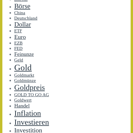
Börse
China
Deutschland
Dollar
ETF
Euro
EZB
FED
Feinunze
Geld
Gold
Goldmarkt
Goldmünze
Goldpreis
GOLD TO GO AG
Goldwert
Handel
Inflation
Investieren
Investition