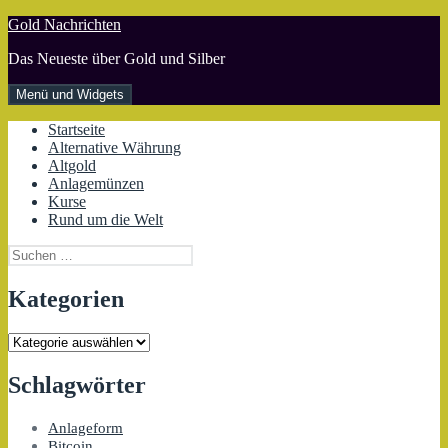
Zum
Gold Nachrichten
Inhalt
Das Neueste über Gold und Silber
springen
Menü und Widgets
Startseite
Alternative Währung
Altgold
Anlagemünzen
Kurse
Rund um die Welt
Suchen
nach:
Kategorien
Kategorien
Schlagwörter
Anlageform
Bitcoin