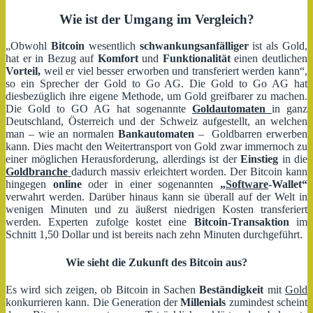
Wie ist der Umgang im Vergleich?
„Obwohl
Bitcoin
wesentlich
schwankungsanfälliger
ist als Gold,
hat er in Bezug auf
Komfort
und
Funktionalität
einen deutlichen
Vorteil,
weil er viel besser erworben und transferiert werden kann“,
so ein Sprecher der Gold to Go AG. Die Gold to Go AG hat
diesbezüglich ihre eigene Methode, um Gold greifbarer zu machen.
Die Gold to GO AG hat sogenannte
Goldautomaten
in ganz
Deutschland, Österreich und der Schweiz aufgestellt, an welchen
man – wie an normalen
Bankautomaten
– Goldbarren erwerben
kann. Dies macht den Weitertransport von Gold zwar immernoch zu
einer möglichen Herausforderung, allerdings ist der
Einstieg
in die
Goldbranche
dadurch massiv erleichtert worden. Der Bitcoin kann
hingegen
online
oder in einer sogenannten
„
Software
-Wallet“
verwahrt werden. Darüber hinaus kann sie überall auf der Welt in
wenigen Minuten und zu äußerst niedrigen Kosten transferiert
werden. Experten zufolge kostet eine
Bitcoin-Transaktion
im
Schnitt 1,50 Dollar und ist bereits nach zehn Minuten durchgeführt.
Wie sieht die Zukunft des Bitcoin aus?
Es wird sich zeigen, ob Bitcoin in Sachen
Beständigkeit
mit
Gold
konkurrieren kann. Die Generation der
Millenials
zumindest scheint