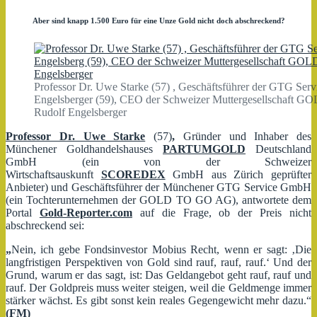
Aber sind knapp 1.500 Euro für eine Unze Gold nicht doch abschreckend?
Professor Dr. Uwe Starke (57) , Geschäftsführer der GTG Se
Engelsberger (59), CEO der Schweizer Muttergesellschaft 
Rudolf Engelsberger
Professor Dr. Uwe Starke
(57)
,
Gründer und Inhaber des
Münchener Goldhandelshauses
PARTUMGOLD
Deutschland
GmbH (ein von der Schweizer
Wirtschaftsauskunft
SCOREDEX
GmbH aus Zürich geprüfter
Anbieter) und Geschäftsführer der Münchener GTG Service GmbH
(ein Tochterunternehmen der GOLD TO GO AG), antwortete dem
Portal
Gold-Reporter.com
auf die Frage, ob der Preis nicht
abschreckend sei:
„
Nein, ich gebe Fondsinvestor Mobius Recht, wenn er sagt: ‚Die
langfristigen Perspektiven von Gold sind rauf, rauf, rauf.‘ Und der
Grund, warum er das sagt, ist: Das Geldangebot geht rauf, rauf und
rauf. Der Goldpreis muss weiter steigen, weil die Geldmenge immer
stärker wächst. Es gibt sonst kein reales Gegengewicht mehr dazu.“
(FM)