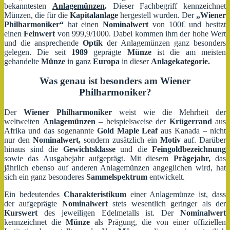
bekanntesten
Anlagemünzen
.
Dieser Fachbegriff kennzeichnet
Münzen, die für die
Kapitalanlage
hergestell wurden. Der
„Wiener
Philharmoniker“
hat einen
Nominalwert
von 100€ und besitzt
einen
Feinwert
von 999,9/1000. Dabei kommen ihm der hohe Wert
und die ansprechende
Optik
der Anlagemünzen ganz besonders
gelegen. Die seit
1989
geprägte
Münze
ist die am meisten
gehandelte
Münze
in ganz
Europa
in dieser
Anlagekategorie.
Was genau ist besonders am Wiener
Philharmoniker?
Der
Wiener Philharmoniker
weist wie die Mehrheit der
weltweiten
Anlagemünzen
– beispielsweise der
Krügerrand
aus
Afrika und das sogenannte
Gold Maple Leaf
aus Kanada – nicht
nur den
Nominalwert,
sondern zusätzlich ein
Motiv
auf. Darüber
hinaus sind die
Gewichtsklasse
und die
Feingoldbezeichnung
sowie das Ausgabejahr aufgeprägt. Mit diesem
Prägejahr,
das
jährlich ebenso auf anderen Anlagemünzen angeglichen wird, hat
sich ein ganz besonderes
Sammelspektrum
entwickelt.
Ein bedeutendes
Charakteristikum
einer Anlagemünze ist, dass
der aufgeprägte
Nominalwert
stets wesentlich geringer als der
Kurswert
des jeweiligen Edelmetalls ist. Der
Nominalwert
kennzeichnet die
Münze
als Prägung, die von einer offiziellen