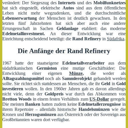
verändert: Der Siegeszug des
Internets
und des
Mobilfunknetzes
hat sich eingestellt, elektrische
Autos
sind aus dem öffentlichen
Leben nicht mehr wegzudenken, und die durchschnittliche
Lebenserwartung
der Menschen ist deutlich gewachsen. In den
letzten fünf Jahrzehnten hat sich aber auch eine andere
Errungenschaft in Sachen
Geldanlage
etabliert: das moderne
Edelmetallinvestment.
An dieser Entwicklung war eine
Einrichtung entscheidend beteiligt: die
Rand Refinery
in
Südafrika
.
Die Anfänge der Rand Refinery
1967 hatte der staatseigene
Edelmetallverarbeiter
aus dem
südafrikanischen
Germiston
eine mutige Geschäftsidee: Die
Entwicklung einer eigenen
Münze
,
die weder als
Alltagszahlungsmittel
noch als
Sammlerobjekt
gehandelt werden
sollte. Sie richtet sich stattdessen an Menschen, die ihr
Geld
in
Gold
investieren
wollen. In den 1960er Jahren gab es davon allerdings
nicht viele, denn der
Goldpreis
war durch das Abkommen von
Bretton Woods
in einem festen Verhältnis zum
US-Dollar
geregelt.
Die meisten
Banken
hatten zudem keine
Edelmetallerzeugnisse
in
ihrem Repertoire – allenfalls historische
Handelsmünzen
wie die
Kronen und
Herzogsmünzen
aus Österreich oder der Sovereign aus
Großbritannien waren dort verfügbar.