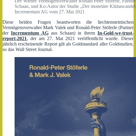
Der Wiener Vermögensverwalter Ronald Peter Stöferle, Partner
Schaan, und Ko-Autor der Studie „Der monetäre Klimawandel 
Incrementum AG vom 27. Mai 2021
Diese beiden Fragen beantworten die liechtensteinischen
Vermögensverwalter Mark Valek und Ronald-Peter Stöferle (Partner
der
Incrementum AG
aus Schaan) in ihrem
In-Gold-we-trust-
report-2021
, der am 27. Mai 2021 veröffentlicht wurde. Dieser
jährlich erscheinende Report gilt als Goldstandard aller Goldstudien,
so das Wall Street Journal.