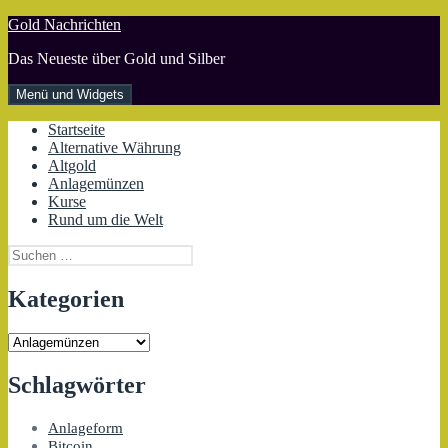
Zum
Gold Nachrichten
Inhalt
Das Neueste über Gold und Silber
springen
Menü und Widgets
Startseite
Alternative Währung
Altgold
Anlagemünzen
Kurse
Rund um die Welt
Suchen
nach:
Kategorien
Kategorien
Schlagwörter
Anlageform
Bitcoin