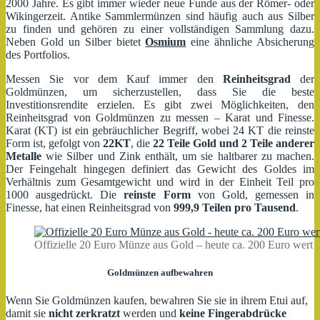
2000 Jahre. Es gibt immer wieder neue Funde aus der Römer- oder
Wikingerzeit. Antike Sammlermünzen sind häufig auch aus Silber
zu finden und gehören zu einer vollständigen Sammlung dazu.
Neben Gold un Silber bietet
Osmium
eine ähnliche Absicherung
des Portfolios.
Messen Sie vor dem Kauf immer den
Reinheitsgrad
der
Goldmünzen, um sicherzustellen, dass Sie die beste
Investitionsrendite erzielen. Es gibt zwei Möglichkeiten, den
Reinheitsgrad von Goldmünzen zu messen – Karat und Finesse.
Karat (KT) ist ein gebräuchlicher Begriff, wobei 24 KT die reinste
Form ist, gefolgt von
22KT
, die
22 Teile Gold und 2 Teile anderer
Metalle
wie Silber und Zink enthält, um sie haltbarer zu machen.
Der Feingehalt hingegen definiert das Gewicht des Goldes im
Verhältnis zum Gesamtgewicht und wird in der Einheit Teil pro
1000 ausgedrückt. Die
reinste Form
von Gold, gemessen in
Finesse, hat einen Reinheitsgrad von
999,9 Teilen pro Tausend
.
Offizielle 20 Euro Münze aus Gold – heute ca. 200 Euro wert
Goldmünzen aufbewahren
Wenn Sie Goldmünzen kaufen, bewahren Sie sie in ihrem Etui auf,
damit sie
nicht zerkratzt
werden und
keine Fingerabdrücke