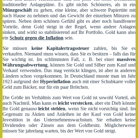
traditioneller Anlagepläne. Es gibt nichts Schöneres, als in ein
Münzgeschäft
zu gehen, eine kleine, aber schwere Papiertüte mit
nach Hause zu nehmen und das Gewicht der einzelnen Münzen zu
spüren. Neben dem schönen Gefühl gibt es aber noch handfestere
Vorteile, denn Gold steigt in der Regel, wenn andere Anlagen
sinken, und wirkt so stabilisierend auf Ihr Portfolio. Gold kann also
ein
Schutz gegen die Inflation
sein.
Sie müssen
keine Kapitalertragssteuer
zahlen, bis Sie es
verkaufen. Niemand muss wissen, dass Sie es besitzen – falls das für
Sie wichtig ist. Im schlimmsten Fall, z. B. bei einer
massiven
Währungsabwertung
, können Sie Gold und Silber zum Kauf und
Verkauf verwenden. Das mag verrückt klingen, ist aber in anderen
Ländern schon vorgekommen. In Deutschland musste man im Jahr
1923 aufgrund der
Hyperinflation
auch mit einer Schubkarre voller
Geld zum Bäcker, nur für ein paar Brötchen.
Die Größe im Verhältnis zum Wert von Gold ist sowohl Vorteil, als
auch Nachteil. Man kann es
leicht verstecken
, aber ein Dieb könnte
Ihr Gold genauso
leicht stehlen
, wenn Sie nicht vorsichtig sind. Im
Gegensatz zu Aktien und Anleihen ist der Kauf von Gold keine
Investition in das Unternehmenswachstum. Sie erhalten keine
Dividenden oder Zinsen aus dem Goldbesitz. Möglicherweise
müssen Sie jahrelang warten, bis der Wert von Gold steigt.