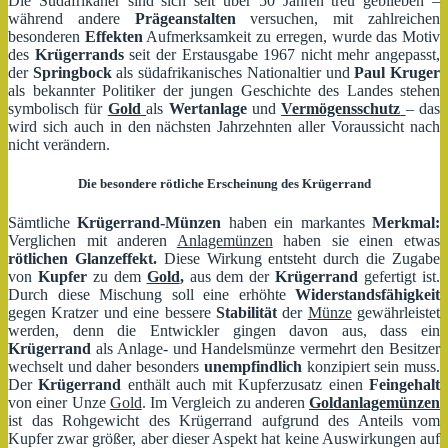
Die Südafrikaner sind sich seit über 50 Jahren treu geblieben –
während andere
Prägeanstalten
versuchen, mit zahlreichen
besonderen
Effekten
Aufmerksamkeit zu erregen, wurde das Motiv
des
Krügerrands
seit der Erstausgabe 1967 nicht mehr angepasst,
der
Springbock
als südafrikanisches Nationaltier und
Paul Kruger
als bekannter Politiker der jungen Geschichte des Landes stehen
symbolisch für
Gold
als
Wertanlage
und
Vermögensschutz
– das
wird sich auch in den nächsten Jahrzehnten aller Voraussicht nach
nicht verändern.
Die besondere rötliche Erscheinung des Krügerrand
Sämtliche
Krügerrand-Münzen
haben ein markantes
Merkmal:
Verglichen mit anderen
Anlagemünzen
haben sie einen etwas
rötlichen Glanzeffekt.
Diese Wirkung entsteht durch die Zugabe
von
Kupfer
zu dem
Gold
,
aus dem der
Krügerrand
gefertigt ist.
Durch diese Mischung soll eine erhöhte
Widerstandsfähigkeit
gegen Kratzer und eine bessere
Stabilität
der
Münze
gewährleistet
werden, denn die Entwickler gingen davon aus, dass ein
Krügerrand
als Anlage- und Handelsmünze vermehrt den Besitzer
wechselt und daher besonders
unempfindlich
konzipiert sein muss.
Der
Krügerrand
enthält auch mit Kupferzusatz einen
Feingehalt
von einer Unze
Gold
. Im Vergleich zu anderen
Goldanlagemünzen
ist das Rohgewicht des Krügerrand aufgrund des Anteils vom
Kupfer zwar größer, aber dieser Aspekt hat keine Auswirkungen auf