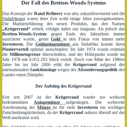
Der Fall des Bretton-Woods-Systems
Das Konzept der
Rand Refinery
war also zukunftsweisend und die
Südafrikaner
waren ihrer Zeit wohl einige Jahre zuvorgekommen.
Die Markteinführung des neuen Produkts, das den Namen
„Krügerrand“
erhielt, erfolgte daher nur langsam. Als jedoch das
Bretton-Woods-System
gegen Ende des Jahrzehnts immer
unsicherer wurde, geriet
Gold
in den Fokus von immer mehr
Investoren.
Die
Goldanlagemünze
aus Südafrika konnte ihren
Pioniervorteil
optimal ausschöpfen: Im Jahr 1974 wurde erstmals
die
Millionengrenze
überschritten, und der Höhepunkt wurde im
Jahr 1978 mit 6.012.293 Stück erzielt. Doch von Mitte der 1980er
Jahre bis ins Jahr 2006 erlitt der
Krügerrand
aufgrund der
internationalen
Sanktionslage
wegen der
Absonderungspolitik
des
Landes einen Dämpfer.
Der Aufstieg des Krügerrand
Erst seit 2007 ist der
Krügerrand
wieder zur weltweit
bedeutendsten
Anlagemünze
aufgestiegen. Die weltweite
Anerkennung der
Münze
ist für viele
Investoren
ein wichtiges
Entscheidungskriterium, da der
Krügerrand
nahezu überall auf der
Welt anerkannt wird.