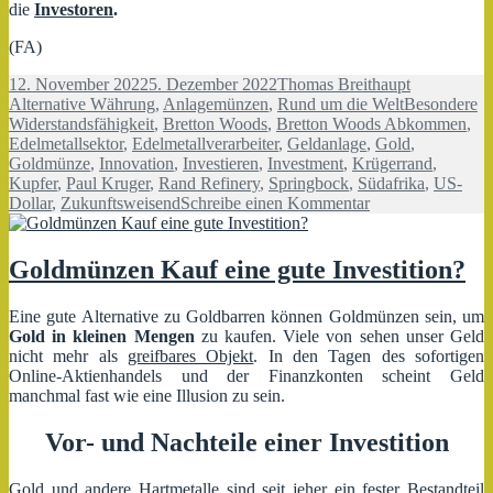
die
Investoren
.
(FA)
Veröffentlicht
Autor
Kategorien
12. November 2022
5. Dezember 2022
Thomas Breithaupt
am
Schlagwörte
Alternative Währung
,
Anlagemünzen
,
Rund um die Welt
Besondere
Widerstandsfähigkeit
,
Bretton Woods
,
Bretton Woods Abkommen
,
Edelmetallsektor
,
Edelmetallverarbeiter
,
Geldanlage
,
Gold
,
Goldmünze
,
Innovation
,
Investieren
,
Investment
,
Krügerrand
,
Kupfer
,
Paul Kruger
,
Rand Refinery
,
Springbock
,
Südafrika
,
US-
zu
Dollar
,
Zukunftsweisend
Schreibe einen Kommentar
Die
Rand
Refinery
Goldmünzen Kauf eine gute Investition?
–
Südafrikas
Eine gute Alternative zu Goldbarren können Goldmünzen sein, um
Goldmünzen
Gold in kleinen Mengen
zu kaufen. Viele von sehen unser Geld
nicht mehr als
greifbares Objekt
. In den Tagen des sofortigen
Online-Aktienhandels und der Finanzkonten scheint Geld
manchmal fast wie eine Illusion zu sein.
Vor- und Nachteile einer Investition
Gold und andere Hartmetalle sind seit jeher ein fester Bestandteil