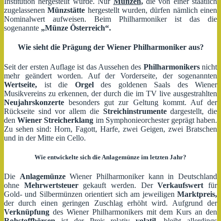
Institution hergestellt wurde. Nur
Münzen
,
die von einer staatlich
zugelassenen
Münzstätte
hergestellt wurden, dürfen nämlich einen
Nominalwert aufweisen. Beim Philharmoniker ist das die
sogenannte
„Münze Österreich“.
Wie sieht die Prägung der Wiener Philharmoniker aus?
Seit der ersten Auflage ist das Aussehen des
Philharmonikers
nicht
mehr geändert worden. Auf der Vorderseite, der sogenannten
Wertseite,
ist die
Orgel
des goldenen Saals des Wiener
Musikvereins zu erkennen, der durch die im TV live ausgestrahlten
Neujahrskonzerte
besonders gut zur Geltung kommt. Auf der
Rückseite sind vor allem die
Streichinstrumente
dargestellt, die
den
Wiener Streicherklang
im Symphonieorchester geprägt haben.
Zu sehen sind: Horn, Fagott, Harfe, zwei Geigen, zwei Bratschen
und in der Mitte ein Cello.
Wie entwickelte sich die Anlagemünze im letzten Jahr?
Die
Anlagemünze
Wiener Philharmoniker kann in Deutschland
ohne
Mehrwertsteuer
gekauft werden. Der
Verkaufswert
für
Gold- und Silbermünzen orientiert sich am jeweiligen
Marktpreis,
der durch einen geringen Zuschlag erhöht wird. Aufgrund der
Verknüpfung
des Wiener Philharmonikers mit dem Kurs an den
Rohstoffbörsen
ist der Preis relativ
volatil,
bleibt allerdings