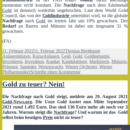
momentan recht konstant. Die
Nachfrage
nach dem Edelmetall
Gold
ist dennoch weiterhin ungebrochen. Laut dem World Gold
Council, das von der
Goldindustrie
unterstützt wird, ist die globale
Nachfrage
nach
Gold
im letzten Jahr um 10% gewachsen. Der
Bedarf
an Barren und Münzen ist dabei um insgesamt 31 %
gewachsen.
(FA)
Veröffentlicht
Autor
Kategorien
11. Februar 2022
11. Februar 2022
Thomas Breithaupt
am
Schlagwörter
Anlagemünzen
,
Kurse
Anlagen
,
Geld
,
Gold
,
Goldindustrie
,
Investieren
,
Investition
,
Kapital
,
Kapitalanlage
,
Marktpreis
,
Münzen
,
Prägung
,
Sammler
,
Wertzuwachs
,
Wiener Orchester
,
Wiener
zu
Philharmoniker
Schreibe einen Kommentar
Anlagemünze
in
Gold zu teuer? Nein!
musikalischem
Design
Die Nachfrage nach Gold steigt, meldete am 29. August 2021
Gold-News.org
. Die Unze Gold kostet nun Mitte September
2021 rund 1.492 Euro. Das sind 136 Euro mehr als noch vor 3
Jahren. Warum steigt die
Nachfrage
? Und warum ist das Gold
selbst beim heutigen
Preis
nicht zu teuer?