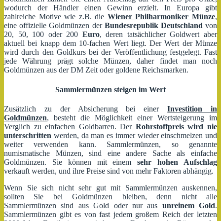
wodurch der Händler einen Gewinn erzielt. In Europa gibt
zahlreiche Motive wie z.B. die
Wiener Philharmoniker Münze
,
eine offizielle Goldmünzen der
Bundesrepublik Deutschland
von
20, 50, 100 oder 200
Euro
, deren tatsächlicher Goldwert aber
aktuell bei knapp dem 10-fachen Wert liegt. Der Wert der Münze
wird durch den Goldkurs bei der Veröffentlichung festgelegt. Fast
jede Währung prägt solche Münzen, daher findet man noch
Goldmünzen aus der DM Zeit oder goldene Reichsmarken.
Sammlermünzen steigen im Wert
Zusätzlich zu der Absicherung bei einer
Investition in
Goldmünzen
, besteht die Möglichkeit einer Wertsteigerung im
Verglich zu einfachen Goldbarren. Der
Rohrstoffpreis wird nie
unterschritten
werden, da man es immer wieder einschmelzen und
weiter verwenden kann. Sammlermünzen, so genannte
numismatische Münzen, sind eine andere Sache als einfache
Goldmünzen. Sie können mit einem
sehr hohen Aufschlag
verkauft werden, und ihre Preise sind von mehr Faktoren abhängig.
Wenn Sie sich nicht sehr gut mit Sammlermünzen auskennen,
sollten Sie bei Goldmünzen bleiben, denn nicht alle
Sammlermünzen sind aus Gold oder nur aus
unreinem Gold
.
Sammlermünzen gibt es von fast jedem großem Reich der letzten