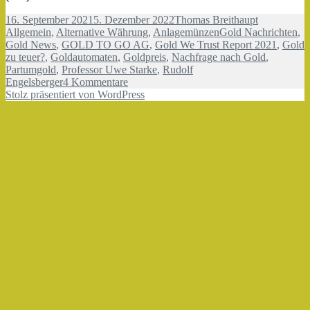
Veröffentlicht
Autor
Kategorien
16. September 2021
5. Dezember 2022
Thomas Breithaupt
am
Schlagwörter
Allgemein
,
Alternative Währung
,
Anlagemünzen
Gold Nachrichten
,
Gold News
,
GOLD TO GO AG
,
Gold We Trust Report 2021
,
Gold
zu teuer?
,
Goldautomaten
,
Goldpreis
,
Nachfrage nach Gold
,
Partumgold
,
Professor Uwe Starke
,
Rudolf
zu
Engelsberger
4 Kommentare
Gold
Stolz präsentiert von WordPress
zu
teuer?
Nein!