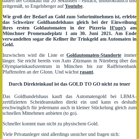
dauert der Goldkauf nur 20 Sekunden – einfach, unbürokratisch und
zeitgemäß, so Engelsberger auf
Youtube
.
Wie groß der Bedarf an Gold zum Sofortmitnehmen ist, erlebte
das Schweizer Goldhandelshaus gleich bei der Einweihung
ihres ersten Goldautomaten in der Pizzeria
H’ugo’s
am
Münchner Promenadeplatz 1 am 30. Juni 2021. Am Ende
verwandelten sogar die Kellner ihr Trinkgeld am Automaten in
Gold.
Inzwischen wird die Liste er
Goldautomaten-Standorte
immer
länger. Sie reicht bereits von Auto Zitzmann in Nürnberg über das
Olympiaeinkaufszentrum in München bis zur Raiffeisenbank
Pfaffenofen an der Glonn. Und wächst
rasant
.
Durch Direkteinkauf ist das GOLD TO GO nicht zu teuer
Das Goldhandelshaus kauft das Automatengold bei LBMA-
zertifizierten Scheideanstalten direkt ein und kann es deshalb
erschwinglich für jedermann auch in kleiner Stückelung gleich zum
schnellen Mitnehmen anbieten (to go).
Schneller kommt man nicht zu physischem Gold.
Viele Privatanleger sind allerdings unsicher und fragen sich: