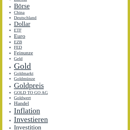
Börse
China
Deutschland
Dollar
ETF
Euro
EZB
FED
Feinunze
Geld
Gold
Goldmarkt
Goldmünze
Goldpreis
GOLD TO GO AG
Goldwert
Handel
Inflation
Investieren
Investition