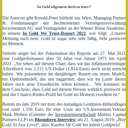
Ist Gold allgemein doch zu teuer?
Die Antwort gibt Ronald-Peter Stöferle aus Wien, Managing Partner
& Fondsmanager der liechtensteiner Vermögensverwaltung
Incrementum AG und Vortragender an der Wiener Börse Akademie,
in seinem
In Gold We Trust-Report 2021
, wie folgt: „Unserer
Meinung nach nein. Gold ist sogar sehr, sehr billig. Sehr preiswert
im Moment.
Stöferle zeigte bei der Präsentation des Reports am 27. Mai 2021
eine Goldperformance über 50 Jahre von Januar 1971 bis April
2021: „Sie sehen auf diesem Chart, dass wir das inflationsbereinigte
Allzeithoch von 2.215 US-Dollar (1.814 Euro) noch nicht erreicht
haben. Wir präsentieren im diesjährigen Report ein neues Modell,
ein Optionsmodell, das uns suggeriert, dass wir im Laufe dieses
Jahres noch neue Einzelhochs sehen könnten… Wir kommen zu
dem Conclusio, dass Gold auf diesem Niveau wirklich preiswert ist
und das Chance-Risiko-Profil bei Gold im Moment exzellent ist.“
Bereits im Jahr 2019 riet trotz des damaligen Goldpreis-Höhenfluges
von rund 1.356 Euro für eine Unze der US-Investment-Veteran
Mark Mobius (Gründer der
Investmentgesellschaft
Mobius Capital
Partners LLP) im
Bloomberg-Interview
am 21. August 2019: „Buy
Gold At Any Level“, also: Kaufen Sie Gold bei jedem Goldpreis!