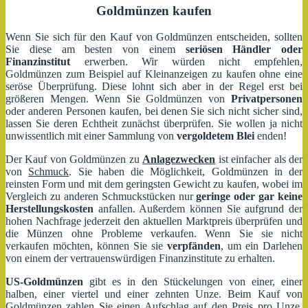
Goldmünzen kaufen
Wenn Sie sich für den Kauf von Goldmünzen entscheiden, sollten
Sie diese am besten von einem
seriösen Händler oder
Finanzinstitut
erwerben. Wir würden nicht empfehlen,
Goldmünzen zum Beispiel auf Kleinanzeigen zu kaufen ohne eine
seröse Überprüfung. Diese lohnt sich aber in der Regel erst bei
größeren Mengen. Wenn Sie Goldmünzen von
Privatpersonen
oder anderen Personen kaufen, bei denen Sie sich nicht sicher sind,
lassen Sie deren Echtheit zunächst überprüfen. Sie wollen ja nicht
unwissentlich mit einer Sammlung von
vergoldetem Blei
enden!
Der Kauf von Goldmünzen zu
Anlagezwecken
ist einfacher als der
von
Schmuck
. Sie haben die Möglichkeit, Goldmünzen in der
reinsten Form und mit dem geringsten Gewicht zu kaufen, wobei im
Vergleich zu anderen Schmuckstücken nur
geringe oder gar keine
Herstellungskosten
anfallen. Außerdem können Sie aufgrund der
hohen Nachfrage jederzeit den aktuellen Marktpreis überprüfen und
die Münzen ohne Probleme verkaufen. Wenn Sie sie nicht
verkaufen möchten, können Sie sie
verpfänden
, um ein Darlehen
von einem der vertrauenswürdigen Finanzinstitute zu erhalten.
US-Goldmünzen
gibt es in den Stückelungen von einer, einer
halben, einer viertel und einer zehnten Unze. Beim Kauf von
Goldmünzen zahlen Sie einen Aufschlag auf den Preis pro Unze,