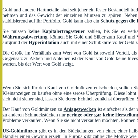
Gold und andere Hartmetalle sind seit jeher ein fester Bestandteil tra
nehmen und das Gewicht der einzelnen Münzen zu spüren. Neben de
stabilisierend auf Ihr Portfolio. Gold kann also ein
Schutz gegen die I
Sie müssen
keine Kapitalertragssteuer
zahlen, bis Sie es verka
Währungsabwertung
, können Sie Gold und Silber zum Kauf und 
aufgrund der
Hyperinflation
auch mit einer Schubkarre voller Geld z
Die Größe im Verhältnis zum Wert von Gold ist sowohl Vorteil, al
Gegensatz zu Aktien und Anleihen ist der Kauf von Gold keine Inve
warten, bis der Wert von Gold steigt.
Wenn Sie sich für den Kauf von Goldmünzen entscheiden, sollten S
Kleinanzeigen zu kaufen ohne eine seröse Überprüfung. Diese lohnt
sich nicht sicher sind, lassen Sie deren Echtheit zunächst überprüfen
Der Kauf von Goldmünzen zu
Anlagezwecken
ist einfacher als der
zu anderen Schmuckstücken nur
geringe oder gar keine Herstellun
Probleme verkaufen. Wenn Sie sie nicht verkaufen möchten, können 
US-Goldmünzen
gibt es in den Stückelungen von einer, einer ha
Händler einen Gewinn erzielt. In Europa gibt zahlreiche Motive wie