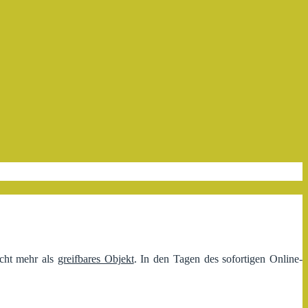
icht mehr als
greifbares Objekt
. In den Tagen des sofortigen Online-