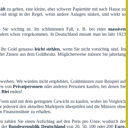
äft
zu gehen, eine kleine, aber schwere Papiertüte mit nach Hause zu
ld steigt in der Regel, wenn andere Anlagen sinken, und wirkt so
 Sie wichtig ist. Im schlimmsten Fall, z. B. bei einer
massiven
Ländern schon vorgekommen. In Deutschland musste man im Jahr 1923
e Ihr Gold genauso
leicht stehlen
, wenn Sie nicht vorsichtig sind. Im
der Zinsen aus dem Goldbesitz. Möglicherweise müssen Sie jahrelang
werben. Wir würden nicht empfehlen, Goldmünzen zum Beispiel auf
zen von
Privatpersonen
oder anderen Personen kaufen, bei denen Sie
 Blei
enden!
n Form und mit dem geringsten Gewicht zu kaufen, wobei im Vergleich
 jederzeit den aktuellen Marktpreis überprüfen und die Münzen ohne
Finanzinstitute zu erhalten.
en zahlen Sie einen Aufschlag auf den Preis pro Unze, wodurch der
n der
Bundesrepublik Deutschland
von 20, 50, 100 oder 200
Euro
,