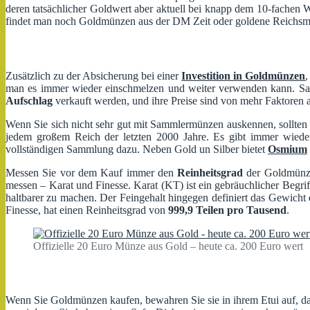
deren tatsächlicher Goldwert aber aktuell bei knapp dem 10-fachen 
findet man noch Goldmünzen aus der DM Zeit oder goldene Reichsm
Zusätzlich zu der Absicherung bei einer
Investition in Goldmünzen
,
man es immer wieder einschmelzen und weiter verwenden kann. Sa
Aufschlag
verkauft werden, und ihre Preise sind von mehr Faktoren 
Wenn Sie sich nicht sehr gut mit Sammlermünzen auskennen, sollten
jedem großem Reich der letzten 2000 Jahre. Es gibt immer wiede
vollständigen Sammlung dazu. Neben Gold un Silber bietet
Osmium
Messen Sie vor dem Kauf immer den
Reinheitsgrad
der Goldmünzen
messen – Karat und Finesse. Karat (KT) ist ein gebräuchlicher Begrif
haltbarer zu machen. Der Feingehalt hingegen definiert das Gewicht
Finesse, hat einen Reinheitsgrad von
999,9 Teilen pro Tausend
.
Offizielle 20 Euro Münze aus Gold – heute ca. 200 Euro wert
Wenn Sie Goldmünzen kaufen, bewahren Sie sie in ihrem Etui auf, d