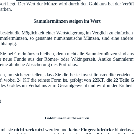
Wert liegt. Der Wert der Münze wird durch den Goldkurs bei der Veröff
arken.
Sammlermünzen steigen im Wert
 besteht die Möglichkeit einer Wertsteigerung im Verglich zu einfache
mmlermünzen, so genannte numismatische Münzen, sind eine andere 
abhängig.
 Sie bei Goldmünzen bleiben, denn nicht alle Sammlermünzen sind aus
r neue Funde aus der Römer- oder Wikingerzeit. Antike Sammlermü
eine ähnliche Absicherung des Portfolios.
, um sicherzustellen, dass Sie die beste Investitionsrendite erziel
f, wobei 24 KT die reinste Form ist, gefolgt von
22KT
, die
22 Teile G
 des Goldes im Verhältnis zum Gesamtgewicht und wird in der Einheit
Goldmünzen aufbewahren
amit sie
nicht zerkratzt
werden und
keine Fingerabdrücke
hinterlass