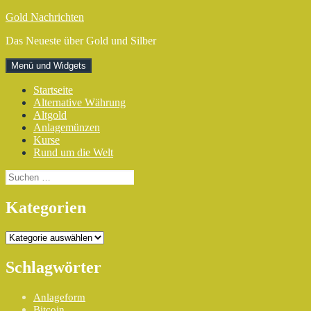
Zum
Gold Nachrichten
Inhalt
Das Neueste über Gold und Silber
springen
Menü und Widgets
Startseite
Alternative Währung
Altgold
Anlagemünzen
Kurse
Rund um die Welt
Suchen
nach:
Kategorien
Kategorien
Schlagwörter
Anlageform
Bitcoin