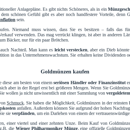
ditioneller Anlagepläne. Es gibt nichts Schöneres, als in ein
Münzgesch
m schönen Gefühl gibt es aber noch handfestere Vorteile, denn Go
nflation
sein.
ufen. Niemand muss wissen, dass Sie es besitzen – falls das für
Verkauf verwenden. Das mag verrückt klingen, ist aber in anderen 
um Bäcker, nur für ein paar Brötchen.
s auch Nachteil. Man kann es
leicht verstecken
, aber ein Dieb könnt
stition in das Unternehmenswachstum. Sie erhalten keine Dividenden o
Goldmünzen kaufen
ie diese am besten von einem
seriösen Händler oder Finanzinstitut
er
 sich aber in der Regel erst bei größeren Mengen. Wenn Sie Goldmün
. Sie wollen ja nicht unwissentlich mit einer Sammlung von
vergoldetem
 von
Schmuck
. Sie haben die Möglichkeit, Goldmünzen in der reinste
gskosten
anfallen. Außerdem können Sie aufgrund der hohen Nachfrage
Sie sie
verpfänden
, um ein Darlehen von einem der vertrauenswürdigen 
lben, einer viertel und einer zehnten Unze. Beim Kauf von Goldmünz
 z.B. die
Wiener Philharmoniker Münze
, eine offizielle Goldmünze