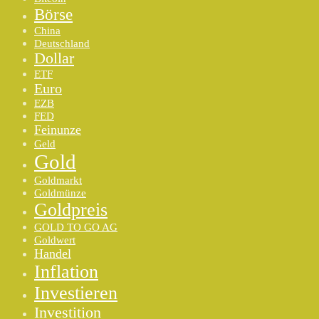
Börse
China
Deutschland
Dollar
ETF
Euro
EZB
FED
Feinunze
Geld
Gold
Goldmarkt
Goldmünze
Goldpreis
GOLD TO GO AG
Goldwert
Handel
Inflation
Investieren
Investition