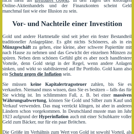
nicht mehr als
greifbares Objekt
. In den Tagen des sofortigen
Online-Aktienhandels und der Finanzkonten scheint Geld
manchmal fast wie eine Illusion zu sein.
Vor- und Nachteile einer Investition
Gold und andere Hartmetalle sind seit jeher ein fester Bestandteil
traditioneller Anlagepläne. Es gibt nichts Schöneres, als in ein
Münzgeschäft
zu gehen, eine kleine, aber schwere Papiertüte mit
nach Hause zu nehmen und das Gewicht der einzelnen Münzen zu
spüren. Neben dem schönen Gefühl gibt es aber noch handfestere
Vorteile, denn Gold steigt in der Regel, wenn andere Anlagen
sinken, und wirkt so stabilisierend auf Ihr Portfolio. Gold kann also
ein
Schutz gegen die Inflation
sein.
Sie müssen
keine Kapitalertragssteuer
zahlen, bis Sie es
verkaufen. Niemand muss wissen, dass Sie es besitzen – falls das für
Sie wichtig ist. Im schlimmsten Fall, z. B. bei einer
massiven
Währungsabwertung
, können Sie Gold und Silber zum Kauf und
Verkauf verwenden. Das mag verrückt klingen, ist aber in anderen
Ländern schon vorgekommen. In Deutschland musste man im Jahr
1923 aufgrund der
Hyperinflation
auch mit einer Schubkarre voller
Geld zum Bäcker, nur für ein paar Brötchen.
Die Größe im Verhältnis zum Wert von Gold ist sowohl Vorteil, als