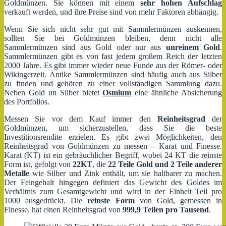
Goldmünzen. Sie können mit einem
sehr hohen Aufschlag
verkauft werden, und ihre Preise sind von mehr Faktoren abhängig.
Wenn Sie sich nicht sehr gut mit Sammlermünzen auskennen,
sollten Sie bei Goldmünzen bleiben, denn nicht alle
Sammlermünzen sind aus Gold oder nur aus
unreinem Gold
.
Sammlermünzen gibt es von fast jedem großem Reich der letzten
2000 Jahre. Es gibt immer wieder neue Funde aus der Römer- oder
Wikingerzeit. Antike Sammlermünzen sind häufig auch aus Silber
zu finden und gehören zu einer vollständigen Sammlung dazu.
Neben Gold un Silber bietet
Osmium
eine ähnliche Absicherung
des Portfolios.
Messen Sie vor dem Kauf immer den
Reinheitsgrad
der
Goldmünzen, um sicherzustellen, dass Sie die beste
Investitionsrendite erzielen. Es gibt zwei Möglichkeiten, den
Reinheitsgrad von Goldmünzen zu messen – Karat und Finesse.
Karat (KT) ist ein gebräuchlicher Begriff, wobei 24 KT die reinste
Form ist, gefolgt von
22KT
, die
22 Teile Gold und 2 Teile anderer
Metalle
wie Silber und Zink enthält, um sie haltbarer zu machen.
Der Feingehalt hingegen definiert das Gewicht des Goldes im
Verhältnis zum Gesamtgewicht und wird in der Einheit Teil pro
1000 ausgedrückt. Die
reinste Form
von Gold, gemessen in
Finesse, hat einen Reinheitsgrad von
999,9 Teilen pro Tausend
.