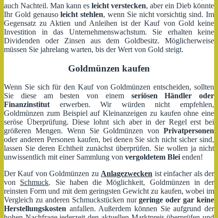
auch Nachteil. Man kann es
leicht verstecken
, aber ein Dieb könnte
Ihr Gold genauso
leicht stehlen
, wenn Sie nicht vorsichtig sind. Im
Gegensatz zu Aktien und Anleihen ist der Kauf von Gold keine
Investition in das Unternehmenswachstum. Sie erhalten keine
Dividenden oder Zinsen aus dem Goldbesitz. Möglicherweise
müssen Sie jahrelang warten, bis der Wert von Gold steigt.
Goldmünzen kaufen
Wenn Sie sich für den Kauf von Goldmünzen entscheiden, sollten
Sie diese am besten von einem
seriösen Händler oder
Finanzinstitut
erwerben. Wir würden nicht empfehlen,
Goldmünzen zum Beispiel auf Kleinanzeigen zu kaufen ohne eine
seröse Überprüfung. Diese lohnt sich aber in der Regel erst bei
größeren Mengen. Wenn Sie Goldmünzen von
Privatpersonen
oder anderen Personen kaufen, bei denen Sie sich nicht sicher sind,
lassen Sie deren Echtheit zunächst überprüfen. Sie wollen ja nicht
unwissentlich mit einer Sammlung von
vergoldetem Blei
enden!
Der Kauf von Goldmünzen zu
Anlagezwecken
ist einfacher als der
von
Schmuck
. Sie haben die Möglichkeit, Goldmünzen in der
reinsten Form und mit dem geringsten Gewicht zu kaufen, wobei im
Vergleich zu anderen Schmuckstücken nur
geringe oder gar keine
Herstellungskosten
anfallen. Außerdem können Sie aufgrund der
hohen Nachfrage jederzeit den aktuellen Marktpreis überprüfen und