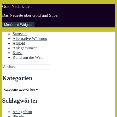
Zum
Gold Nachrichten
Inhalt
Das Neueste über Gold und Silber
springen
Menü und Widgets
Startseite
Alternative Währung
Altgold
Anlagemünzen
Kurse
Rund um die Welt
Suchen
nach:
Kategorien
Kategorien
Schlagwörter
Anlageform
Bitcoin