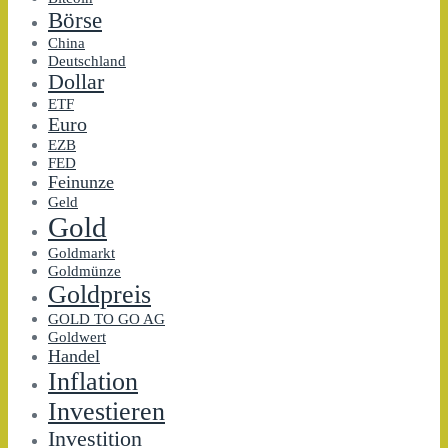
Börse
China
Deutschland
Dollar
ETF
Euro
EZB
FED
Feinunze
Geld
Gold
Goldmarkt
Goldmünze
Goldpreis
GOLD TO GO AG
Goldwert
Handel
Inflation
Investieren
Investition