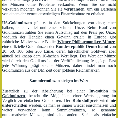
die Münzen ohne Probleme verkaufen. Wenn Sie sie nicht
verkaufen möchten, können Sie sie
verpfänden
, um ein Darlehen
von einem der vertrauenswürdigen Finanzinstitute zu erhalten.
US-Goldmünzen
gibt es in den Stückelungen von einer, einer
halben, einer viertel und einer zehnten Unze. Beim Kauf von
Goldmünzen zahlen Sie einen Aufschlag auf den Preis pro Unze,
wodurch der Händler einen Gewinn erzielt. In Europa gibt
zahlreiche Motive wie z.B. die
Wiener Philharmoniker Münze
,
eine offizielle Goldmünzen der
Bundesrepublik Deutschland
von
20, 50, 100 oder 200
Euro
, deren tatsächlicher Goldwert aber
aktuell bei knapp dem 10-fachen Wert liegt. Der Wert der Münze
wird durch den Goldkurs bei der Veröffentlichung festgelegt. Fast
jede Währung prägt solche Münzen, daher findet man noch
Goldmünzen aus der DM Zeit oder goldene Reichsmarken.
Sammlermünzen steigen im Wert
Zusätzlich zu der Absicherung bei einer
Investition in
Goldmünzen
, besteht die Möglichkeit einer Wertsteigerung im
Verglich zu einfachen Goldbarren. Der
Rohrstoffpreis wird nie
unterschritten
werden, da man es immer wieder einschmelzen und
weiter verwenden kann. Sammlermünzen, so genannte
numismatische Münzen, sind eine andere Sache als einfache