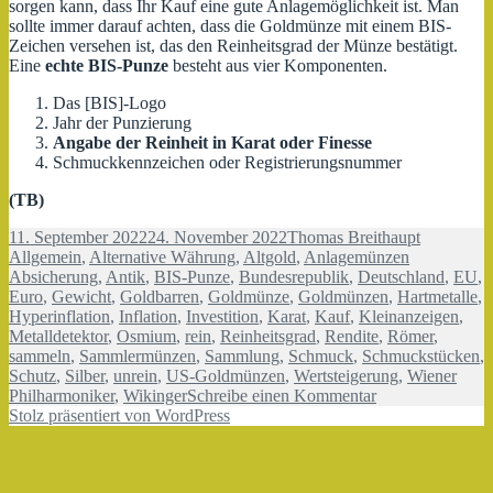
sorgen kann, dass Ihr Kauf eine gute Anlagemöglichkeit ist. Man
sollte immer darauf achten, dass die Goldmünze mit einem BIS-
Zeichen versehen ist, das den Reinheitsgrad der Münze bestätigt.
Eine
echte
BIS-Punze
besteht aus vier Komponenten.
Das [BIS]-Logo
Jahr der Punzierung
Angabe der Reinheit in Karat oder Finesse
Schmuckkennzeichen oder Registrierungsnummer
(TB)
Veröffentlicht
Autor
Kategorie
11. September 2022
24. November 2022
Thomas Breithaupt
am
Schlagwörte
Allgemein
,
Alternative Währung
,
Altgold
,
Anlagemünzen
Absicherung
,
Antik
,
BIS-Punze
,
Bundesrepublik
,
Deutschland
,
EU
,
Euro
,
Gewicht
,
Goldbarren
,
Goldmünze
,
Goldmünzen
,
Hartmetalle
,
Hyperinflation
,
Inflation
,
Investition
,
Karat
,
Kauf
,
Kleinanzeigen
,
Metalldetektor
,
Osmium
,
rein
,
Reinheitsgrad
,
Rendite
,
Römer
,
sammeln
,
Sammlermünzen
,
Sammlung
,
Schmuck
,
Schmuckstücken
,
Schutz
,
Silber
,
unrein
,
US-Goldmünzen
,
Wertsteigerung
,
Wiener
zu
Philharmoniker
,
Wikinger
Schreibe einen Kommentar
Goldmünzen
Stolz präsentiert von WordPress
Kauf
eine
gute