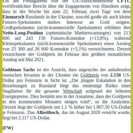
Ein am Freitagabend von der US-Aufsichtsbehörde
CFTC
veröffentlichter Bericht über die Engagements von Händlern zeigt,
dass in der Woche bis zum 22. Februar, zwei Tage vor dem
Einmarsch
Russlands in der Ukraine, sowohl große als auch kleine
Futures-Spekulanten starkes Interesse an Gold zeigten.
Großspekulanten (nicht-kommerzielle Spekulanten) erhöhten ihre
Netto-Long-Position
(optimistische Markterwartungen) von 213
600 auf 243 150 Futures-Kontrakte (+13,8%), während
Kleinspekulanten (nicht-kommerzielle Spekulanten) einen Anstieg
von 25 300 auf 26 600 Kontrakte (+5,1%) verzeichneten. Derzeit
verzeichnete der Goldpreis im Februar den größten monatlichen
Anstieg seit Mai 2021.
Goldman Sachs
ist der Ansicht, dass angesichts der anhaltenden
russischen Invasion in der Ukraine ein
Goldpreis
von
2.150
US-
Dollar pro Feinunze in Sicht ist. „Die jüngste Eskalation in den
Beziehungen zu Russland birgt das eindeutige Risiko einer
Stagflation für die gesamte
Wirtschaft
aufgrund der höheren
Energiepreise. Dies bestärkt uns in der Annahme, dass der Goldpreis
in den kommenden Monaten steigen wird“, so die Analysten.
Derzeit liegt der Goldpreis um 1,1 % höher bei 1.907,50 US-Dollar
je Feinunze. Das
Allzeithoch
, das im August 2020 erreicht wurde,
liegt bei 2.117 US-Dollar.
(FW)