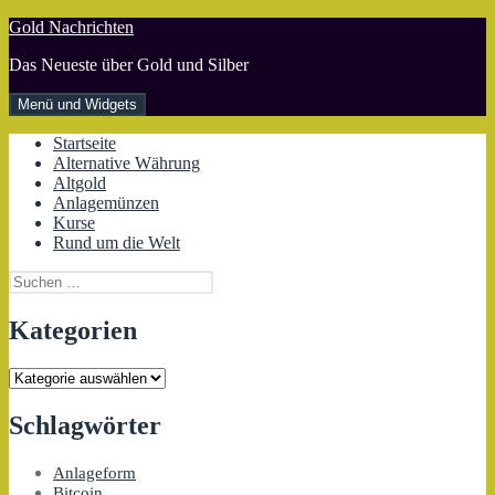
Zum
Gold Nachrichten
Inhalt
Das Neueste über Gold und Silber
springen
Menü und Widgets
Startseite
Alternative Währung
Altgold
Anlagemünzen
Kurse
Rund um die Welt
Suchen
nach:
Kategorien
Kategorien
Schlagwörter
Anlageform
Bitcoin