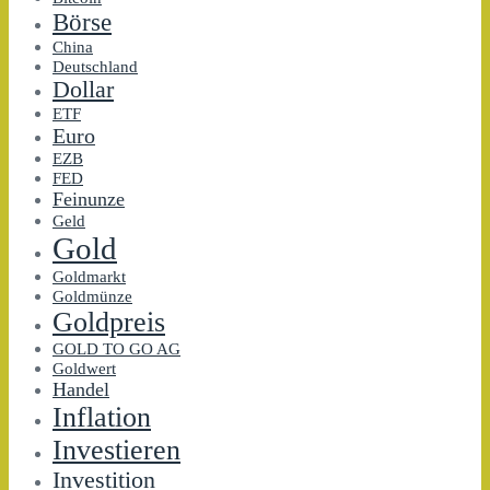
Börse
China
Deutschland
Dollar
ETF
Euro
EZB
FED
Feinunze
Geld
Gold
Goldmarkt
Goldmünze
Goldpreis
GOLD TO GO AG
Goldwert
Handel
Inflation
Investieren
Investition