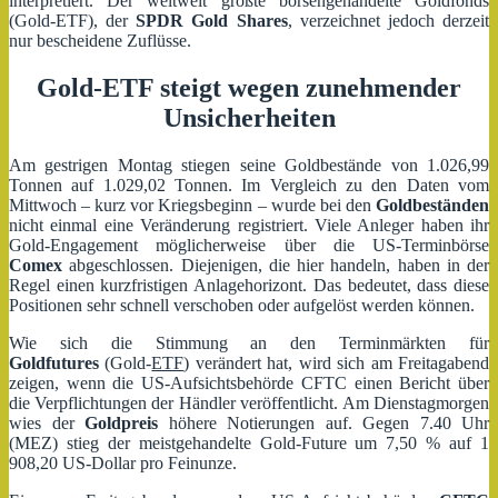
interpretiert. Der weltweit größte börsengehandelte Goldfonds
(Gold-ETF), der
SPDR Gold Shares
, verzeichnet jedoch derzeit
nur bescheidene Zuflüsse.
Gold-ETF steigt wegen zunehmender
Unsicherheiten
Am gestrigen Montag stiegen seine Goldbestände von 1.026,99
Tonnen auf 1.029,02 Tonnen. Im Vergleich zu den Daten vom
Mittwoch – kurz vor Kriegsbeginn – wurde bei den
Goldbeständen
nicht einmal eine Veränderung registriert. Viele Anleger haben ihr
Gold-Engagement möglicherweise über die US-Terminbörse
Comex
abgeschlossen. Diejenigen, die hier handeln, haben in der
Regel einen kurzfristigen Anlagehorizont. Das bedeutet, dass diese
Positionen sehr schnell verschoben oder aufgelöst werden können.
Wie sich die Stimmung an den Terminmärkten für
Goldfutures
(Gold-
ETF
) verändert hat, wird sich am Freitagabend
zeigen, wenn die US-Aufsichtsbehörde CFTC einen Bericht über
die Verpflichtungen der Händler veröffentlicht. Am Dienstagmorgen
wies der
Goldpreis
höhere Notierungen auf. Gegen 7.40 Uhr
(MEZ) stieg der meistgehandelte Gold-Future um 7,50 % auf 1
908,20 US-Dollar pro Feinunze.