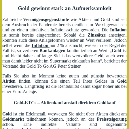
Gold gewinnt stark an Aufmerksamkeit
Zahlreiche
Vermögensgegenstände
wie Aktien und Gold sind seit
dem Ausbruch der Pandemie bereits deutlich im
Wert
gewachsen
und zu einem attraktiven Inflationsschutz geworden. Die
Inflation
ist somit bereits eingerechnet. Sobald die
Zinssätze
ansteigen,
könnten auch diese Anlageformen wieder an Wert verlieren. Jedoch
selbst wenn die
Inflation
nur 2 % ausmacht, wie es in der Regel der
Fall ist, so verlieren
Bankanlagen
kontinuierlich an Wert. „
Gold
ist
und bleibt daher auf lange Sicht das wertvollere Geld, auch wenn
man damit leider nicht im Supermarkt einkaufen kann“, berichtet der
Vorstand der Gold To Go AG Peter Steiner.
Falls Sie also im Moment keine guten und günstig bewerteten
Aktien
finden, können Sie einen Teil Ihres Geldes in
Gold
investieren. Langfristig ist die Rentabilität damit sogar höher als bei
einer Euro-Anlage.
Gold-ETCs – Aktienkauf anstatt direktem Goldkauf
Gold
ist ein Edelmetall, weswegen Sie nicht über Aktien direkt am
Goldmarkt
teilnehmen können, jedoch an der
Preissteigerung
schon. Eine indirekte Variante sind sogenannte