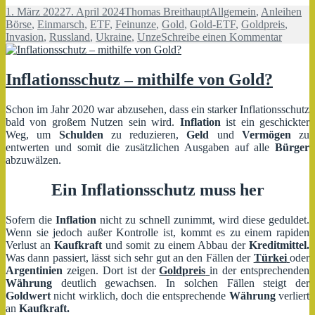
Veröffentlicht
Autor
Kategorien
Sc
1. März 2022
7. April 2024
Thomas Breithaupt
Allgemein
,
Anleihen
am
Börse
,
Einmarsch
,
ETF
,
Feinunze
,
Gold
,
Gold-ETF
,
Goldpreis
,
zu
Invasion
,
Russland
,
Ukraine
,
Unze
Schreibe einen Kommentar
Gold-
ETF
Inflationsschutz – mithilfe von Gold?
Schon im Jahr 2020 war abzusehen, dass ein starker Inflationsschutz
bald von großem Nutzen sein wird.
Inflation
ist ein geschickter
Weg, um
Schulden
zu reduzieren,
Geld
und
Vermögen
zu
entwerten und somit die zusätzlichen Ausgaben auf alle
Bürger
abzuwälzen.
Ein Inflationsschutz muss her
Sofern die
Inflation
nicht zu schnell zunimmt, wird diese geduldet.
Wenn sie jedoch außer Kontrolle ist, kommt es zu einem rapiden
Verlust an
Kaufkraft
und somit zu einem Abbau der
Kreditmittel.
Was dann passiert, lässt sich sehr gut an den Fällen der
Türkei
oder
Argentinien
zeigen. Dort ist der
Goldpreis
in der entsprechenden
Währung
deutlich gewachsen. In solchen Fällen steigt der
Goldwert
nicht wirklich, doch die entsprechende
Währung
verliert
an
Kaufkraft.