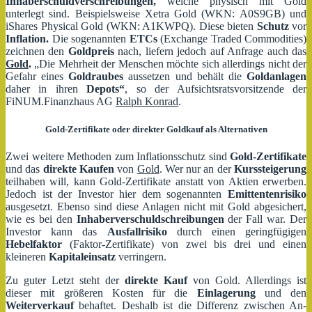
Inhaberschuldverschreibungen,
welche physisch mit Gold
unterlegt sind. Beispielsweise Xetra Gold (WKN: A0S9GB) und
iShares Physical Gold (WKN: A1KWPQ). Diese bieten
Schutz
vor
Inflation.
Die sogenannten
ETCs
(Exchange Traded Commodities)
zeichnen den
Goldpreis
nach, liefern jedoch auf Anfrage auch das
Gold
.
„Die Mehrheit der Menschen möchte sich allerdings nicht der
Gefahr eines
Goldraubes
aussetzen und behält die
Goldanlagen
daher in ihren
Depots“
, so der Aufsichtsratsvorsitzende der
FiNUM.Finanzhaus AG
Ralph Konrad
.
Gold-Zertifikate oder direkter Goldkauf als Alternativen
Zwei weitere Methoden zum Inflationsschutz sind
Gold-Zertifikate
und das
direkte Kaufen
von
Gold
. Wer nur an der
Kurssteigerung
teilhaben will, kann Gold-Zertifikate anstatt von Aktien erwerben.
Jedoch ist der Investor hier dem sogenannten
Emittentenrisiko
ausgesetzt. Ebenso sind diese Anlagen nicht mit Gold abgesichert,
wie es bei den
Inhaberverschuldschreibungen
der Fall war. Der
Investor kann das
Ausfallrisiko
durch einen geringfügigen
Hebelfaktor
(Faktor-Zertifikate) von zwei bis drei und einen
kleineren
Kapitaleinsatz
verringern.
Zu guter Letzt steht der
direkte Kauf
von Gold. Allerdings ist
dieser mit größeren Kosten für die
Einlagerung
und den
Weiterverkauf
behaftet. Deshalb ist die Differenz zwischen An-