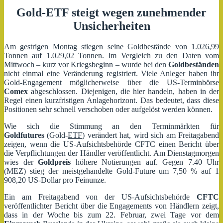
Gold-ETF steigt wegen zunehmender
Unsicherheiten
Am gestrigen Montag stiegen seine Goldbestände von 1.026,99
Tonnen auf 1.029,02 Tonnen. Im Vergleich zu den Daten vom
Mittwoch – kurz vor Kriegsbeginn – wurde bei den
Goldbeständen
nicht einmal eine Veränderung registriert. Viele Anleger haben ihr
Gold-Engagement möglicherweise über die US-Terminbörse
Comex
abgeschlossen. Diejenigen, die hier handeln, haben in der
Regel einen kurzfristigen Anlagehorizont. Das bedeutet, dass diese
Positionen sehr schnell verschoben oder aufgelöst werden können.
Wie sich die Stimmung an den Terminmärkten für
Goldfutures
(Gold-
ETF
) verändert hat, wird sich am Freitagabend
zeigen, wenn die US-Aufsichtsbehörde CFTC einen Bericht über
die Verpflichtungen der Händler veröffentlicht. Am Dienstagmorgen
wies der
Goldpreis
höhere Notierungen auf. Gegen 7.40 Uhr
(MEZ) stieg der meistgehandelte Gold-Future um 7,50 % auf 1
908,20 US-Dollar pro Feinunze.
Ein am Freitagabend von der US-Aufsichtsbehörde
CFTC
veröffentlichter Bericht über die Engagements von Händlern zeigt,
dass in der Woche bis zum 22. Februar, zwei Tage vor dem