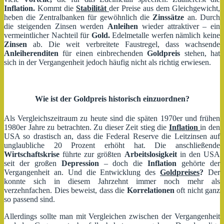
Inflation.
Kommt die
Stabilität
der Preise aus dem Gleichgewicht,
heben die Zentralbanken für gewöhnlich die
Zinssätze
an. Durch
die steigenden Zinsen werden
Anleihen
wieder attraktiver – ein
vermeintlicher Nachteil für
Gold.
Edelmetalle werfen nämlich keine
Zinsen
ab. Die weit verbreitete Faustregel, dass wachsende
Anleiherenditen
für einen einbrechenden
Goldpreis
stehen, hat
sich in der Vergangenheit jedoch häufig nicht als richtig erwiesen.
Wie ist der Goldpreis historisch einzuordnen?
Als Vergleichszeitraum zu heute sind die späten 1970er und frühen
1980er Jahre zu betrachten. Zu dieser Zeit stieg die
Inflation
in den
USA so drastisch an, dass die Federal Reserve die Leitzinsen auf
unglaubliche 20 Prozent erhöht hat. Die anschließende
Wirtschaftskrise
führte zur größten
Arbeitslosigkeit
in den USA
seit der großen
Depression
– doch die
Inflation
gehörte der
Vergangenheit an. Und die Entwicklung des
Goldpreises
?
Der
konnte sich in diesem Jahrzehnt immer noch mehr als
verzehnfachen. Dies beweist, dass die
Korrelationen
oft nicht ganz
so passend sind.
Allerdings sollte man mit Vergleichen zwischen der Vergangenheit