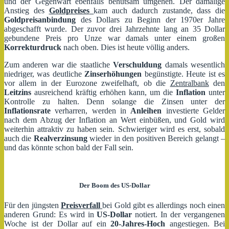
und der Gegenwart ebenfalls behutsam umgehen. Der damalige
Anstieg des
Goldpreises
kam auch dadurch zustande, dass die
Goldpreisanbindung
des Dollars zu Beginn der 1970er Jahre
abgeschafft wurde. Der zuvor drei Jahrzehnte lang an 35 Dollar
gebundene Preis pro Unze war damals unter einem großen
Korrekturdruck
nach oben. Dies ist heute völlig anders.
Zum anderen war die staatliche
Verschuldung
damals wesentlich
niedriger, was deutliche
Zinserhöhungen
begünstigte. Heute ist es
vor allem in der Eurozone zweifelhaft, ob die
Zentralbank
den
Leitzins
ausreichend kräftig erhöhen kann, um die
Inflation
unter
Kontrolle zu halten. Denn solange die Zinsen unter der
Inflationsrate
verharren, werden in
Anleihen
investierte Gelder
nach dem Abzug der Inflation an Wert einbüßen, und Gold wird
weiterhin attraktiv zu haben sein. Schwieriger wird es erst, sobald
auch die
Realverzinsung
wieder in den positiven Bereich gelangt –
und das könnte schon bald der Fall sein.
Der Boom des US-Dollar
Für den jüngsten
Preisverfall
bei Gold gibt es allerdings noch einen
anderen Grund: Es wird in
US-Dollar
notiert. In der vergangenen
Woche ist der Dollar auf ein
20-Jahres-Hoch
angestiegen. Bei