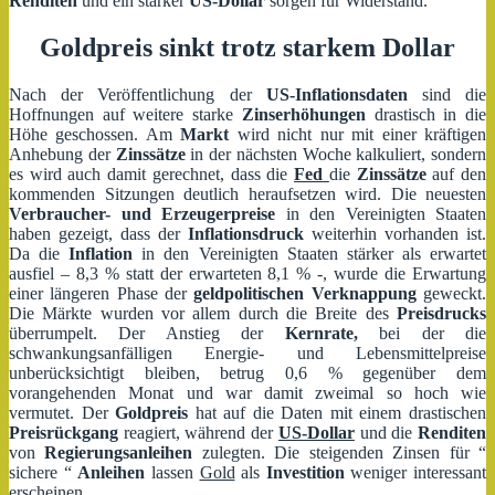
Renditen
und ein starker
US-Dollar
sorgen für Widerstand.
Goldpreis sinkt trotz starkem Dollar
Nach der Veröffentlichung der
US-Inflationsdaten
sind die
Hoffnungen auf weitere starke
Zinserhöhungen
drastisch in die
Höhe geschossen. Am
Markt
wird nicht nur mit einer kräftigen
Anhebung der
Zinssätze
in der nächsten Woche kalkuliert, sondern
es wird auch damit gerechnet, dass die
Fed
die
Zinssätze
auf den
kommenden Sitzungen deutlich heraufsetzen wird. Die neuesten
Verbraucher- und Erzeugerpreise
in den Vereinigten Staaten
haben gezeigt, dass der
Inflationsdruck
weiterhin vorhanden ist.
Da die
Inflation
in den Vereinigten Staaten stärker als erwartet
ausfiel – 8,3 % statt der erwarteten 8,1 % -, wurde die Erwartung
einer längeren Phase der
geldpolitischen Verknappung
geweckt.
Die Märkte wurden vor allem durch die Breite des
Preisdrucks
überrumpelt. Der Anstieg der
Kernrate,
bei der die
schwankungsanfälligen Energie- und Lebensmittelpreise
unberücksichtigt bleiben, betrug 0,6 % gegenüber dem
vorangehenden Monat und war damit zweimal so hoch wie
vermutet. Der
Goldpreis
hat auf die Daten mit einem drastischen
Preisrückgang
reagiert, während der
US-Dollar
und die
Renditen
von
Regierungsanleihen
zulegten. Die steigenden Zinsen für “
sichere “
Anleihen
lassen
Gold
als
Investition
weniger interessant
erscheinen.