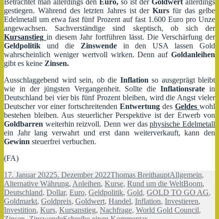
Betrachtet man allerdings den
Euro,
so ist der
Goldwert
allerdings
gestiegen. Während des letzten Jahres ist der
Kurs
für das gelbe
Edelmetall um etwa fast fünf Prozent auf fast 1.600 Euro pro Unze
angewachsen. Sachverständige sind skeptisch, ob sich der
Kursanstieg
in diesem Jahr fortführen lässt. Die Verschärfung der
Geldpolitik
und die
Zinswende
in den USA lassen Gold
wahrscheinlich weniger wertvoll wirken. Denn auf
Goldanleihen
gibt es keine
Zinsen.
Ausschlaggebend wird sein, ob die
Inflation
so ausgeprägt bleibt
wie in der jüngsten Vergangenheit. Sollte die
Inflationsrate
in
Deutschland bei vier bis fünf Prozent bleiben, wird die Angst vieler
Deutscher vor einer fortschreitenden
Entwertung
des
Geldes
wohl
bestehen bleiben. Aus steuerlicher Perspektive ist der Erwerb von
Goldbarren
weiterhin reizvoll. Denn wer das
physische Edelmetall
ein Jahr lang verwahrt und erst dann weiterverkauft, kann den
Gewinn
steuerfrei verbuchen.
(FA)
Veröffentlicht
Autor
Kategorien
17. Januar 2022
5. Dezember 2022
Thomas Breithaupt
Allgemein
,
am
Schlagwört
Alternative Währung
,
Anleihen
,
Kurse
,
Rund um die Welt
Boom
,
Deutschland
,
Dollar
,
Euro
,
Geldpolitik
,
Gold
,
GOLD TO GO AG
,
Goldmarkt
,
Goldpreis
,
Goldwert
,
Handel
,
Inflation
,
Investieren
,
Investition
,
Kurs
,
Kursanstieg
,
Nachfrage
,
World Gold Council
,
zu
Zinsen
,
Zinswende
Schreibe einen Kommentar