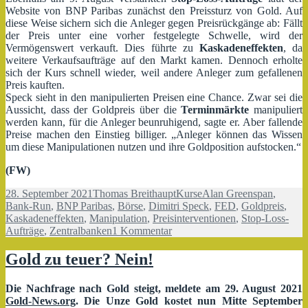
Website von BNP Paribas zunächst den Preissturz von Gold. Auf
diese Weise sichern sich die Anleger gegen Preisrückgänge ab: Fällt
der Preis unter eine vorher festgelegte Schwelle, wird der
Vermögenswert verkauft. Dies führte zu
Kaskadeneffekten
, da
weitere Verkaufsaufträge auf den Markt kamen. Dennoch erholte
sich der Kurs schnell wieder, weil andere Anleger zum gefallenen
Preis kauften.
Speck sieht in den manipulierten Preisen eine Chance. Zwar sei die
Aussicht, dass der Goldpreis über die
Terminmärkte
manipuliert
werden kann, für die Anleger beunruhigend, sagte er. Aber fallende
Preise machen den Einstieg billiger. „Anleger können das Wissen
um diese Manipulationen nutzen und ihre Goldposition aufstocken.“
(FW)
Veröffentlicht
Autor
Kategorien
Schlagwörter
28. September 2021
Thomas Breithaupt
Kurse
Alan Greenspan
,
am
Bank-Run
,
BNP Paribas
,
Börse
,
Dimitri Speck
,
FED
,
Goldpreis
,
Kaskadeneffekten
,
Manipulation
,
Preisinterventionen
,
Stop-Loss-
zu
Aufträge
,
Zentralbanken
1 Kommentar
Goldpreis
unter
Gold zu teuer? Nein!
Manipulationsverdacht
Die Nachfrage nach Gold steigt, meldete am 29. August 2021
Gold-News.org
. Die Unze Gold kostet nun Mitte September