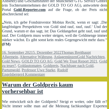
Anbieter) und Geschäftsführer der Münchener GTG Service GmbH
(ein Tochterunternehmen der GOLD TO GO AG), antwortete dem
Portal
Gold-Reporter.com
auf die Frage, ob der Preis nicht
abschreckend sei:
„
Nein, ich gebe Fondsinvestor Mobius Recht, wenn er sagt: ‚Die
langfristigen Perspektiven von Gold sind rauf, rauf, rauf.‘ Und der
Grund, warum er das sagt, ist: Das Geldangebot geht rauf, rauf und
rauf. Der Goldpreis muss weiter steigen, weil die Geldmenge immer
stärker wächst. Es gibt sonst kein reales Gegengewicht mehr dazu.“
(FM)
Veröffentlicht
Autor
Kategorien
16. September 2021
5. Dezember 2022
Thomas Breithaupt
am
Schlagwörter
Allgemein
,
Alternative Währung
,
Anlagemünzen
Gold Nachrichten
,
Gold News
,
GOLD TO GO AG
,
Gold We Trust Report 2021
,
Gold
zu teuer?
,
Goldautomaten
,
Goldpreis
,
Nachfrage nach Gold
,
Partumgold
,
Professor Uwe Starke
,
Rudolf
zu
Engelsberger
4 Kommentare
Gold
zu
Warum der Goldpreis kaum
teuer?
vorhersehbar ist
Nein!
Wie entwickelt sich der Goldpreis? Steigt er weiter, oder fällt er?
Nicht immer sollte man auf die Meinung fachkundiger Experten