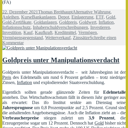
(FA)
Veröffentlicht
Autor
Kategorien
22. Dezember 2021
Thomas Breithaupt
Alternative Währung
,
am
Schlagwörter
Anleihen
,
Kurse
Bankanlagen
,
Depot
,
Einlagerung
,
ETF
,
Gold
,
Gold-Zertifikate
,
Goldanlagen
,
Goldpreis
,
Goldwert
,
Inflation
,
Inflationsschutz
,
Inhaberschuldverschreibungen
,
Investieren
,
Investition
,
Kauf
,
Kaufkraft
,
Kreditmittel
,
Vermögen
,
Vermögensgegenstand
,
Weiterverkauf
,
Zinssätze
Schreibe einen
zu
Kommentar
Inflationsschutz
–
mithilfe
Goldpreis unter Manipulationsverdacht
von
Gold?
Goldpreis unter Manipulationsverdacht – seit Jahresbeginn ist der
Preis
des Edelmetalls um rund 6 Prozent gefallen – trotz niedriger
Zinsen,
Inflation
und explodierender Staatsverschuldung.
Eigentlich sollten gerade glänzende Zeiten für
Edelmetalle
anstehen. Das Wirtschaftswachstum fällt in diesem Jahr geringer aus
als erwartet: Das ifo Institut senkte am Dienstag seine
Jahresprognose
um 0,8 Prozentpunkte auf 2,5 Prozent. Grund sind
die anhaltenden Angebotsengpässe. Auch die Inflation zieht an – die
Verbraucherpreise
stiegen zuletzt um
3,9 Prozent
, die
Erzeugerpreise sogar um 12 Prozent. Dennoch hat
Gold
bisher nicht