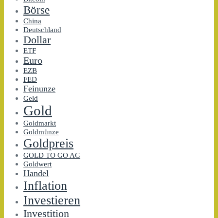
Börse
China
Deutschland
Dollar
ETF
Euro
EZB
FED
Feinunze
Geld
Gold
Goldmarkt
Goldmünze
Goldpreis
GOLD TO GO AG
Goldwert
Handel
Inflation
Investieren
Investition