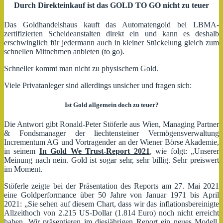
Durch Direkteinkauf ist das GOLD TO GO nicht zu teuer
Das Goldhandelshaus kauft das Automatengold bei LBMA-
zertifizierten Scheideanstalten direkt ein und kann es deshalb
erschwinglich für jedermann auch in kleiner Stückelung gleich zum
schnellen Mitnehmen anbieten (to go).
Schneller kommt man nicht zu physischem Gold.
Viele Privatanleger sind allerdings unsicher und fragen sich:
Ist Gold allgemein doch zu teuer?
Die Antwort gibt Ronald-Peter Stöferle aus Wien, Managing Partner
& Fondsmanager der liechtensteiner Vermögensverwaltung
Incrementum AG und Vortragender an der Wiener Börse Akademie,
in seinem
In Gold We Trust-Report 2021
, wie folgt: „Unserer
Meinung nach nein. Gold ist sogar sehr, sehr billig. Sehr preiswert
im Moment.
Stöferle zeigte bei der Präsentation des Reports am 27. Mai 2021
eine Goldperformance über 50 Jahre von Januar 1971 bis April
2021: „Sie sehen auf diesem Chart, dass wir das inflationsbereinigte
Allzeithoch von 2.215 US-Dollar (1.814 Euro) noch nicht erreicht
haben. Wir präsentieren im diesjährigen Report ein neues Modell,