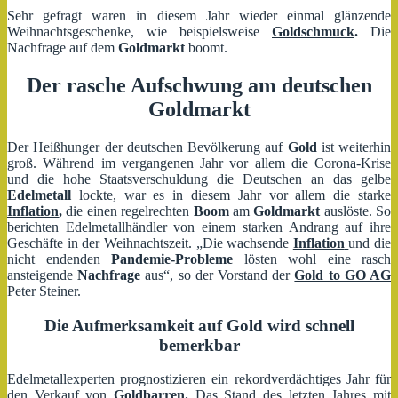
Sehr gefragt waren in diesem Jahr wieder einmal glänzende
Weihnachtsgeschenke, wie beispielsweise
Goldschmuck
.
Die
Nachfrage auf dem
Goldmarkt
boomt.
Der rasche Aufschwung am deutschen
Goldmarkt
Der Heißhunger der deutschen Bevölkerung auf
Gold
ist weiterhin
groß. Während im vergangenen Jahr vor allem die Corona-Krise
und die hohe Staatsverschuldung die Deutschen an das gelbe
Edelmetall
lockte, war es in diesem Jahr vor allem die starke
Inflation
,
die einen regelrechten
Boom
am
Goldmarkt
auslöste. So
berichten Edelmetallhändler von einem starken Andrang auf ihre
Geschäfte in der Weihnachtszeit. „Die wachsende
Inflation
und die
nicht endenden
Pandemie-Probleme
lösten wohl eine rasch
ansteigende
Nachfrage
aus“, so der Vorstand der
Gold to GO AG
Peter Steiner.
Die Aufmerksamkeit auf Gold wird schnell
bemerkbar
Edelmetallexperten prognostizieren ein rekordverdächtiges Jahr für
den Verkauf von
Goldbarren.
Das Stand des letzten Jahres mit