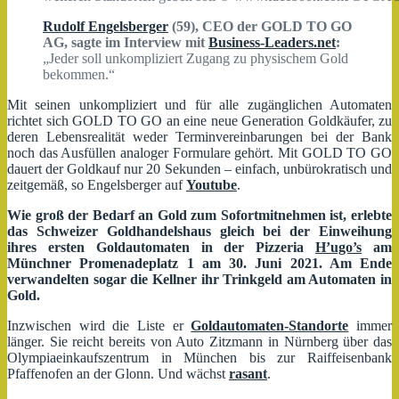
Rudolf Engelsberger
(59), CEO der GOLD TO GO
AG, sagte im Interview mit
Business-Leaders.net
:
„Jeder soll unkompliziert Zugang zu physischem Gold
bekommen.“
Mit seinen unkompliziert und für alle zugänglichen Automaten
richtet sich GOLD TO GO an eine neue Generation Goldkäufer, zu
deren Lebensrealität weder Terminvereinbarungen bei der Bank
noch das Ausfüllen analoger Formulare gehört. Mit GOLD TO GO
dauert der Goldkauf nur 20 Sekunden – einfach, unbürokratisch und
zeitgemäß, so Engelsberger auf
Youtube
.
Wie groß der Bedarf an Gold zum Sofortmitnehmen ist, erlebte
das Schweizer Goldhandelshaus gleich bei der Einweihung
ihres ersten Goldautomaten in der Pizzeria
H’ugo’s
am
Münchner Promenadeplatz 1 am 30. Juni 2021. Am Ende
verwandelten sogar die Kellner ihr Trinkgeld am Automaten in
Gold.
Inzwischen wird die Liste er
Goldautomaten-Standorte
immer
länger. Sie reicht bereits von Auto Zitzmann in Nürnberg über das
Olympiaeinkaufszentrum in München bis zur Raiffeisenbank
Pfaffenofen an der Glonn. Und wächst
rasant
.