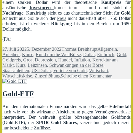
einem starken Dollar wird der theoretische
Kaufpreis
für
ausländische
Investoren
immer teurer – und damit sinkt die
Nachfrage.
Kurzfristig sieht es aus charttechnischer Sicht für
Gold
schlecht aus: Sollte sich der
Preis
nicht dauerhaft über 1750 Dollar
erholen, ist ein weiterer
Rückgang
bis in den Bereich um 1680
Dollar möglich.
(FA)
Veröffentlicht
Autor
Kategorien
27. Juli 2022
5. Dezember 2022
Thomas Breithaupt
Allgemein
,
am
Schlagwörter
Anleihen
,
Kurse
,
Rund um die Welt
Börse
,
Dollar
,
Einbruch
,
Gold
,
Goldpreis
,
Great Depression
,
Handel
,
Inflation
,
Korrektur am
Markt
,
Kurs
,
Leitzinsen
,
Schwankungen an der Börse
,
Staatsanleihen
,
US-Dollar
,
Vorteile von Gold
,
Wirtschaft
,
zu
Wirtschaftskrise
,
Zinserhöhung
Schreibe einen Kommentar
Vorteile
von
Gold
Gold-ETF
trotz
Niedrigkur
Auf den internationalen Finanzmärkten wird das gelbe
Edelmetall
nach wie vor als wirksame Absicherung gegen Vermögensverluste
interpretiert. Der weltweit größte börsengehandelte Goldfonds
(Gold-ETF), der
SPDR Gold Shares
, verzeichnet jedoch derzeit
nur bescheidene Zuflüsse.