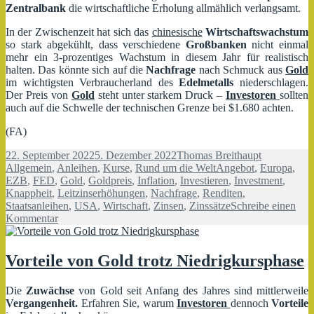
Zentralbank
die wirtschaftliche Erholung allmählich verlangsamt.
In der Zwischenzeit hat sich das
chinesische
Wirtschaftswachstum
so stark abgekühlt, dass verschiedene
Großbanken
nicht einmal
mehr ein 3-prozentiges Wachstum in diesem Jahr für realistisch
halten. Das könnte sich auf die
Nachfrage
nach Schmuck aus
Gold
im wichtigsten Verbraucherland des
Edelmetalls
niederschlagen.
Der Preis von
Gold
steht unter starkem Druck –
Investoren
sollten
auch auf die Schwelle der technischen Grenze bei $1.680 achten.
(FA)
Veröffentlicht
Autor
Kategorien
22. September 2022
5. Dezember 2022
Thomas Breithaupt
am
Schlagwörter
Allgemein
,
Anleihen
,
Kurse
,
Rund um die Welt
Angebot
,
Europa
,
EZB
,
FED
,
Gold
,
Goldpreis
,
Inflation
,
Investieren
,
Investment
,
Knappheit
,
Leitzinserhöhungen
,
Nachfrage
,
Renditen
,
Staatsanleihen
,
USA
,
Wirtschaft
,
Zinsen
,
Zinssätze
Schreibe einen
zu
Kommentar
Goldpreis
droht
weiter
Vorteile von Gold trotz Niedrigkursphase
zu
sinken
Die
Zuwächse
von Gold seit Anfang des Jahres sind mittlerweile
Vergangenheit.
Erfahren Sie, warum
Investoren
dennoch
Vorteile