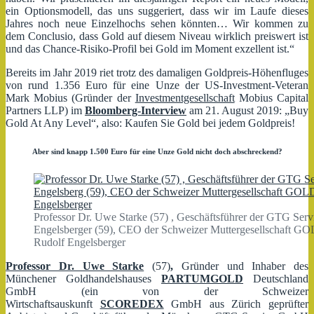
ein Optionsmodell, das uns suggeriert, dass wir im Laufe dieses
Jahres noch neue Einzelhochs sehen könnten… Wir kommen zu
dem Conclusio, dass Gold auf diesem Niveau wirklich preiswert ist
und das Chance-Risiko-Profil bei Gold im Moment exzellent ist.“
Bereits im Jahr 2019 riet trotz des damaligen Goldpreis-Höhenfluges
von rund 1.356 Euro für eine Unze der US-Investment-Veteran
Mark Mobius (Gründer der
Investmentgesellschaft
Mobius Capital
Partners LLP) im
Bloomberg-Interview
am 21. August 2019: „Buy
Gold At Any Level“, also: Kaufen Sie Gold bei jedem Goldpreis!
Aber sind knapp 1.500 Euro für eine Unze Gold nicht doch abschreckend?
Professor Dr. Uwe Starke (57) , Geschäftsführer der GTG Se
Engelsberger (59), CEO der Schweizer Muttergesellschaft 
Rudolf Engelsberger
Professor Dr. Uwe Starke
(57)
,
Gründer und Inhaber des
Münchener Goldhandelshauses
PARTUMGOLD
Deutschland
GmbH (ein von der Schweizer
Wirtschaftsauskunft
SCOREDEX
GmbH aus Zürich geprüfter