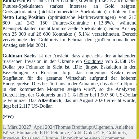
Einmarsch
Russlands in der Ukraine, sowohl große als auch kleine
Futures-Spekulanten starkes Interesse an Gold zeigten.
Großspekulanten (nicht-kommerzielle Spekulanten) erhöhten ihre
Netto-Long-Position
(optimistische Markterwartungen) von 213
600 auf 243 150 Futures-Kontrakte (+13,8%), während
Kleinspekulanten (nicht-kommerzielle Spekulanten) einen Anstieg
von 25 300 auf 26 600 Kontrakte (+5,1%) verzeichneten. Derzeit
verzeichnete der Goldpreis im Februar den größten monatlichen
Anstieg seit Mai 2021.
Goldman Sachs
ist der Ansicht, dass angesichts der anhaltenden
russischen Invasion in der Ukraine ein
Goldpreis
von
2.150
US-
Dollar pro Feinunze in Sicht ist. „Die jüngste Eskalation in den
Beziehungen zu Russland birgt das eindeutige Risiko einer
Stagflation für die gesamte
Wirtschaft
aufgrund der höheren
Energiepreise. Dies bestärkt uns in der Annahme, dass der Goldpreis
in den kommenden Monaten steigen wird“, so die Analysten.
Derzeit liegt der Goldpreis um 1,1 % höher bei 1.907,50 US-Dollar
je Feinunze. Das
Allzeithoch
, das im August 2020 erreicht wurde,
liegt bei 2.117 US-Dollar.
(FW)
Veröffentlicht
Autor
Kategorien
Sc
1. März 2022
7. April 2024
Thomas Breithaupt
Allgemein
,
Anleihen
am
Börse
,
Einmarsch
,
ETF
,
Feinunze
,
Gold
,
Gold-ETF
,
Goldpreis
,
zu
Invasion
,
Russland
,
Ukraine
,
Unze
Schreibe einen Kommentar