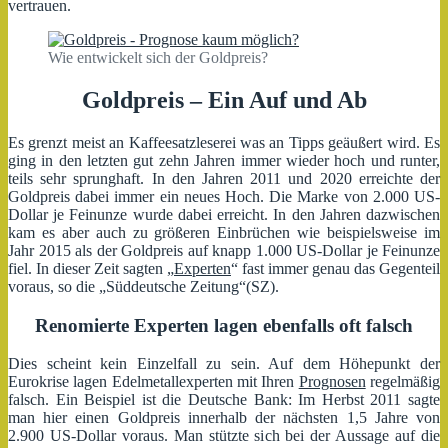
vertrauen.
Wie entwickelt sich der Goldpreis?
Goldpreis – Ein Auf und Ab
Es grenzt meist an Kaffeesatzleserei was an Tipps geäußert wird. Es
ging in den letzten gut zehn Jahren immer wieder hoch und runter,
teils sehr sprunghaft. In den Jahren 2011 und 2020 erreichte der
Goldpreis dabei immer ein neues Hoch. Die Marke von 2.000 US-
Dollar je Feinunze wurde dabei erreicht. In den Jahren dazwischen
kam es aber auch zu größeren Einbrüchen wie beispielsweise im
Jahr 2015 als der Goldpreis auf knapp 1.000 US-Dollar je Feinunze
fiel. In dieser Zeit sagten „
Experten
“ fast immer genau das Gegenteil
voraus, so die „Süddeutsche Zeitung“(SZ).
Renomierte Experten lagen ebenfalls oft falsch
Dies scheint kein Einzelfall zu sein. Auf dem Höhepunkt der
Eurokrise lagen Edelmetallexperten mit Ihren
Prognosen
regelmäßig
falsch. Ein Beispiel ist die Deutsche Bank: Im Herbst 2011 sagte
man hier einen Goldpreis innerhalb der nächsten 1,5 Jahre von
2.900 US-Dollar voraus. Man stützte sich bei der Aussage auf die