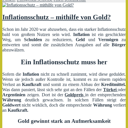
Der
Goldmarkt
boomt
Inflationsschutz – mithilfe von Gold?
–
Aber
Schon im Jahr 2020 war abzusehen, dass ein starker Inflationsschutz
wieso
bald von großem Nutzen sein wird.
Inflation
ist ein geschickter
der
Weg, um
Schulden
zu reduzieren,
Geld
und
Vermögen
zu
Ansturm?
entwerten und somit die zusätzlichen Ausgaben auf alle
Bürger
abzuwälzen.
Ein Inflationsschutz muss her
Sofern die
Inflation
nicht zu schnell zunimmt, wird diese geduldet.
Wenn sie jedoch außer Kontrolle ist, kommt es zu einem rapiden
Verlust an
Kaufkraft
und somit zu einem Abbau der
Kreditmittel.
Was dann passiert, lässt sich sehr gut an den Fällen der
Türkei
oder
Argentinien
zeigen. Dort ist der
Goldpreis
in der entsprechenden
Währung
deutlich gewachsen. In solchen Fällen steigt der
Goldwert
nicht wirklich, doch die entsprechende
Währung
verliert
an
Kaufkraft.
Gold gewinnt stark an Aufmerksamkeit