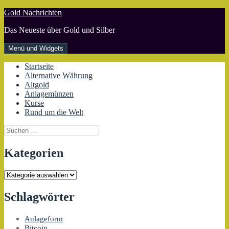
Zum
Gold Nachrichten
Inhalt
Das Neueste über Gold und Silber
springen
Menü und Widgets
Startseite
Alternative Währung
Altgold
Anlagemünzen
Kurse
Rund um die Welt
Suchen
nach:
Kategorien
Kategorien
Schlagwörter
Anlageform
Bitcoin