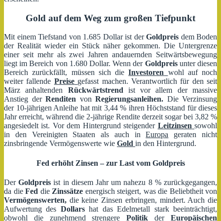
Gold auf dem Weg zum großen Tiefpunkt
Mit einem Tiefstand von 1.685 Dollar ist der
Goldpreis
dem Boden
der Realität wieder ein Stück näher gekommen. Die Untergrenze
einer seit mehr als zwei Jahren andauernden Seitwärtsbewegung
liegt im Bereich von 1.680 Dollar. Wenn der
Goldpreis
unter diesen
Bereich zurückfällt, müssen sich die
Investoren
wohl auf noch
weiter fallende
Preise
gefasst machen. Verantwortlich für den seit
März anhaltenden
Rückwärtstrend
ist vor allem der massive
Anstieg der
Renditen
von
Regierungsanleihen.
Die Verzinsung
der 10-jährigen Anleihe hat mit 3,44 % ihren Höchststand für dieses
Jahr erreicht, während die 2-jährige Rendite derzeit sogar bei 3,82 %
angesiedelt ist. Vor dem Hintergrund steigender
Leitzinsen
sowohl
in den Vereinigten Staaten als auch in
Europa
geraten nicht
zinsbringende Vermögenswerte wie
Gold
in den Hintergrund.
Fed erhöht Zinsen – zur Last vom Goldpreis
Der
Goldpreis
ist in diesem Jahr um nahezu 8 % zurückgegangen,
da die
Fed
die
Zinssätze
energisch steigert, was die Beliebtheit von
Vermögenswerten,
die keine Zinsen erbringen, mindert. Auch die
Aufwertung des
Dollars
hat das Edelmetall stark beeinträchtigt,
obwohl die zunehmend strengere
Politik
der
Europäischen