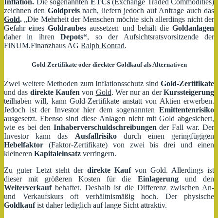
Inflation.
Die sogenannten
ETCs
(Exchange Traded Commodities)
zeichnen den
Goldpreis
nach, liefern jedoch auf Anfrage auch das
Gold
.
„Die Mehrheit der Menschen möchte sich allerdings nicht der
Gefahr eines
Goldraubes
aussetzen und behält die
Goldanlagen
daher in ihren
Depots“
, so der Aufsichtsratsvorsitzende der
FiNUM.Finanzhaus AG
Ralph Konrad
.
Gold-Zertifikate oder direkter Goldkauf als Alternativen
Zwei weitere Methoden zum Inflationsschutz sind
Gold-Zertifikate
und das
direkte Kaufen
von
Gold
. Wer nur an der
Kurssteigerung
teilhaben will, kann Gold-Zertifikate anstatt von Aktien erwerben.
Jedoch ist der Investor hier dem sogenannten
Emittentenrisiko
ausgesetzt. Ebenso sind diese Anlagen nicht mit Gold abgesichert,
wie es bei den
Inhaberverschuldschreibungen
der Fall war. Der
Investor kann das
Ausfallrisiko
durch einen geringfügigen
Hebelfaktor
(Faktor-Zertifikate) von zwei bis drei und einen
kleineren
Kapitaleinsatz
verringern.
Zu guter Letzt steht der
direkte Kauf
von Gold. Allerdings ist
dieser mit größeren Kosten für die
Einlagerung
und den
Weiterverkauf
behaftet. Deshalb ist die Differenz zwischen An-
und Verkaufskurs oft verhältnismäßig hoch. Der physische
Goldkauf
ist daher lediglich auf lange Sicht attraktiv.