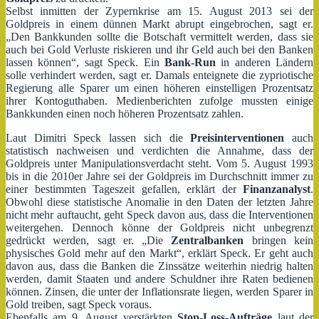
Selbst inmitten der Zypernkrise am 15. August 2013 sei der
Goldpreis in einem dünnen Markt abrupt eingebrochen, sagt er.
„Den Bankkunden sollte die Botschaft vermittelt werden, dass sie
auch bei Gold Verluste riskieren und ihr Geld auch bei den Banken
lassen können“, sagt Speck. Ein
Bank-Run
in anderen Ländern
solle verhindert werden, sagt er. Damals enteignete die zypriotische
Regierung alle Sparer um einen höheren einstelligen Prozentsatz
ihrer Kontoguthaben. Medienberichten zufolge mussten einige
Bankkunden einen noch höheren Prozentsatz zahlen.
Laut Dimitri Speck lassen sich die
Preisinterventionen
auch
statistisch nachweisen und verdichten die Annahme, dass der
Goldpreis unter Manipulationsverdacht steht. Vom 5. August 1993
bis in die 2010er Jahre sei der Goldpreis im Durchschnitt immer zu
einer bestimmten Tageszeit gefallen, erklärt der
Finanzanalyst
.
Obwohl diese statistische Anomalie in den Daten der letzten Jahre
nicht mehr auftaucht, geht Speck davon aus, dass die Interventionen
weitergehen. Dennoch könne der Goldpreis nicht unbegrenzt
gedrückt werden, sagt er. „Die
Zentralbanken
bringen kein
physisches Gold mehr auf den Markt“, erklärt Speck. Er geht auch
davon aus, dass die Banken die Zinssätze weiterhin niedrig halten
werden, damit Staaten und andere Schuldner ihre Raten bedienen
können. Zinsen, die unter der Inflationsrate liegen, werden Sparer in
Gold treiben, sagt Speck voraus.
Ebenfalls am 9. August verstärkten
Stop-Loss-Aufträge
laut der