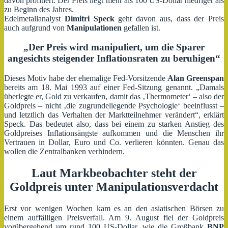
davon profitiert. Der Preis liegt mehr als 100 US-Dollar niedriger als
zu Beginn des Jahres.
Edelmetallanalyst
Dimitri Speck
geht davon aus, dass der Preis
auch aufgrund von
Manipulationen
gefallen ist.
„Der Preis wird manipuliert, um die Sparer
angesichts steigender Inflationsraten zu beruhigen“
Dieses Motiv habe der ehemalige Fed-Vorsitzende
Alan Greenspan
bereits am 18. Mai 1993 auf einer Fed-Sitzung genannt. „Damals
überlegte er, Gold zu verkaufen, damit das ‚Thermometer‘ – also der
Goldpreis – nicht ‚die zugrundeliegende Psychologie‘ beeinflusst –
und letztlich das Verhalten der Marktteilnehmer verändert“, erklärt
Speck. Das bedeutet also, dass bei einem zu starken Anstieg des
Goldpreises Inflationsängste aufkommen und die Menschen ihr
Vertrauen in Dollar, Euro und Co. verlieren könnten. Genau das
wollen die Zentralbanken verhindern.
Laut Markbeobachter steht der
Goldpreis unter Manipulationsverdacht
Erst vor wenigen Wochen kam es an den asiatischen Börsen zu
einem auffälligen Preisverfall. Am 9. August fiel der Goldpreis
vorübergehend um rund 100 US-Dollar, wie die Großbank
BNP