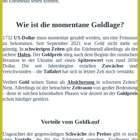
im Edelmetall sehen können.
Wie ist die momentane Goldlage?
1732
US-Dollar
muss momentan gezahlt werden, um eine Feinunze
zu bekommen. Seit September 2021 war Gold nicht mehr so
günstig. In
schwierigen Zeiten
gilt das Edelmetall allerdings als der
sichere
Hafen
.
Der
Goldpreis
stieg nach dem Beginn der russischen
Invasion in der Ukraine auf einen
Spitzenwert
von rund 2050
Dollar. Die seit Jahresbeginn erzielten
Zuwächse
sind
verschwunden – die
Talfahrt
hat sich in letzter Zeit noch verstärkt.
Verliert
Gold
seinen Status als
Absicherung
in schweren Zeiten?
Nein. Allerdings ist der betrachtete
Zeitraum
von großer Bedeutung
– denn in solchen krisenhaften Phasen wie derzeit ist der
Goldpreis
schon häufiger gestürzt.
Vorteile vom Goldkauf
Ungeachtet der gegenwärtigen
Schwäche
des
Preises
gibt es noch
viele
Vorteile,
die für das Edelmetall sprechen. Zuallererst die