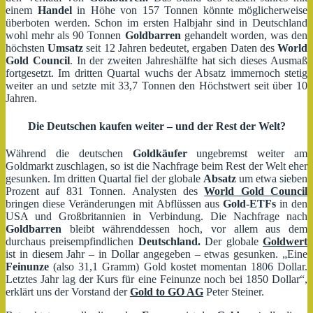
einem
Handel
in Höhe von 157 Tonnen könnte möglicherweise
überboten werden. Schon im ersten Halbjahr sind in Deutschland
wohl mehr als 90 Tonnen
Goldbarren
gehandelt worden, was den
höchsten
Umsatz
seit 12 Jahren bedeutet, ergaben Daten des
World
Gold Council
. In der zweiten Jahreshälfte hat sich dieses Ausmaß
fortgesetzt. Im dritten Quartal wuchs der Absatz immernoch stetig
weiter an und setzte mit 33,7 Tonnen den Höchstwert seit über 10
Jahren.
Die Deutschen kaufen weiter – und der Rest der Welt?
Während die deutschen
Goldkäufer
ungebremst weiter am
Goldmarkt zuschlagen, so ist die Nachfrage beim Rest der Welt eher
gesunken. Im dritten Quartal fiel der globale
Absatz
um etwa sieben
Prozent auf 831 Tonnen. Analysten des
World Gold Council
bringen diese Veränderungen mit Abflüssen aus
Gold-ETFs
in den
USA und Großbritannien in Verbindung. Die Nachfrage nach
Goldbarren
bleibt währenddessen hoch, vor allem aus dem
durchaus preisempfindlichen
Deutschland.
Der globale
Goldwert
ist in diesem Jahr – in Dollar angegeben – etwas gesunken. „Eine
Feinunze
(also 31,1 Gramm) Gold kostet momentan 1806 Dollar.
Letztes Jahr lag der Kurs für eine Feinunze noch bei 1850 Dollar“,
erklärt uns der Vorstand der
Gold to GO AG
Peter Steiner.