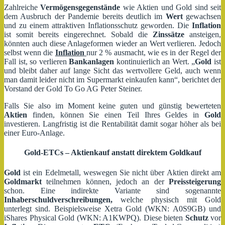
Zahlreiche
Vermögensgegenstände
wie Aktien und Gold sind seit
dem Ausbruch der Pandemie bereits deutlich im
Wert
gewachsen
und zu einem attraktiven Inflationsschutz geworden. Die
Inflation
ist somit bereits eingerechnet. Sobald die
Zinssätze
ansteigen,
könnten auch diese Anlageformen wieder an Wert verlieren. Jedoch
selbst wenn die
Inflation
nur 2 % ausmacht, wie es in der Regel der
Fall ist, so verlieren
Bankanlagen
kontinuierlich an Wert. „
Gold
ist
und bleibt daher auf lange Sicht das wertvollere Geld, auch wenn
man damit leider nicht im Supermarkt einkaufen kann“, berichtet der
Vorstand der Gold To Go AG Peter Steiner.
Falls Sie also im Moment keine guten und günstig bewerteten
Aktien
finden, können Sie einen Teil Ihres Geldes in
Gold
investieren. Langfristig ist die Rentabilität damit sogar höher als bei
einer Euro-Anlage.
Gold-ETCs – Aktienkauf anstatt direktem Goldkauf
Gold
ist ein Edelmetall, weswegen Sie nicht über Aktien direkt am
Goldmarkt
teilnehmen können, jedoch an der
Preissteigerung
schon. Eine indirekte Variante sind sogenannte
Inhaberschuldverschreibungen,
welche physisch mit Gold
unterlegt sind. Beispielsweise Xetra Gold (WKN: A0S9GB) und
iShares Physical Gold (WKN: A1KWPQ). Diese bieten
Schutz
vor