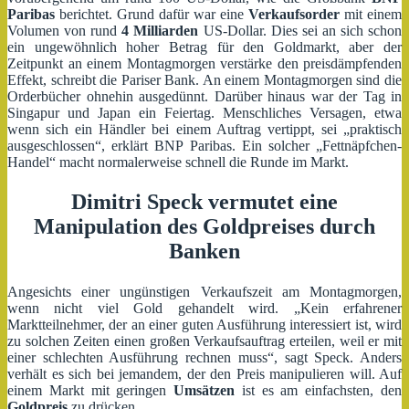
Paribas
berichtet. Grund dafür war eine
Verkaufsorder
mit einem
Volumen von rund
4 Milliarden
US-Dollar. Dies sei an sich schon
ein ungewöhnlich hoher Betrag für den Goldmarkt, aber der
Zeitpunkt an einem Montagmorgen verstärke den preisdämpfenden
Effekt, schreibt die Pariser Bank. An einem Montagmorgen sind die
Orderbücher ohnehin ausgedünnt. Darüber hinaus war der Tag in
Singapur und Japan ein Feiertag. Menschliches Versagen, etwa
wenn sich ein Händler bei einem Auftrag vertippt, sei „praktisch
ausgeschlossen“, erklärt BNP Paribas. Ein solcher „Fettnäpfchen-
Handel“ macht normalerweise schnell die Runde im Markt.
Dimitri Speck
vermutet eine
Manipulation des Goldpreises durch
Banken
Angesichts einer ungünstigen Verkaufszeit am Montagmorgen,
wenn nicht viel Gold gehandelt wird. „Kein erfahrener
Marktteilnehmer, der an einer guten Ausführung interessiert ist, wird
zu solchen Zeiten einen großen Verkaufsauftrag erteilen, weil er mit
einer schlechten Ausführung rechnen muss“, sagt Speck. Anders
verhält es sich bei jemandem, der den Preis manipulieren will. Auf
einem Markt mit geringen
Umsätzen
ist es am einfachsten, den
Goldpreis
zu drücken.