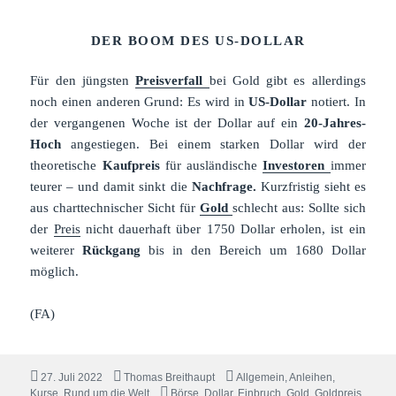
DER BOOM DES US-DOLLAR
Für den jüngsten
Preisverfall
bei Gold gibt es allerdings
noch einen anderen Grund: Es wird in
US-Dollar
notiert. In
der vergangenen Woche ist der Dollar auf ein
20-Jahres-
Hoch
angestiegen. Bei einem starken Dollar wird der
theoretische
Kaufpreis
für ausländische
Investoren
immer
teurer – und damit sinkt die
Nachfrage.
Kurzfristig sieht es
aus charttechnischer Sicht für
Gold
schlecht aus: Sollte sich
der
Preis
nicht dauerhaft über 1750 Dollar erholen, ist ein
weiterer
Rückgang
bis in den Bereich um 1680 Dollar
möglich.
(FA)
Veröffentlicht
Autor
Kategorien
27. Juli 2022
Thomas Breithaupt
Allgemein
,
Anleihen
,
am
Schlagwörter
Kurse
,
Rund um die Welt
Börse
,
Dollar
,
Einbruch
,
Gold
,
Goldpreis
,