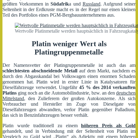
größten Vorkommen in
Südafrik
a und
Russland
. Aufgrund seiner
Seltenheit in der Erdkruste macht es in der Regel nur einen kleinen
Teil des Portfolios eines PGM-Bergbauunternehmens aus.
Wertvolle Platinmetalle werden hauptsächlich in Fahrzeugkataly
Platin weniger Wert als
Platingruppenmetalle
Der Namensvetter der Platingruppenmetalle ist auch das am
schlechtesten abschneidende Metall
auf dem Markt, nachdem es
durch den Abgasskandal bei Volkswagen einen enormen Schaden
genommen hat. Platin wird in erster Linie in Katalysatoren für
Dieselfahrzeuge verwendet. Ungefähr
45 % des 2014 verkauften
Platins
ging noch an die Automobilindustrie, bzw. an den
deutschen
Mittelstand
, den Zulieferern der großen Autokonzerne. Als sich
Verbraucher und Hersteller im Zuge von Dieselgate von
Dieselfahrzeugen abwandten, verlor Platin gegenüber Palladium,
das sich in Benzinfahrzeugen besser verhält.
Platin wurde traditionell zu einem
höheren Preis als Gold
gehandelt, und in Verbindung mit der Seltenheit von Platin im
Vergleich zu Gold wird „Platin“ als Adjektiv mit einem höheren