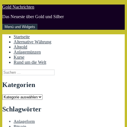
Zum
Gold Nachrichten
Inhalt
Das Neueste über Gold und Silber
springen
Menü und Widgets
Startseite
Alternative Währung
Altgold
Anlagemünzen
Kurse
Rund um die Welt
Suchen
nach:
Kategorien
Kategorien
Schlagwörter
Anlageform
Bitcoin