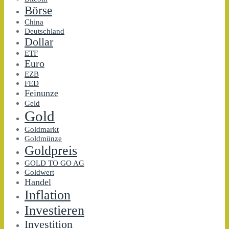
Börse
China
Deutschland
Dollar
ETF
Euro
EZB
FED
Feinunze
Geld
Gold
Goldmarkt
Goldmünze
Goldpreis
GOLD TO GO AG
Goldwert
Handel
Inflation
Investieren
Investition