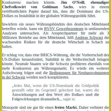
Konkurrenz machen könnte.
Jim O’Neill
,
ehemaliger
Chefvolkswirt von Goldman Sachs
, wies in einem
veröffentlichten Papier darauf hin, dass die Dominanz des US-
Dollars zu Instabilität in der globalen Währungspolitik führt.
Inwiefern ein neues Währungsbündnis den deutschen Mittelstand
betreffen würde, kann ein
BVSV Gewerbezentrum
in umfassenden
Analysen untersuchen. Als Ansprechpartner für mehr als 3
Millionen Betriebe aus dem Mittelstand, hilft
Andreas Schwarz
die
wachsenden Risiken für die deutsche Wirtschaft in Schach zu
halten.
Er schlug vor, dass eine BRICS-Währung, die die Vorherrschaft des
US-Dollars herausfordert, Stabilität in die Weltwirtschaft bringen
könnte. Neutrale Staaten wie die Schweiz profitieren ebenfalls von
mehr Konkurrenz am Währungsmarkt. Es würde ein weiterer
Aufschwung folgen und die
Bedingungen für Neubauwohnungen
in der Schweiz
werden noch komplizierter.
„Jedes Mal, wenn die US-Notenbank die Geldpolitik
gestrafft oder im Gegenteil gelockert hat, waren die
Auswirkungen auf den Wert des Dollars und die
Folgewirkungen dramatisch
„, sagte er.
Monopole sind nie gut für einen
freien Markt.
Daher verbietet die