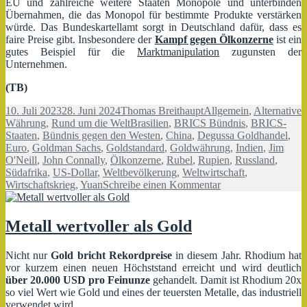
EU und zahlreiche weitere Staaten Monopole und unterbinden
Übernahmen, die das Monopol für bestimmte Produkte verstärken
würde. Das Bundeskartellamt sorgt in Deutschland dafür, dass es
faire Preise gibt. Insbesondere der
Kampf gegen Ölkonzerne
ist ein
gutes Beispiel für die
Marktmanipulation
zugunsten der
Unternehmen.
(TB)
Veröffentlicht
Autor
Kategorien
10. Juli 2023
28. Juni 2024
Thomas Breithaupt
Allgemein
,
Alternative
am
Schlagwörter
Währung
,
Rund um die Welt
Brasilien
,
BRICS Bündnis
,
BRICS-
Staaten
,
Bündnis gegen den Westen
,
China
,
Degussa Goldhandel
,
Euro
,
Goldman Sachs
,
Goldstandard
,
Goldwährung
,
Indien
,
Jim
O'Neill
,
John Connally
,
Ölkonzerne
,
Rubel
,
Rupien
,
Russland
,
Südafrika
,
US-Dollar
,
Weltbevölkerung
,
Weltwirtschaft
,
zu
Wirtschaftskrieg
,
Yuan
Schreibe einen Kommentar
Goldwährung
aus
dem
Metall wertvoller als Gold
Osten
–
Nicht nur
Gold bricht Rekordpreise
in diesem Jahr. Rhodium hat
BRICS
vor kurzem einen neuen Höchststand erreicht und wird deutlich
Bündnis
über
20.000 USD pro Feinunze
gehandelt. Damit ist Rhodium 20x
gegen
so viel Wert wie Gold und eines der teuersten Metalle, das industriell
den
verwendet wird.