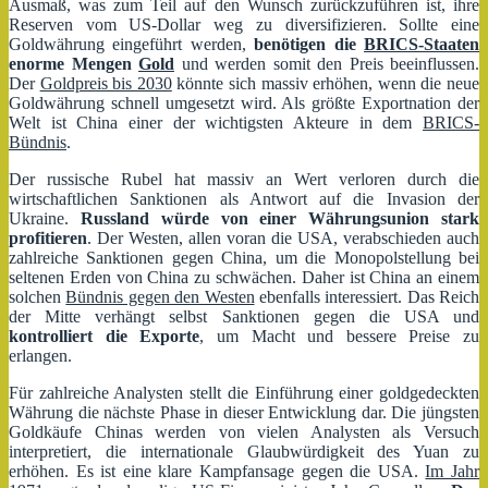
Ausmaß, was zum Teil auf den Wunsch zurückzuführen ist, ihre
Reserven vom US-Dollar weg zu diversifizieren. Sollte eine
Goldwährung eingeführt werden,
benötigen die
BRICS-Staaten
enorme Mengen
Gold
und werden somit den Preis beeinflussen.
Der
Goldpreis bis 2030
könnte sich massiv erhöhen, wenn die neue
Goldwährung schnell umgesetzt wird. Als größte Exportnation der
Welt ist China einer der wichtigsten Akteure in dem
BRICS-
Bündnis
.
Der russische Rubel hat massiv an Wert verloren durch die
wirtschaftlichen Sanktionen als Antwort auf die Invasion der
Ukraine.
Russland würde von einer Währungsunion stark
profitieren
. Der Westen, allen voran die USA, verabschieden auch
zahlreiche Sanktionen gegen China, um die Monopolstellung bei
seltenen Erden von China zu schwächen. Daher ist China an einem
solchen
Bündnis gegen den Westen
ebenfalls interessiert. Das Reich
der Mitte verhängt selbst Sanktionen gegen die USA und
kontrolliert die Exporte
, um Macht und bessere Preise zu
erlangen.
Für zahlreiche Analysten stellt die Einführung einer goldgedeckten
Währung die nächste Phase in dieser Entwicklung dar. Die jüngsten
Goldkäufe Chinas werden von vielen Analysten als Versuch
interpretiert, die internationale Glaubwürdigkeit des Yuan zu
erhöhen. Es ist eine klare Kampfansage gegen die USA.
Im Jahr