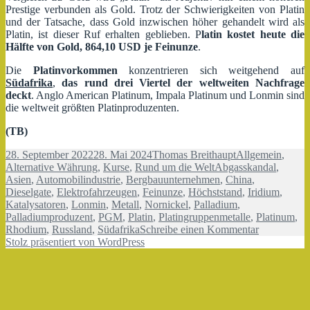
Prestige verbunden als Gold. Trotz der Schwierigkeiten von Platin
und der Tatsache, dass Gold inzwischen höher gehandelt wird als
Platin, ist dieser Ruf erhalten geblieben. P
latin kostet heute die
Hälfte von Gold,
864,10 USD je Feinunze
.
Die
Platinvorkommen
konzentrieren sich weitgehend auf
Südafrika
,
das rund drei Viertel der weltweiten Nachfrage
deckt
. Anglo American Platinum, Impala Platinum und Lonmin sind
die weltweit größten Platinproduzenten.
(TB)
Veröffentlicht
Autor
Kategorien
28. September 2022
28. Mai 2024
Thomas Breithaupt
Allgemein
,
am
Schlagwörter
Alternative Währung
,
Kurse
,
Rund um die Welt
Abgasskandal
,
Asien
,
Automobilindustrie
,
Bergbauunternehmen
,
China
,
Dieselgate
,
Elektrofahrzeugen
,
Feinunze
,
Höchststand
,
Iridium
,
Katalysatoren
,
Lonmin
,
Metall
,
Nornickel
,
Palladium
,
Palladiumproduzent
,
PGM
,
Platin
,
Platingruppenmetalle
,
Platinum
,
zu
Rhodium
,
Russland
,
Südafrika
Schreibe einen Kommentar
Metall
Stolz präsentiert von WordPress
wertvoller
als
Gold