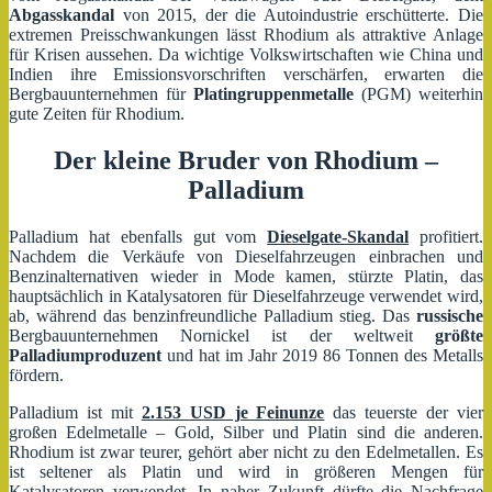
Abgasskandal
von 2015, der die Autoindustrie erschütterte. Die
extremen Preisschwankungen lässt Rhodium als attraktive Anlage
für Krisen aussehen. Da wichtige Volkswirtschaften wie China und
Indien ihre Emissionsvorschriften verschärfen, erwarten die
Bergbauunternehmen für
Platingruppenmetalle
(PGM) weiterhin
gute Zeiten für Rhodium.
Der kleine Bruder von Rhodium –
Palladium
Palladium hat ebenfalls gut vom
Dieselgate-Skandal
profitiert.
Nachdem die Verkäufe von Dieselfahrzeugen einbrachen und
Benzinalternativen wieder in Mode kamen, stürzte Platin, das
hauptsächlich in Katalysatoren für Dieselfahrzeuge verwendet wird,
ab, während das benzinfreundliche Palladium stieg. Das
russische
Bergbauunternehmen Nornickel ist der weltweit
größte
Palladiumproduzent
und hat im Jahr 2019 86 Tonnen des Metalls
fördern.
Palladium ist mit
2.153 USD je Feinunze
das teuerste der vier
großen Edelmetalle – Gold, Silber und Platin sind die anderen.
Rhodium ist zwar teurer, gehört aber nicht zu den Edelmetallen. Es
ist seltener als Platin und wird in größeren Mengen für
Katalysatoren verwendet. In naher Zukunft dürfte die Nachfrage