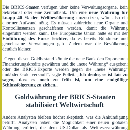
Die BRICS-Staaten verfügen über keine Verwaltungsorgane, kein
Sekretariat oder eine Zentralbank. Um ein
e neue Währung für
knapp 40 % der Weltbevölkerung
umzusetzen, wäre also ein
enormer Aufwand nötig. Es müssen zahlreiche neue Organe und
Kontrollinstanzen geschaffenen werden, damit die Währung
eingeführt werden kann. Die Europäische Union hatte es mit der
Einführung des Euros leichter
, da es bereits Bündnisse und
gemeinsame Verwaltungen gab. Zudem war die Bevölkerung
deutlich kleiner.
„Gegen diesen Goldbestand könnte die neue Bank den Exporteuren
Finanzierungskredite gewähren und die „neue Währung“ ausgeben;
oder die BRICS-Exporte werden gegen die „neue Währung“
und/oder Gold verkauft“, sagte Polleit. „
Ich denke, es ist fair zu
sagen, dass es noch zu früh ist, um eine endgültige
Schlussfolgerung zu ziehen.
„
Goldwährung der BRICS-Staaten
stabilisiert Weltwirtschaft
Andere Analysten bleiben höchst
skeptisch, was die Ankündigung
betrifft. Analysten haben die Möglichkeit einer neuen globalen
Währung erörtert, die dem US-Dollar als Weltreservewährung