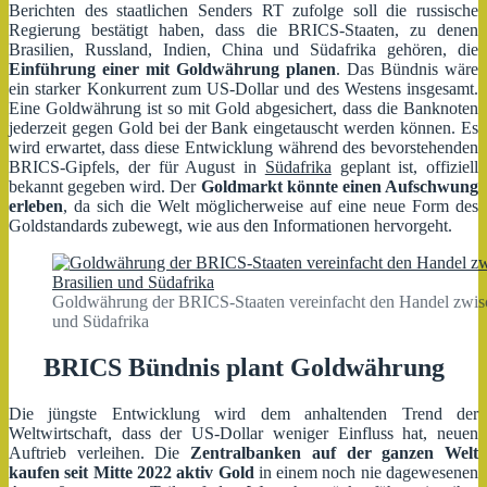
Berichten des staatlichen Senders RT zufolge soll die russische
Regierung bestätigt haben, dass die BRICS-Staaten, zu denen
Brasilien, Russland, Indien, China und Südafrika gehören, die
Einführung einer mit
Goldwährung
planen
. Das Bündnis wäre
ein starker Konkurrent zum US-Dollar und des Westens insgesamt.
Eine Goldwährung ist so mit Gold abgesichert, dass die Banknoten
jederzeit gegen Gold bei der Bank eingetauscht werden können. Es
wird erwartet, dass diese Entwicklung während des bevorstehenden
BRICS-Gipfels, der für August in
Südafrika
geplant ist, offiziell
bekannt gegeben wird. Der
Goldmarkt könnte einen Aufschwung
erleben
, da sich die Welt möglicherweise auf eine neue Form des
Goldstandards zubewegt, wie aus den Informationen hervorgeht.
Goldwährung der BRICS-Staaten vereinfacht den Handel zwisch
und Südafrika
BRICS Bündnis plant Goldwährung
Die jüngste Entwicklung wird dem anhaltenden Trend der
Weltwirtschaft, dass der US-Dollar weniger Einfluss hat, neuen
Auftrieb verleihen. Die
Zentralbanken auf der ganzen Welt
kaufen seit Mitte 2022 aktiv Gold
in einem noch nie dagewesenen