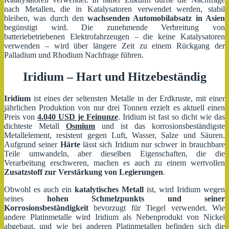
nach Metallen, die in Katalysatoren verwendet werden, stabil
bleiben, was durch den
wachsenden Automobilabsatz in Asien
begünstigt wird. Die zunehmende Verbreitung von
batteriebetriebenen Elektrofahrzeugen – die keine Katalysatoren
verwenden – wird über längere Zeit zu einem Rückgang der
Palladium und Rhodium Nachfrage führen.
Iridium – Hart und Hitzebeständig
Iridium
ist eines der seltensten Metalle in der Erdkruste, mit einer
jährlichen Produktion von nur drei Tonnen erzielt es aktuell einen
Preis von
4.040 USD je Feinunze
. Iridium ist fast so dicht wie das
dichteste Metall
Osmium
und ist das korrosionsbeständigste
Metallelement, resistent gegen Luft, Wasser, Salze und Säuren.
Aufgrund seiner
Härte
lässt sich Iridium nur schwer in brauchbare
Teile umwandeln, aber dieselben Eigenschaften, die die
Verarbeitung erschweren, machen es auch zu einem wertvollen
Zusatzstoff zur Verstärkung von Legierungen
.
Obwohl es auch ein
katalytisches Metall
ist, wird Iridium wegen
seines
hohen Schmelzpunkts und seiner
Korrosionsbeständigkeit
bevorzugt für Tiegel verwendet. Wie
andere Platinmetalle wird Iridium als Nebenprodukt von Nickel
abgebaut, und wie bei anderen Platinmetallen befinden sich die