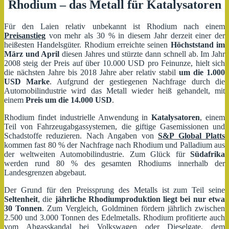
Rhodium – das Metall für Katalysatoren
Für den Laien relativ unbekannt ist Rhodium nach einem
Preisanstieg
von mehr als 30 % in diesem Jahr derzeit einer der
heißesten Handelsgüter. Rhodium erreichte seinen
Höchststand im
März und April
diesen Jahres und stürzte dann schnell ab. Im Jahr
2008 steig der Preis auf über 10.000 USD pro Feinunze, hielt sich
die nächsten Jahre bis 2018 Jahre aber relativ stabil
um die 1.000
USD Marke
. Aufgrund der gestiegenen Nachfrage durch die
Automobilindustrie wird das Metall wieder heiß gehandelt, mit
einem
Preis um die 14.000 USD
.
Rhodium findet industrielle Anwendung in
Katalysatoren
, einem
Teil von Fahrzeugabgassystemen, die giftige Gasemissionen und
Schadstoffe reduzieren. Nach Angaben von
S&P Global Platts
kommen fast 80 % der Nachfrage nach Rhodium und Palladium aus
der weltweiten Automobilindustrie. Zum Glück für
Südafrika
werden rund 80 % des gesamten Rhodiums innerhalb der
Landesgrenzen abgebaut.
Der Grund für den Preissprung des Metalls ist zum Teil seine
Seltenheit
, die
jährliche Rhodiumproduktion liegt bei nur etwa
30 Tonnen
. Zum Vergleich, Goldminen fördern jährlich zwischen
2.500 und 3.000 Tonnen des Edelmetalls. Rhodium profitierte auch
vom Abgasskandal bei Volkswagen oder Dieselgate, dem