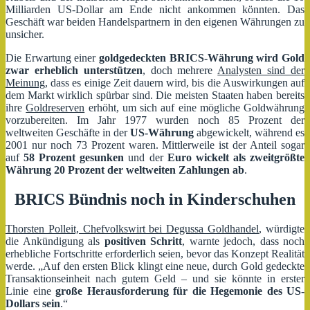
Milliarden US-Dollar am Ende nicht ankommen könnten. Das
Geschäft war beiden Handelspartnern in den eigenen Währungen zu
unsicher.
Die Erwartung einer
goldgedeckten BRICS-Währung wird Gold
zwar erheblich unterstützen
, doch mehrere
Analysten sind der
Meinung
, dass es einige Zeit dauern wird, bis die Auswirkungen auf
dem Markt wirklich spürbar sind. Die meisten Staaten haben bereits
ihre
Goldreserven
erhöht, um sich auf eine mögliche Goldwährung
vorzubereiten. Im Jahr 1977 wurden noch 85 Prozent der
weltweiten Geschäfte in der
US-Währung
abgewickelt, während es
2001 nur noch 73 Prozent waren. Mittlerweile ist der Anteil sogar
auf
58 Prozent gesunken
und der
Euro wickelt als
zweitgrößte
Währung
20 Prozent der weltweiten Zahlungen
ab
.
BRICS Bündnis noch in Kinderschuhen
Thorsten Polleit, Chefvolkswirt bei Degussa Goldhandel
, würdigte
die Ankündigung als
positiven Schritt
, warnte jedoch, dass noch
erhebliche Fortschritte erforderlich seien, bevor das Konzept Realität
werde. „Auf den ersten Blick klingt eine neue, durch Gold gedeckte
Transaktionseinheit nach gutem Geld – und sie könnte in erster
Linie eine
große Herausforderung für die Hegemonie des US-
Dollars sein
.“