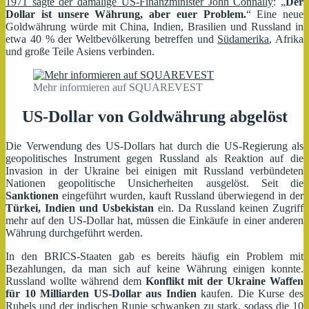
1971 sagte der damalige US-Finanzminister John Connally
: „
Der
Dollar ist unsere Währung, aber euer Problem.
“ Eine neue
Goldwährung würde mit China, Indien, Brasilien und Russland in
etwa 40 % der Weltbevölkerung betreffen und
Südamerika
, Afrika
und große Teile Asiens verbinden.
Mehr informieren auf SQUAREVEST
US-Dollar von Goldwährung abgelöst
Die Verwendung des US-Dollars hat durch die US-Regierung als
geopolitisches Instrument gegen Russland als Reaktion auf die
Invasion in der Ukraine bei einigen mit Russland verbündeten
Nationen geopolitische Unsicherheiten ausgelöst. Seit die
Sanktionen
eingeführt wurden, kauft Russland überwiegend in der
Türkei, Indien und Usbekistan
ein. Da Russland keinen Zugriff
mehr auf den US-Dollar hat, müssen die Einkäufe in einer anderen
Währung durchgeführt werden.
In den BRICS-Staaten gab es bereits häufig ein Problem mit
Bezahlungen, da man sich auf keine Währung einigen konnte.
Russland wollte während dem
Konflikt mit der Ukraine Waffen
für 10 Milliarden US-Dollar aus Indien
kaufen. Die Kurse des
Rubels und der indischen Rupie schwanken zu stark, sodass die 10