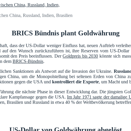
en China, Russland, Indien, Brasilien
BRICS Bündnis plant Goldwährung
aft, dass der US-Dollar weniger Einfluss hat, neuen Auftrieb verleih
uf den Wunsch zurückzuführen ist, ihre Reserven vom US-Dollar we
omit den Preis beeinflussen. Der
Goldpreis bis 2030
könnte sich mass
 in dem
BRICS-Bündnis
.
tlichen Sanktionen als Antwort auf die Invasion der Ukraine.
Russland
egen China, um die Monopolstellung bei seltenen Erden von China 
Sanktionen gegen die USA und
kontrolliert die Exporte
, um Macht und b
Währung die nächste Phase in dieser Entwicklung dar. Die jüngsten Gol
ne klare Kampfansage gegen die USA.
Im Jahr 1971 sagte der damalige 
en, Brasilien und Russland in etwa 40 % der Weltbevölkerung betreff
US-Dollar von Goldwährung abgelöst