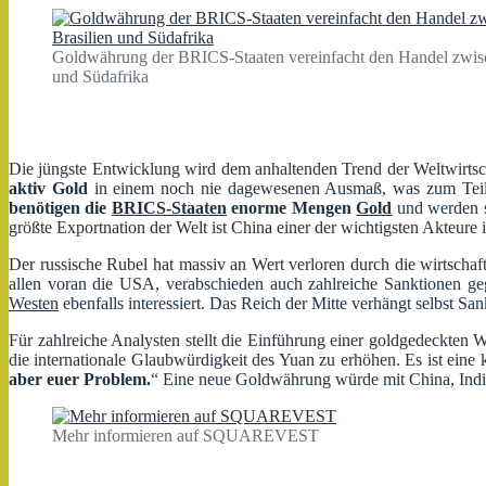
Goldwährung der BRICS-Staaten vereinfacht den Handel zwisch
und Südafrika
Die jüngste Entwicklung wird dem anhaltenden Trend der Weltwirtsch
aktiv Gold
in einem noch nie dagewesenen Ausmaß, was zum Teil a
benötigen die
BRICS-Staaten
enorme Mengen
Gold
und werden s
größte Exportnation der Welt ist China einer der wichtigsten Akteure
Der russische Rubel hat massiv an Wert verloren durch die wirtschaf
allen voran die USA, verabschieden auch zahlreiche Sanktionen g
Westen
ebenfalls interessiert. Das Reich der Mitte verhängt selbst 
Für zahlreiche Analysten stellt die Einführung einer goldgedeckten 
die internationale Glaubwürdigkeit des Yuan zu erhöhen. Es ist ei
aber euer Problem.
“ Eine neue Goldwährung würde mit China, Indi
Mehr informieren auf SQUAREVEST