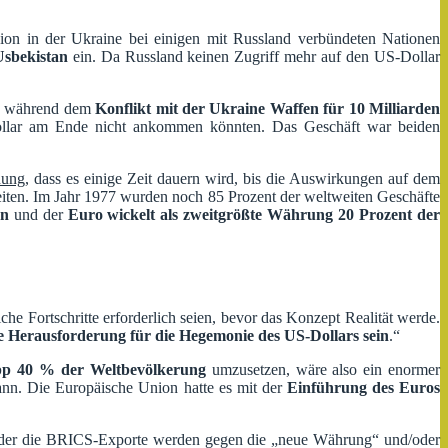
ion in der Ukraine bei einigen mit Russland verbündeten Nationen
Usbekistan
ein. Da Russland keinen Zugriff mehr auf den US-Dollar
lte während dem
Konflikt mit der Ukraine Waffen für 10 Milliarden
ollar am Ende nicht ankommen könnten. Das Geschäft war beiden
nung
, dass es einige Zeit dauern wird, bis die Auswirkungen auf dem
iten. Im Jahr 1977 wurden noch 85 Prozent der weltweiten Geschäfte
en
und der
Euro wickelt als
zweitgrößte
Währung
20 Prozent der
che Fortschritte erforderlich seien, bevor das Konzept Realität werde.
e Herausforderung für die Hegemonie des US-Dollars sein
.“
pp 40 % der Weltbevölkerung
umzusetzen, wäre also ein enormer
nn. Die Europäische Union hatte es mit der
Einführung des Euros
oder die BRICS-Exporte werden gegen die „neue Währung“ und/oder