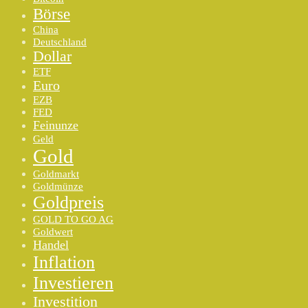
Börse
China
Deutschland
Dollar
ETF
Euro
EZB
FED
Feinunze
Geld
Gold
Goldmarkt
Goldmünze
Goldpreis
GOLD TO GO AG
Goldwert
Handel
Inflation
Investieren
Investition