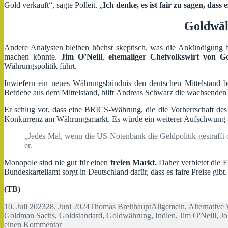
Gold verkauft“, sagte Polleit. „
Ich denke, es ist fair zu sagen, dass
Goldwäh
Andere Analysten bleiben höchst
skeptisch, was die Ankündigung b
machen könnte.
Jim O’Neill
,
ehemaliger Chefvolkswirt von 
Währungspolitik führt.
Inwiefern ein neues Währungsbündnis den deutschen Mittelstand b
Betriebe aus dem Mittelstand, hilft
Andreas Schwarz
die wachsenden R
Er schlug vor, dass eine BRICS-Währung, die die Vorherrschaft des U
Konkurrenz am Währungsmarkt. Es würde ein weiterer Aufschwung 
„Jedes Mal, wenn die US-Notenbank die Geldpolitik gestrafft 
er.
Monopole sind nie gut für einen
freien Markt.
Daher verbietet die 
Bundeskartellamt sorgt in Deutschland dafür, dass es faire Preise gibt
(TB)
Veröffentlicht
Autor
Kategorien
10. Juli 2023
28. Juni 2024
Thomas Breithaupt
Allgemein
,
Alternative
am
Goldman Sachs
,
Goldstandard
,
Goldwährung
,
Indien
,
Jim O'Neill
,
Jo
zu
einen Kommentar