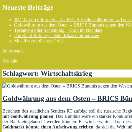
Neueste Beiträge
JDC Group informiert – AUREUS Edelmetallkonferenz-Tour 
Goldwährung aus dem Osten – BRICS Bündnis gegen den We
Testament oder Schenkung – Gold im Nachlass
Die Rand Refinery – Südafrikas Goldmünzen
Metall wertvoller als Gold
Impressum
Kontakt
Schlagwort:
Wirtschaftskrieg
Goldwährung aus dem Osten – BRICS Bün
Berichten des staatlichen Senders RT zufolge soll die russische Reg
mit
Goldwährung
planen
. Das Bündnis wäre ein starker Konkurre
der Bank eingetauscht werden können. Es wird erwartet, dass die
Goldmarkt könnte einen Aufschwung erleben
, da sich die Welt 