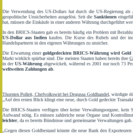
Die Verwendung des US-Dollars hat durch die US-Regierung als ge
geopolitische Unsicherheiten ausgelöst. Seit die
Sanktionen
eingefüh
hat, müssen die Einkäufe in einer anderen Währung durchgeführt wer
In den BRICS-Staaten gab es bereits häufig ein Problem mit Bezah
US-Dollar aus Indien
kaufen. Die Kurse des Rubels und der ind
Handelspartnern in den eigenen Währungen zu unsicher.
Die Erwartung einer
goldgedeckten BRICS-Währung wird Gold z
Markt wirklich spürbar sind. Die meisten Staaten haben bereits ihre
G
in der
US-Währung
abgewickelt, während es 2001 nur noch 73 Proz
weltweiten Zahlungen
ab
.
Thorsten Polleit, Chefvolkswirt bei Degussa Goldhandel
, würdigte 
„Auf den ersten Blick klingt eine neue, durch Gold gedeckte Transakt
Die BRICS-Staaten verfügen über keine Verwaltungsorgane, kein Se
Aufwand nötig. Es müssen zahlreiche neue Organe und Kontrollinst
leichter
, da es bereits Bündnisse und gemeinsame Verwaltungen gab.
„Gegen diesen Goldbestand könnte die neue Bank den Exporteuren