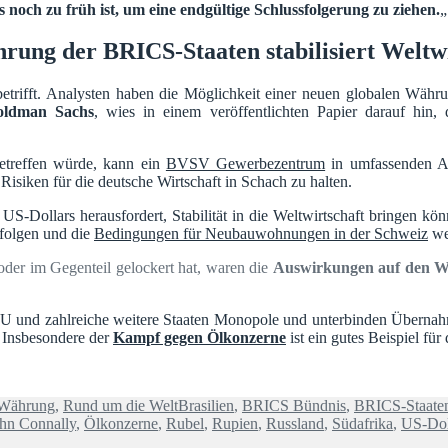
 es noch zu früh ist, um eine endgültige Schlussfolgerung zu ziehen.
„
rung der BRICS-Staaten stabilisiert Weltwi
etrifft. Analysten haben die Möglichkeit einer neuen globalen Währ
Goldman Sachs
, wies in einem veröffentlichten Papier darauf hin,
etreffen würde, kann ein
BVSV Gewerbezentrum
in umfassenden An
isiken für die deutsche Wirtschaft in Schach zu halten.
S-Dollars herausfordert, Stabilität in die Weltwirtschaft bringen kön
folgen und die
Bedingungen für Neubauwohnungen in der Schweiz
we
oder im Gegenteil gelockert hat, waren die
Auswirkungen auf den We
EU und zahlreiche weitere Staaten Monopole und unterbinden Übernah
. Insbesondere der
Kampf gegen Ölkonzerne
ist ein gutes Beispiel für
Schlagwörter
 Währung
,
Rund um die Welt
Brasilien
,
BRICS Bündnis
,
BRICS-Staate
hn Connally
,
Ölkonzerne
,
Rubel
,
Rupien
,
Russland
,
Südafrika
,
US-Dol