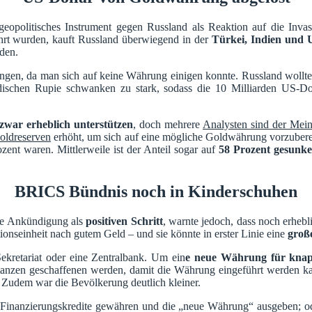
opolitisches Instrument gegen Russland als Reaktion auf die Invas
rt wurden, kauft Russland überwiegend in der
Türkei, Indien und 
den.
lungen, da man sich auf keine Währung einigen konnte. Russland wol
ischen Rupie schwanken zu stark, sodass die 10 Milliarden US-D
war erheblich unterstützen
, doch mehrere
Analysten sind der Mei
oldreserven
erhöht, um sich auf eine mögliche Goldwährung vorzubere
ent waren. Mittlerweile ist der Anteil sogar auf
58 Prozent gesunk
BRICS Bündnis noch in Kinderschuhen
die Ankündigung als
positiven Schritt
, warnte jedoch, dass noch erhebli
ionseinheit nach gutem Geld – und sie könnte in erster Linie eine
groß
kretariat oder eine Zentralbank. Um ein
e neue Währung für kna
anzen geschaffenen werden, damit die Währung eingeführt werden ka
 Zudem war die Bevölkerung deutlich kleiner.
 Finanzierungskredite gewähren und die „neue Währung“ ausgeben; 