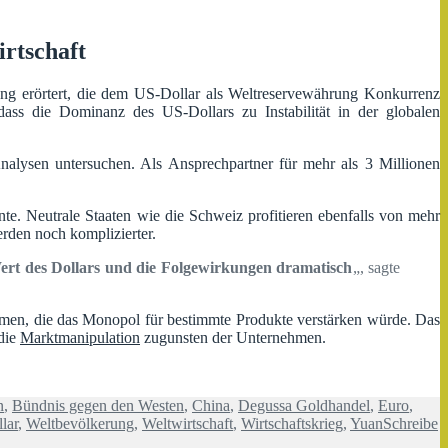
rtschaft
ung erörtert, die dem US-Dollar als Weltreservewährung Konkurrenz
 dass die Dominanz des US-Dollars zu Instabilität in der globalen
alysen untersuchen. Als Ansprechpartner für mehr als 3 Millionen
nte. Neutrale Staaten wie die Schweiz profitieren ebenfalls von mehr
rden noch komplizierter.
rt des Dollars und die Folgewirkungen dramatisch
„, sagte
men, die das Monopol für bestimmte Produkte verstärken würde. Das
 die
Marktmanipulation
zugunsten der Unternehmen.
n
,
Bündnis gegen den Westen
,
China
,
Degussa Goldhandel
,
Euro
,
lar
,
Weltbevölkerung
,
Weltwirtschaft
,
Wirtschaftskrieg
,
Yuan
Schreibe