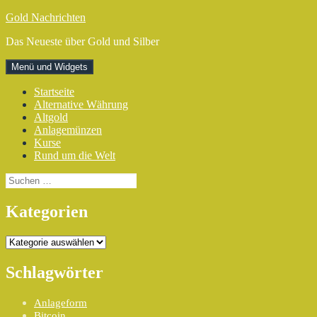
Zum
Gold Nachrichten
Inhalt
Das Neueste über Gold und Silber
springen
Menü und Widgets
Startseite
Alternative Währung
Altgold
Anlagemünzen
Kurse
Rund um die Welt
Suchen
nach:
Kategorien
Kategorien
Schlagwörter
Anlageform
Bitcoin