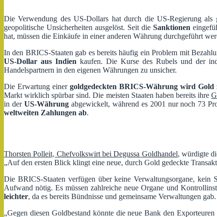
Die Verwendung des US-Dollars hat durch die US-Regierung als ge
geopolitische Unsicherheiten ausgelöst. Seit die
Sanktionen
eingefüh
hat, müssen die Einkäufe in einer anderen Währung durchgeführt wer
In den BRICS-Staaten gab es bereits häufig ein Problem mit Bezah
US-Dollar aus Indien
kaufen. Die Kurse des Rubels und der ind
Handelspartnern in den eigenen Währungen zu unsicher.
Die Erwartung einer
goldgedeckten BRICS-Währung wird Gold z
Markt wirklich spürbar sind. Die meisten Staaten haben bereits ihre
G
in der
US-Währung
abgewickelt, während es 2001 nur noch 73 Proz
weltweiten Zahlungen
ab
.
Thorsten Polleit, Chefvolkswirt bei Degussa Goldhandel
, würdigte 
„Auf den ersten Blick klingt eine neue, durch Gold gedeckte Transakt
Die BRICS-Staaten verfügen über keine Verwaltungsorgane, kein Se
Aufwand nötig. Es müssen zahlreiche neue Organe und Kontrollinst
leichter
, da es bereits Bündnisse und gemeinsame Verwaltungen gab.
„Gegen diesen Goldbestand könnte die neue Bank den Exporteuren