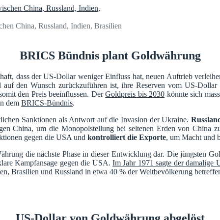
en China, Russland, Indien, Brasilien
BRICS Bündnis plant Goldwährung
aft, dass der US-Dollar weniger Einfluss hat, neuen Auftrieb verleih
uf den Wunsch zurückzuführen ist, ihre Reserven vom US-Dollar we
omit den Preis beeinflussen. Der
Goldpreis bis 2030
könnte sich mass
 in dem
BRICS-Bündnis
.
tlichen Sanktionen als Antwort auf die Invasion der Ukraine.
Russland
egen China, um die Monopolstellung bei seltenen Erden von China 
Sanktionen gegen die USA und
kontrolliert die Exporte
, um Macht und b
Währung die nächste Phase in dieser Entwicklung dar. Die jüngsten Gol
ne klare Kampfansage gegen die USA.
Im Jahr 1971 sagte der damalige 
en, Brasilien und Russland in etwa 40 % der Weltbevölkerung betreff
US-Dollar von Goldwährung abgelöst