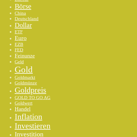
Börse
China
Deutschland
Dollar
ETF
Euro
EZB
FED
Feinunze
Geld
Gold
Goldmarkt
Goldmünze
Goldpreis
GOLD TO GO AG
Goldwert
Handel
Inflation
Investieren
Investition