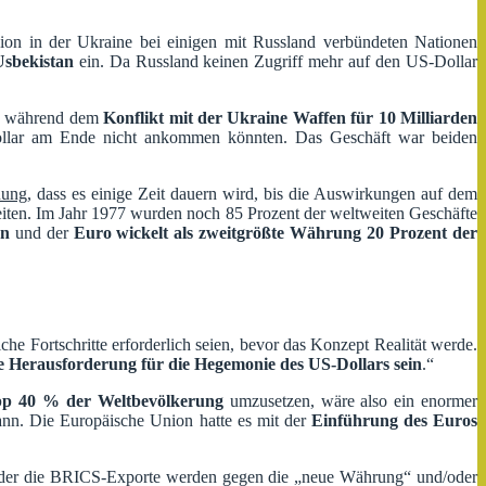
ion in der Ukraine bei einigen mit Russland verbündeten Nationen
Usbekistan
ein. Da Russland keinen Zugriff mehr auf den US-Dollar
lte während dem
Konflikt mit der Ukraine Waffen für 10 Milliarden
ollar am Ende nicht ankommen könnten. Das Geschäft war beiden
nung
, dass es einige Zeit dauern wird, bis die Auswirkungen auf dem
iten. Im Jahr 1977 wurden noch 85 Prozent der weltweiten Geschäfte
en
und der
Euro wickelt als
zweitgrößte
Währung
20 Prozent der
che Fortschritte erforderlich seien, bevor das Konzept Realität werde.
e Herausforderung für die Hegemonie des US-Dollars sein
.“
pp 40 % der Weltbevölkerung
umzusetzen, wäre also ein enormer
nn. Die Europäische Union hatte es mit der
Einführung des Euros
oder die BRICS-Exporte werden gegen die „neue Währung“ und/oder