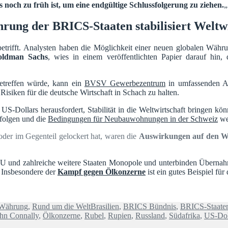
 es noch zu früh ist, um eine endgültige Schlussfolgerung zu ziehen.
„
rung der BRICS-Staaten stabilisiert Weltwi
etrifft. Analysten haben die Möglichkeit einer neuen globalen Währ
Goldman Sachs
, wies in einem veröffentlichten Papier darauf hin,
etreffen würde, kann ein
BVSV Gewerbezentrum
in umfassenden An
isiken für die deutsche Wirtschaft in Schach zu halten.
S-Dollars herausfordert, Stabilität in die Weltwirtschaft bringen kön
folgen und die
Bedingungen für Neubauwohnungen in der Schweiz
we
oder im Gegenteil gelockert hat, waren die
Auswirkungen auf den We
EU und zahlreiche weitere Staaten Monopole und unterbinden Übernah
. Insbesondere der
Kampf gegen Ölkonzerne
ist ein gutes Beispiel für
Schlagwörter
 Währung
,
Rund um die Welt
Brasilien
,
BRICS Bündnis
,
BRICS-Staate
hn Connally
,
Ölkonzerne
,
Rubel
,
Rupien
,
Russland
,
Südafrika
,
US-Dol