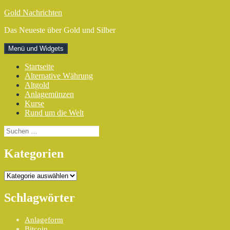
Zum
Gold Nachrichten
Inhalt
Das Neueste über Gold und Silber
springen
Menü und Widgets
Startseite
Alternative Währung
Altgold
Anlagemünzen
Kurse
Rund um die Welt
Suchen
nach:
Kategorien
Kategorien
Schlagwörter
Anlageform
Bitcoin