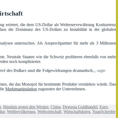
rtschaft
ung erörtert, die dem US-Dollar als Weltreservewährung Konkurrenz
 dass die Dominanz des US-Dollars zu Instabilität in der globalen
alysen untersuchen. Als Ansprechpartner für mehr als 3 Millionen
nte. Neutrale Staaten wie die Schweiz profitieren ebenfalls von mehr
rden noch komplizierter.
rt des Dollars und die Folgewirkungen dramatisch
„, sagte
men, die das Monopol für bestimmte Produkte verstärken würde. Das
 die
Marktmanipulation
zugunsten der Unternehmen.
n
,
Bündnis gegen den Westen
,
China
,
Degussa Goldhandel
,
Euro
,
lar
,
Weltbevölkerung
,
Weltwirtschaft
,
Wirtschaftskrieg
,
Yuan
Schreibe