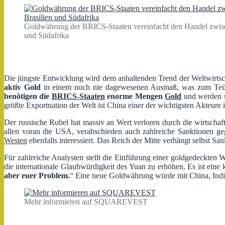
Goldwährung der BRICS-Staaten vereinfacht den Handel zwisch
und Südafrika
Die jüngste Entwicklung wird dem anhaltenden Trend der Weltwirtsch
aktiv Gold
in einem noch nie dagewesenen Ausmaß, was zum Teil a
benötigen die
BRICS-Staaten
enorme Mengen
Gold
und werden s
größte Exportnation der Welt ist China einer der wichtigsten Akteure
Der russische Rubel hat massiv an Wert verloren durch die wirtschaf
allen voran die USA, verabschieden auch zahlreiche Sanktionen g
Westen
ebenfalls interessiert. Das Reich der Mitte verhängt selbst 
Für zahlreiche Analysten stellt die Einführung einer goldgedeckten 
die internationale Glaubwürdigkeit des Yuan zu erhöhen. Es ist ei
aber euer Problem.
“ Eine neue Goldwährung würde mit China, Indi
Mehr informieren auf SQUAREVEST