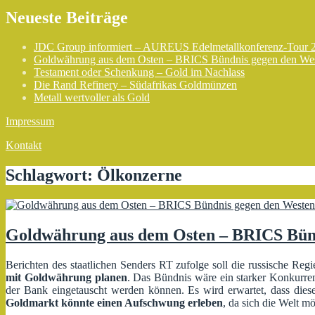
Neueste Beiträge
JDC Group informiert – AUREUS Edelmetallkonferenz-Tour 
Goldwährung aus dem Osten – BRICS Bündnis gegen den We
Testament oder Schenkung – Gold im Nachlass
Die Rand Refinery – Südafrikas Goldmünzen
Metall wertvoller als Gold
Impressum
Kontakt
Schlagwort:
Ölkonzerne
Goldwährung aus dem Osten – BRICS Bün
Berichten des staatlichen Senders RT zufolge soll die russische Reg
mit
Goldwährung
planen
. Das Bündnis wäre ein starker Konkurre
der Bank eingetauscht werden können. Es wird erwartet, dass die
Goldmarkt könnte einen Aufschwung erleben
, da sich die Welt 