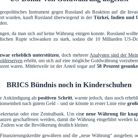
opolitisches Instrument gegen Russland als Reaktion auf die Invas
rt wurden, kauft Russland überwiegend in der
Türkei, Indien und 
den.
lungen, da man sich auf keine Währung einigen konnte. Russland wol
ischen Rupie schwanken zu stark, sodass die 10 Milliarden US-D
war erheblich unterstützen
, doch mehrere
Analysten sind der Mei
oldreserven
erhöht, um sich auf eine mögliche Goldwährung vorzubere
ent waren. Mittlerweile ist der Anteil sogar auf
58 Prozent gesunk
BRICS Bündnis noch in Kinderschuhen
die Ankündigung als
positiven Schritt
, warnte jedoch, dass noch erhebli
ionseinheit nach gutem Geld – und sie könnte in erster Linie eine
groß
kretariat oder eine Zentralbank. Um ein
e neue Währung für kna
anzen geschaffenen werden, damit die Währung eingeführt werden ka
 Zudem war die Bevölkerung deutlich kleiner.
 Finanzierungskredite gewähren und die „neue Währung“ ausgeben; 