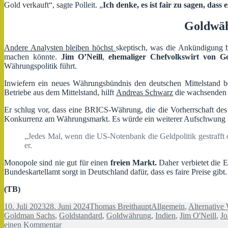
Gold verkauft“, sagte Polleit. „
Ich denke, es ist fair zu sagen, dass
Goldwäh
Andere Analysten bleiben höchst
skeptisch, was die Ankündigung b
machen könnte.
Jim O’Neill
,
ehemaliger Chefvolkswirt von 
Währungspolitik führt.
Inwiefern ein neues Währungsbündnis den deutschen Mittelstand b
Betriebe aus dem Mittelstand, hilft
Andreas Schwarz
die wachsenden R
Er schlug vor, dass eine BRICS-Währung, die die Vorherrschaft des U
Konkurrenz am Währungsmarkt. Es würde ein weiterer Aufschwung 
„Jedes Mal, wenn die US-Notenbank die Geldpolitik gestrafft 
er.
Monopole sind nie gut für einen
freien Markt.
Daher verbietet die 
Bundeskartellamt sorgt in Deutschland dafür, dass es faire Preise gibt
(TB)
Veröffentlicht
Autor
Kategorien
10. Juli 2023
28. Juni 2024
Thomas Breithaupt
Allgemein
,
Alternative
am
Goldman Sachs
,
Goldstandard
,
Goldwährung
,
Indien
,
Jim O'Neill
,
Jo
zu
einen Kommentar