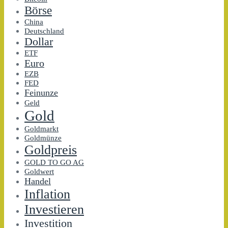
Börse
China
Deutschland
Dollar
ETF
Euro
EZB
FED
Feinunze
Geld
Gold
Goldmarkt
Goldmünze
Goldpreis
GOLD TO GO AG
Goldwert
Handel
Inflation
Investieren
Investition