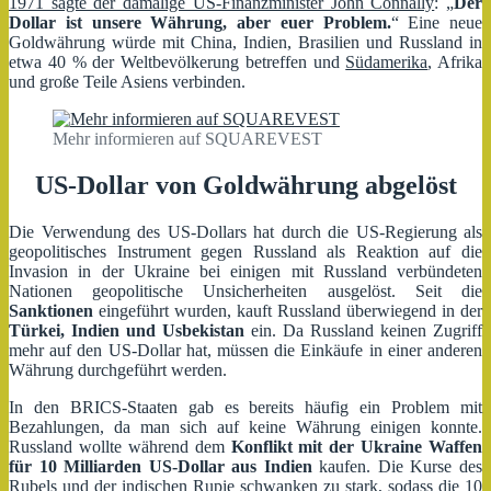
1971 sagte der damalige US-Finanzminister John Connally
: „
Der
Dollar ist unsere Währung, aber euer Problem.
“ Eine neue
Goldwährung würde mit China, Indien, Brasilien und Russland in
etwa 40 % der Weltbevölkerung betreffen und
Südamerika
, Afrika
und große Teile Asiens verbinden.
Mehr informieren auf SQUAREVEST
US-Dollar von Goldwährung abgelöst
Die Verwendung des US-Dollars hat durch die US-Regierung als
geopolitisches Instrument gegen Russland als Reaktion auf die
Invasion in der Ukraine bei einigen mit Russland verbündeten
Nationen geopolitische Unsicherheiten ausgelöst. Seit die
Sanktionen
eingeführt wurden, kauft Russland überwiegend in der
Türkei, Indien und Usbekistan
ein. Da Russland keinen Zugriff
mehr auf den US-Dollar hat, müssen die Einkäufe in einer anderen
Währung durchgeführt werden.
In den BRICS-Staaten gab es bereits häufig ein Problem mit
Bezahlungen, da man sich auf keine Währung einigen konnte.
Russland wollte während dem
Konflikt mit der Ukraine Waffen
für 10 Milliarden US-Dollar aus Indien
kaufen. Die Kurse des
Rubels und der indischen Rupie schwanken zu stark, sodass die 10