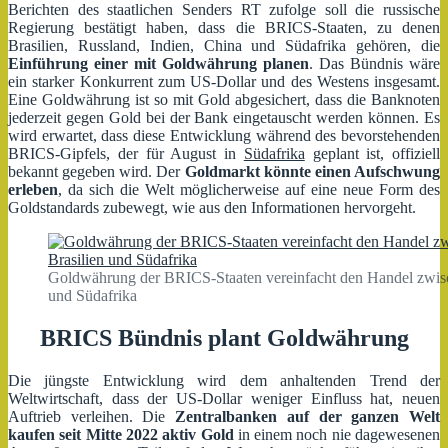
Berichten des staatlichen Senders RT zufolge soll die russische
Regierung bestätigt haben, dass die BRICS-Staaten, zu denen
Brasilien, Russland, Indien, China und Südafrika gehören, die
Einführung einer mit
Goldwährung
planen
. Das Bündnis wäre
ein starker Konkurrent zum US-Dollar und des Westens insgesamt.
Eine Goldwährung ist so mit Gold abgesichert, dass die Banknoten
jederzeit gegen Gold bei der Bank eingetauscht werden können. Es
wird erwartet, dass diese Entwicklung während des bevorstehenden
BRICS-Gipfels, der für August in
Südafrika
geplant ist, offiziell
bekannt gegeben wird. Der
Goldmarkt könnte einen Aufschwung
erleben
, da sich die Welt möglicherweise auf eine neue Form des
Goldstandards zubewegt, wie aus den Informationen hervorgeht.
Goldwährung der BRICS-Staaten vereinfacht den Handel zwisch
und Südafrika
BRICS Bündnis plant Goldwährung
Die jüngste Entwicklung wird dem anhaltenden Trend der
Weltwirtschaft, dass der US-Dollar weniger Einfluss hat, neuen
Auftrieb verleihen. Die
Zentralbanken auf der ganzen Welt
kaufen seit Mitte 2022 aktiv Gold
in einem noch nie dagewesenen