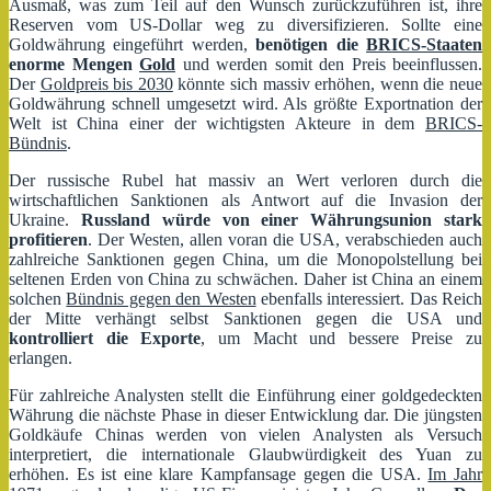
Ausmaß, was zum Teil auf den Wunsch zurückzuführen ist, ihre
Reserven vom US-Dollar weg zu diversifizieren. Sollte eine
Goldwährung eingeführt werden,
benötigen die
BRICS-Staaten
enorme Mengen
Gold
und werden somit den Preis beeinflussen.
Der
Goldpreis bis 2030
könnte sich massiv erhöhen, wenn die neue
Goldwährung schnell umgesetzt wird. Als größte Exportnation der
Welt ist China einer der wichtigsten Akteure in dem
BRICS-
Bündnis
.
Der russische Rubel hat massiv an Wert verloren durch die
wirtschaftlichen Sanktionen als Antwort auf die Invasion der
Ukraine.
Russland würde von einer Währungsunion stark
profitieren
. Der Westen, allen voran die USA, verabschieden auch
zahlreiche Sanktionen gegen China, um die Monopolstellung bei
seltenen Erden von China zu schwächen. Daher ist China an einem
solchen
Bündnis gegen den Westen
ebenfalls interessiert. Das Reich
der Mitte verhängt selbst Sanktionen gegen die USA und
kontrolliert die Exporte
, um Macht und bessere Preise zu
erlangen.
Für zahlreiche Analysten stellt die Einführung einer goldgedeckten
Währung die nächste Phase in dieser Entwicklung dar. Die jüngsten
Goldkäufe Chinas werden von vielen Analysten als Versuch
interpretiert, die internationale Glaubwürdigkeit des Yuan zu
erhöhen. Es ist eine klare Kampfansage gegen die USA.
Im Jahr