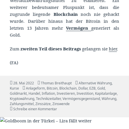
Wertaufbewahrungsmittel zu etablieren. Ein
weiterer bedeutsamer Pluspunkt ist, dass die
zugrunde liegende
Blockchain
noch nie gehackt
wurde. Darüber hinaus hat der Bitcoin in den
letzten 13 Jahren mehr
Vermögen
generiert als
Gold.
Zum
zweiten Teil dieses Beitrags
gelangen sie
hier
.
(FA)
Veröffentlicht
Autor
Kategorien
28. Mai 2022
Thomas Breithaupt
Alternative Währung
,
am
Schlagwörter
Kurse
Anlageform
,
Bitcoin
,
Blockchain
,
Dollar
,
EZB
,
Gold
,
Goldmarkt
,
Handel
,
Inflation
,
Investieren
,
Investition
,
Kapitalanlage
,
Kryptowährung
,
Technikzeitalter
,
Vermögensgegenstand
,
Währung
,
Zahlungsmittel
,
Zinssätze
,
Zinswende
zu Bitcoin vs. Gold – Teil 1
Schreibe einen Kommentar