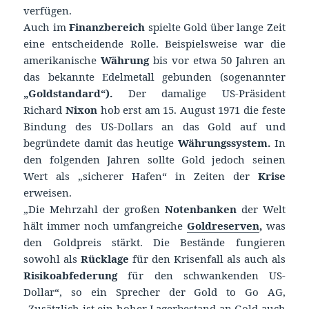
verfügen.
Auch im
Finanzbereich
spielte Gold über lange Zeit
eine entscheidende Rolle. Beispielsweise war die
amerikanische
Währung
bis vor etwa 50 Jahren an
das bekannte Edelmetall gebunden (sogenannter
„Goldstandard“).
Der damalige US-Präsident
Richard
Nixon
hob erst am 15. August 1971 die feste
Bindung des US-Dollars an das Gold auf und
begründete damit das heutige
Währungssystem.
In
den folgenden Jahren sollte Gold jedoch seinen
Wert als „sicherer Hafen“ in Zeiten der
Krise
erweisen.
„Die Mehrzahl der großen
Notenbanken
der Welt
hält immer noch umfangreiche
Goldreserven
,
was
den Goldpreis stärkt. Die Bestände fungieren
sowohl als
Rücklage
für den Krisenfall als auch als
Risikoabfederung
für den schwankenden US-
Dollar“, so ein Sprecher der Gold to Go AG,
„Zusätzlich ist ein hoher Lagerbestand an Gold auch