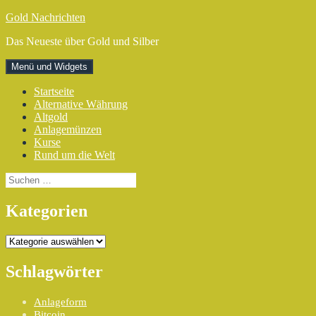
Zum
Gold Nachrichten
Inhalt
Das Neueste über Gold und Silber
springen
Menü und Widgets
Startseite
Alternative Währung
Altgold
Anlagemünzen
Kurse
Rund um die Welt
Suchen
nach:
Kategorien
Kategorien
Schlagwörter
Anlageform
Bitcoin