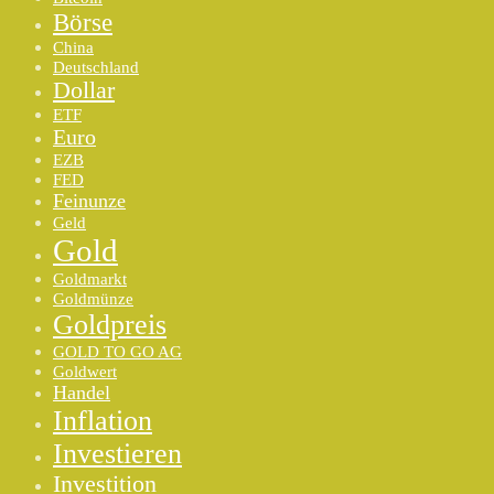
Börse
China
Deutschland
Dollar
ETF
Euro
EZB
FED
Feinunze
Geld
Gold
Goldmarkt
Goldmünze
Goldpreis
GOLD TO GO AG
Goldwert
Handel
Inflation
Investieren
Investition