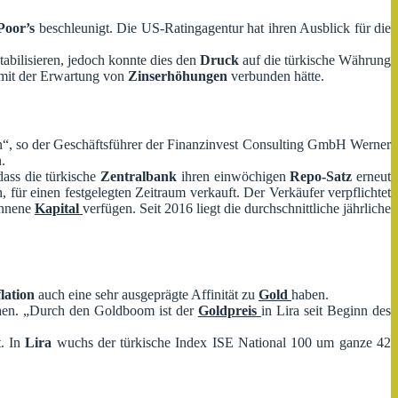
Poor’s
beschleunigt. Die US-Ratingagentur hat ihren Ausblick für die
abilisieren, jedoch konnte dies den
Druck
auf die türkische Währung
it der Erwartung von
Zinserhöhungen
verbunden hätte.
, so der Geschäftsführer der Finanzinvest Consulting GmbH Werner
.
ass die türkische
Zentralbank
ihren einwöchigen
Repo-Satz
erneut
 für einen festgelegten Zeitraum verkauft. Der Verkäufer verpflichtet
onnene
Kapital
verfügen. Seit 2016 liegt die durchschnittliche jährliche
flation
auch eine sehr ausgeprägte Affinität zu
Gold
haben.
chen. „Durch den Goldboom ist der
Goldpreis
in Lira seit Beginn des
. In
Lira
wuchs der türkische Index ISE National 100 um ganze 42