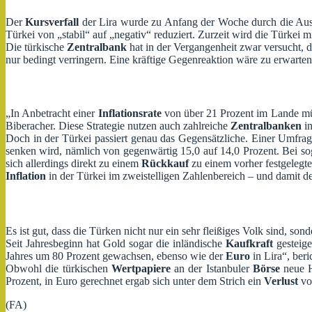
Der
Kursverfall
der Lira wurde zu Anfang der Woche durch die Auss
Türkei von „stabil“ auf „negativ“ reduziert. Zurzeit wird die Türkei mi
Die türkische
Zentralbank
hat in der Vergangenheit zwar versucht, 
nur bedingt verringern. Eine kräftige Gegenreaktion wäre zu erwart
„In Anbetracht einer
Inflationsrate
von über 21 Prozent im Lande müs
Biberacher. Diese Strategie nutzen auch zahlreiche
Zentralbanken
in
Doch in der Türkei passiert genau das Gegensätzliche. Einer Umfra
senken wird, nämlich von gegenwärtig 15,0 auf 14,0 Prozent. Bei s
sich allerdings direkt zu einem
Rückkauf
zu einem vorher festgelegt
Inflation
in der Türkei im zweistelligen Zahlenbereich – und damit de
Es ist gut, dass die Türken nicht nur ein sehr fleißiges Volk sind, son
Seit Jahresbeginn hat Gold sogar die inländische
Kaufkraft
gesteige
Jahres um 80 Prozent gewachsen, ebenso wie der
Euro
in Lira“, beri
Obwohl die türkischen
Wertpapiere
an der Istanbuler
Börse
neue H
Prozent, in Euro gerechnet ergab sich unter dem Strich ein
Verlust
vo
(FA)