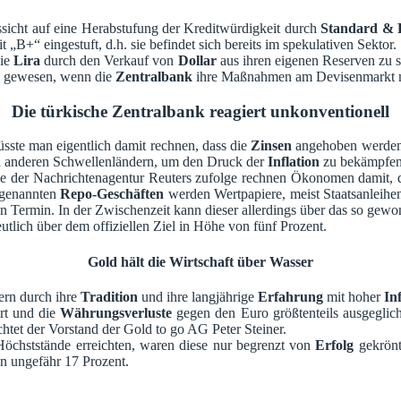
icht auf eine Herabstufung der Kreditwürdigkeit durch
Standard & 
t „B+“ eingestuft, d.h. sie befindet sich bereits im spekulativen Sektor.
die
Lira
durch den Verkauf von
Dollar
aus ihren eigenen Reserven zu st
en gewesen, wenn die
Zentralbank
ihre Maßnahmen am Devisenmarkt m
Die türkische Zentralbank reagiert unkonventionell
ste man eigentlich damit rechnen, dass die
Zinsen
angehoben werden“
 anderen Schwellenländern, um den Druck der
Inflation
zu bekämpfen
ge der Nachrichtenagentur Reuters zufolge rechnen Ökonomen damit, d
ogenannten
Repo-Geschäften
werden Wertpapiere, meist Staatsanleihen,
en Termin. In der Zwischenzeit kann dieser allerdings über das so gew
utlich über dem offiziellen Ziel in Höhe von fünf Prozent.
Gold hält die Wirtschaft über Wasser
dern durch ihre
Tradition
und ihre langjährige
Erfahrung
mit hoher
In
rt und die
Währungsverluste
gegen den Euro größtenteils ausgegli
chtet der Vorstand der Gold to go AG Peter Steiner.
öchststände erreichten, waren diese nur begrenzt von
Erfolg
gekrönt
n ungefähr 17 Prozent.