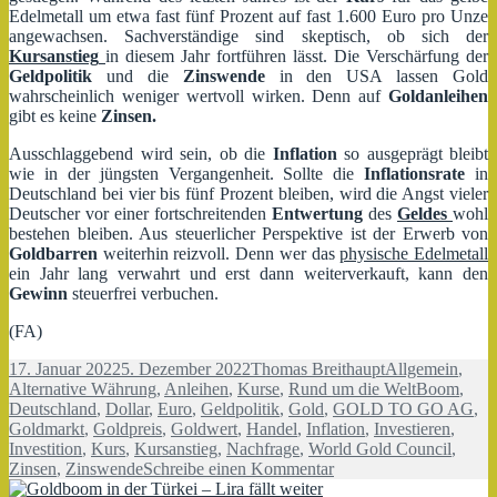
Edelmetall um etwa fast fünf Prozent auf fast 1.600 Euro pro Unze
angewachsen. Sachverständige sind skeptisch, ob sich der
Kursanstieg
in diesem Jahr fortführen lässt. Die Verschärfung der
Geldpolitik
und die
Zinswende
in den USA lassen Gold
wahrscheinlich weniger wertvoll wirken. Denn auf
Goldanleihen
gibt es keine
Zinsen.
Ausschlaggebend wird sein, ob die
Inflation
so ausgeprägt bleibt
wie in der jüngsten Vergangenheit. Sollte die
Inflationsrate
in
Deutschland bei vier bis fünf Prozent bleiben, wird die Angst vieler
Deutscher vor einer fortschreitenden
Entwertung
des
Geldes
wohl
bestehen bleiben. Aus steuerlicher Perspektive ist der Erwerb von
Goldbarren
weiterhin reizvoll. Denn wer das
physische Edelmetall
ein Jahr lang verwahrt und erst dann weiterverkauft, kann den
Gewinn
steuerfrei verbuchen.
(FA)
Veröffentlicht
Autor
Kategorien
17. Januar 2022
5. Dezember 2022
Thomas Breithaupt
Allgemein
,
am
Schlagwört
Alternative Währung
,
Anleihen
,
Kurse
,
Rund um die Welt
Boom
,
Deutschland
,
Dollar
,
Euro
,
Geldpolitik
,
Gold
,
GOLD TO GO AG
,
Goldmarkt
,
Goldpreis
,
Goldwert
,
Handel
,
Inflation
,
Investieren
,
Investition
,
Kurs
,
Kursanstieg
,
Nachfrage
,
World Gold Council
,
zu
Zinsen
,
Zinswende
Schreibe einen Kommentar
Der