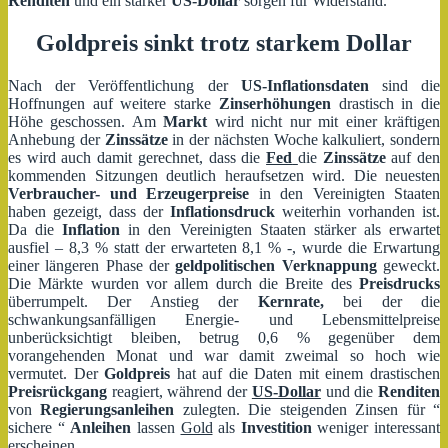
Renditen
und ein starker
US-Dollar
sorgen für Widerstand.
Goldpreis sinkt trotz starkem Dollar
Nach der Veröffentlichung der
US-Inflationsdaten
sind die
Hoffnungen auf weitere starke
Zinserhöhungen
drastisch in die
Höhe geschossen. Am
Markt
wird nicht nur mit einer kräftigen
Anhebung der
Zinssätze
in der nächsten Woche kalkuliert, sondern
es wird auch damit gerechnet, dass die
Fed
die
Zinssätze
auf den
kommenden Sitzungen deutlich heraufsetzen wird. Die neuesten
Verbraucher- und Erzeugerpreise
in den Vereinigten Staaten
haben gezeigt, dass der
Inflationsdruck
weiterhin vorhanden ist.
Da die
Inflation
in den Vereinigten Staaten stärker als erwartet
ausfiel – 8,3 % statt der erwarteten 8,1 % -, wurde die Erwartung
einer längeren Phase der
geldpolitischen Verknappung
geweckt.
Die Märkte wurden vor allem durch die Breite des
Preisdrucks
überrumpelt. Der Anstieg der
Kernrate,
bei der die
schwankungsanfälligen Energie- und Lebensmittelpreise
unberücksichtigt bleiben, betrug 0,6 % gegenüber dem
vorangehenden Monat und war damit zweimal so hoch wie
vermutet. Der
Goldpreis
hat auf die Daten mit einem drastischen
Preisrückgang
reagiert, während der
US-Dollar
und die
Renditen
von
Regierungsanleihen
zulegten. Die steigenden Zinsen für “
sichere “
Anleihen
lassen
Gold
als
Investition
weniger interessant
erscheinen.