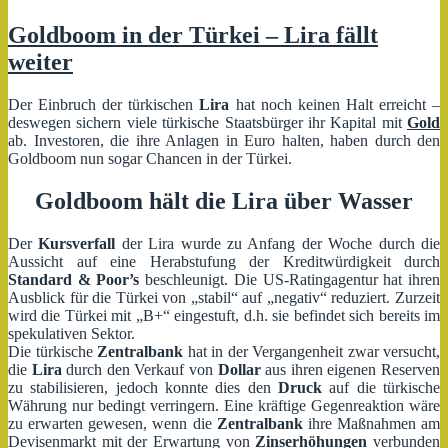
Goldmarkt
boomt
Goldboom in der Türkei – Lira fällt
–
weiter
Aber
wieso
der
Der Einbruch der türkischen
Lira
hat noch keinen Halt erreicht –
Ansturm?
deswegen sichern viele türkische Staatsbürger ihr Kapital mit
Gold
ab. Investoren, die ihre Anlagen in Euro halten, haben durch den
Goldboom nun sogar Chancen in der Türkei.
Goldboom hält die Lira über Wasser
Der
Kursverfall
der Lira wurde zu Anfang der Woche durch die
Aussicht auf eine Herabstufung der Kreditwürdigkeit durch
Standard & Poor’s
beschleunigt. Die US-Ratingagentur hat ihren
Ausblick für die Türkei von „stabil“ auf „negativ“ reduziert. Zurzeit
wird die Türkei mit „B+“ eingestuft, d.h. sie befindet sich bereits im
spekulativen Sektor.
Die türkische
Zentralbank
hat in der Vergangenheit zwar versucht,
die
Lira
durch den Verkauf von
Dollar
aus ihren eigenen Reserven
zu stabilisieren, jedoch konnte dies den
Druck
auf die türkische
Währung nur bedingt verringern. Eine kräftige Gegenreaktion wäre
zu erwarten gewesen, wenn die
Zentralbank
ihre Maßnahmen am
Devisenmarkt mit der Erwartung von
Zinserhöhungen
verbunden