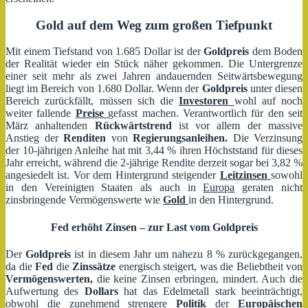
Gold auf dem Weg zum großen Tiefpunkt
Mit einem Tiefstand von 1.685 Dollar ist der
Goldpreis
dem Boden
der Realität wieder ein Stück näher gekommen. Die Untergrenze
einer seit mehr als zwei Jahren andauernden Seitwärtsbewegung
liegt im Bereich von 1.680 Dollar. Wenn der
Goldpreis
unter diesen
Bereich zurückfällt, müssen sich die
Investoren
wohl auf noch
weiter fallende
Preise
gefasst machen. Verantwortlich für den seit
März anhaltenden
Rückwärtstrend
ist vor allem der massive
Anstieg der
Renditen
von
Regierungsanleihen.
Die Verzinsung
der 10-jährigen Anleihe hat mit 3,44 % ihren Höchststand für dieses
Jahr erreicht, während die 2-jährige Rendite derzeit sogar bei 3,82 %
angesiedelt ist. Vor dem Hintergrund steigender
Leitzinsen
sowohl
in den Vereinigten Staaten als auch in
Europa
geraten nicht
zinsbringende Vermögenswerte wie
Gold
in den Hintergrund.
Fed erhöht Zinsen – zur Last vom Goldpreis
Der
Goldpreis
ist in diesem Jahr um nahezu 8 % zurückgegangen,
da die
Fed
die
Zinssätze
energisch steigert, was die Beliebtheit von
Vermögenswerten,
die keine Zinsen erbringen, mindert. Auch die
Aufwertung des
Dollars
hat das Edelmetall stark beeinträchtigt,
obwohl die zunehmend strengere
Politik
der
Europäischen