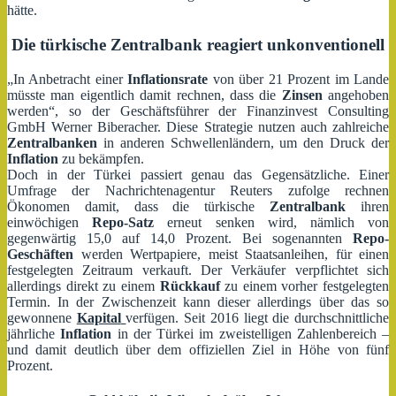
hätte.
Die türkische Zentralbank reagiert unkonventionell
„In Anbetracht einer
Inflationsrate
von über 21 Prozent im Lande
müsste man eigentlich damit rechnen, dass die
Zinsen
angehoben
werden“, so der Geschäftsführer der Finanzinvest Consulting
GmbH Werner Biberacher. Diese Strategie nutzen auch zahlreiche
Zentralbanken
in anderen Schwellenländern, um den Druck der
Inflation
zu bekämpfen.
Doch in der Türkei passiert genau das Gegensätzliche. Einer
Umfrage der Nachrichtenagentur Reuters zufolge rechnen
Ökonomen damit, dass die türkische
Zentralbank
ihren
einwöchigen
Repo-Satz
erneut senken wird, nämlich von
gegenwärtig 15,0 auf 14,0 Prozent. Bei sogenannten
Repo-
Geschäften
werden Wertpapiere, meist Staatsanleihen, für einen
festgelegten Zeitraum verkauft. Der Verkäufer verpflichtet sich
allerdings direkt zu einem
Rückkauf
zu einem vorher festgelegten
Termin. In der Zwischenzeit kann dieser allerdings über das so
gewonnene
Kapital
verfügen. Seit 2016 liegt die durchschnittliche
jährliche
Inflation
in der Türkei im zweistelligen Zahlenbereich –
und damit deutlich über dem offiziellen Ziel in Höhe von fünf
Prozent.