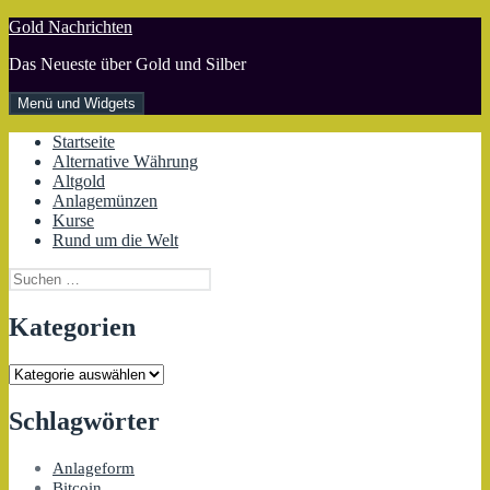
Zum
Gold Nachrichten
Inhalt
Das Neueste über Gold und Silber
springen
Menü und Widgets
Startseite
Alternative Währung
Altgold
Anlagemünzen
Kurse
Rund um die Welt
Suchen
nach:
Kategorien
Kategorien
Schlagwörter
Anlageform
Bitcoin