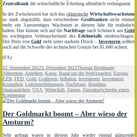
Zentralbank
die wirtschaftliche Erholung allmählich verlangsamt.
In der Zwischenzeit hat sich das
chinesische
Wirtschaftswachstum
so stark abgekühlt, dass verschiedene
Großbanken
nicht einmal
mehr ein 3-prozentiges Wachstum in diesem Jahr für realistisch
halten. Das könnte sich auf die
Nachfrage
nach Schmuck aus
Gold
im wichtigsten Verbraucherland des
Edelmetalls
niederschlagen.
Der Preis von
Gold
steht unter starkem Druck –
Investoren
sollten
auch auf die Schwelle der technischen Grenze bei $1.680 achten.
(FA)
Veröffentlicht
Autor
Kategorien
22. September 2022
5. Dezember 2022
Thomas Breithaupt
am
Schlagwörter
Allgemein
,
Anleihen
,
Kurse
,
Rund um die Welt
Angebot
,
Europa
,
EZB
,
FED
,
Gold
,
Goldpreis
,
Inflation
,
Investieren
,
Investment
,
Knappheit
,
Leitzinserhöhungen
,
Nachfrage
,
Renditen
,
Staatsanleihen
,
USA
,
Wirtschaft
,
Zinsen
,
Zinssätze
Schreibe einen
zu
Kommentar
Goldpreis
droht
weiter
Der Goldmarkt boomt – Aber wieso der
zu
Ansturm?
sinken
Sehr gefragt waren in diesem Jahr wieder einmal glänzende