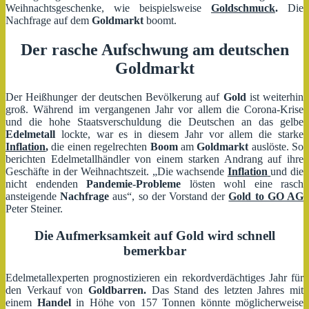
Weihnachtsgeschenke, wie beispielsweise
Goldschmuck
.
Die
Nachfrage auf dem
Goldmarkt
boomt.
Der rasche Aufschwung am deutschen
Goldmarkt
Der Heißhunger der deutschen Bevölkerung auf
Gold
ist weiterhin
groß. Während im vergangenen Jahr vor allem die Corona-Krise
und die hohe Staatsverschuldung die Deutschen an das gelbe
Edelmetall
lockte, war es in diesem Jahr vor allem die starke
Inflation
,
die einen regelrechten
Boom
am
Goldmarkt
auslöste. So
berichten Edelmetallhändler von einem starken Andrang auf ihre
Geschäfte in der Weihnachtszeit. „Die wachsende
Inflation
und die
nicht endenden
Pandemie-Probleme
lösten wohl eine rasch
ansteigende
Nachfrage
aus“, so der Vorstand der
Gold to GO AG
Peter Steiner.
Die Aufmerksamkeit auf Gold wird schnell
bemerkbar
Edelmetallexperten prognostizieren ein rekordverdächtiges Jahr für
den Verkauf von
Goldbarren.
Das Stand des letzten Jahres mit
einem
Handel
in Höhe von 157 Tonnen könnte möglicherweise