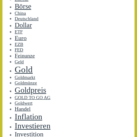
Börse
China
Deutschland
Dollar
ETF
Euro
EZB
FED
Feinunze
Geld
Gold
Goldmarkt
Goldmünze
Goldpreis
GOLD TO GO AG
Goldwert
Handel
Inflation
Investieren
Investition