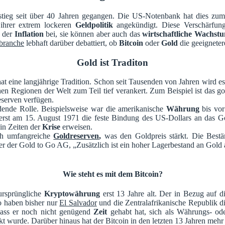
tieg seit über 40 Jahren gegangen. Die US-Notenbank hat dies zum 
hrer extrem lockeren
Geldpolitik
angekündigt. Diese Verschärfun
g der
Inflation
bei, sie können aber auch das
wirtschaftliche Wachst
branche
lebhaft darüber debattiert, ob
Bitcoin
oder
Gold
die geeignete
Gold ist Traditon
hat eine langjährige Tradition. Schon seit Tausenden von Jahren wird es
hen Regionen der Welt zum Teil tief verankert. Zum Beispiel ist das g
eserven verfügen.
idende Rolle. Beispielsweise war die amerikanische
Währung
bis vor
rst am 15. August 1971 die feste Bindung des US-Dollars an das G
 in Zeiten der
Krise
erweisen.
ch umfangreiche
Goldreserven
,
was den Goldpreis stärkt. Die Best
r der Gold to Go AG, „Zusätzlich ist ein hoher Lagerbestand an Gold
Wie steht es mit dem Bitcoin?
ursprüngliche
Kryptowährung
erst 13 Jahre alt. Der in Bezug auf 
 haben bisher nur
El Salvador
und die Zentralafrikanische Republik d
dass er noch nicht genügend
Zeit
gehabt hat, sich als Währungs- ode
t wurde. Darüber hinaus hat der Bitcoin in den letzten 13 Jahren meh