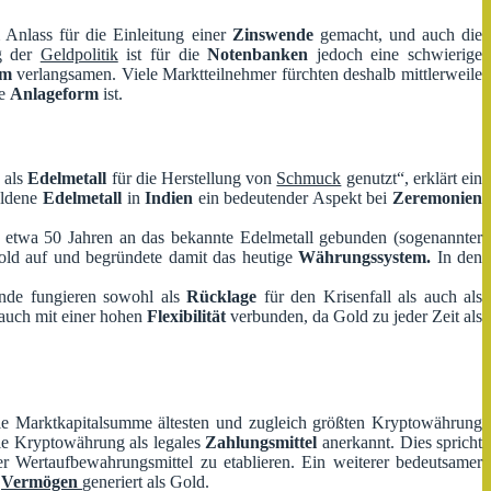
Anlass für die Einleitung einer
Zinswende
gemacht, und auch die
g der
Geldpolitik
ist für die
Notenbanken
jedoch eine schwierige
um
verlangsamen. Viele Marktteilnehmer fürchten deshalb mittlerweile
re
Anlageform
ist.
 als
Edelmetall
für die Herstellung von
Schmuck
genutzt“, erklärt ein
oldene
Edelmetall
in
Indien
ein bedeutender Aspekt bei
Zeremonien
 etwa 50 Jahren an das bekannte Edelmetall gebunden (sogenannter
old auf und begründete damit das heutige
Währungssystem.
In den
ände fungieren sowohl als
Rücklage
für den Krisenfall als auch als
 auch mit einer hohen
Flexibilität
verbunden, da Gold zu jeder Zeit als
die Marktkapitalsumme ältesten und zugleich größten Kryptowährung
ie Kryptowährung als legales
Zahlungsmittel
anerkannt. Dies spricht
r Wertaufbewahrungsmittel zu etablieren. Ein weiterer bedeutsamer
r
Vermögen
generiert als Gold.