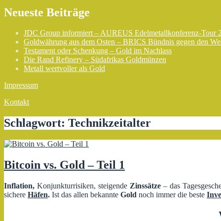
Neueste Beiträge
JDC Group informiert – AUREUS Edelmetallkonferenz-Tour 
Goldwährung aus dem Osten – BRICS Bündnis gegen den We
Testament oder Schenkung – Gold im Nachlass
Die Rand Refinery – Südafrikas Goldmünzen
Metall wertvoller als Gold
Impressum
Kontakt
Schlagwort:
Technikzeitalter
Bitcoin vs. Gold – Teil 1
Inflation,
Konjunkturrisiken, steigende
Zinssätze
– das Tagesgescheh
sichere
Häfen
.
Ist das allen bekannte
Gold
noch immer die beste
Inve