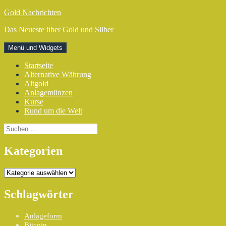
Zum
Gold Nachrichten
Inhalt
Das Neueste über Gold und Silber
springen
Menü und Widgets
Startseite
Alternative Währung
Altgold
Anlagemünzen
Kurse
Rund um die Welt
Suchen
nach:
Kategorien
Kategorien
Schlagwörter
Anlageform
Bitcoin