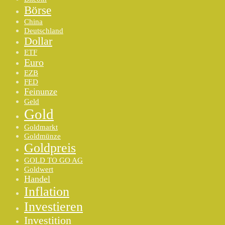
Börse
China
Deutschland
Dollar
ETF
Euro
EZB
FED
Feinunze
Geld
Gold
Goldmarkt
Goldmünze
Goldpreis
GOLD TO GO AG
Goldwert
Handel
Inflation
Investieren
Investition