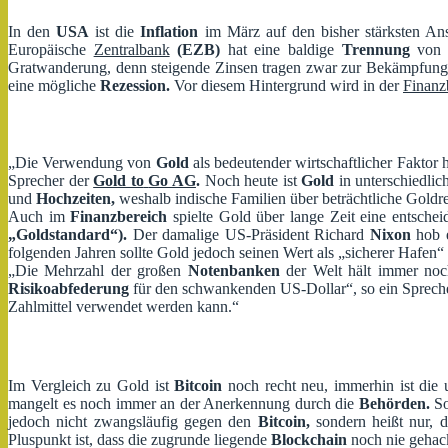
In den
USA
ist die
Inflation
im März auf den bisher stärksten Ans
Europäische
Zentralbank
(EZB)
hat eine baldige
Trennung
von i
Gratwanderung, denn steigende Zinsen tragen zwar zur Bekämpfun
eine mögliche
Rezession.
Vor diesem Hintergrund wird in der
Finanz
„Die Verwendung von
Gold
als bedeutender wirtschaftlicher Faktor 
Sprecher der
Gold to
Go AG
.
Noch heute ist
Gold
in unterschiedlic
und
Hochzeiten,
weshalb indische Familien über beträchtliche Goldr
Auch im
Finanzbereich
spielte Gold über lange Zeit eine entsche
„Goldstandard“).
Der damalige US-Präsident Richard
Nixon
hob e
folgenden Jahren sollte Gold jedoch seinen Wert als „sicherer Hafen“
„Die Mehrzahl der großen
Notenbanken
der Welt hält immer no
Risikoabfederung
für den schwankenden US-Dollar“, so ein Spreche
Zahlmittel verwendet werden kann.“
Im Vergleich zu Gold ist
Bitcoin
noch recht neu, immerhin ist die 
mangelt es noch immer an der Anerkennung durch die
Behörden.
So
jedoch nicht zwangsläufig gegen den
Bitcoin,
sondern heißt nur, 
Pluspunkt ist, dass die zugrunde liegende
Blockchain
noch nie gehack