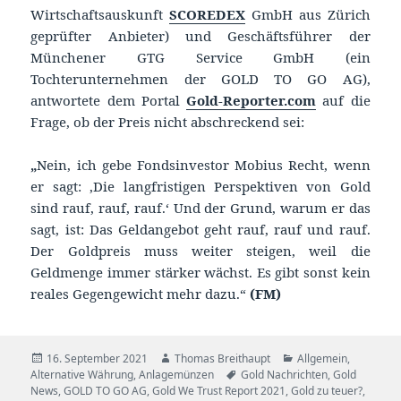
Wirtschaftsauskunft
SCOREDEX
GmbH aus Zürich
geprüfter Anbieter) und Geschäftsführer der
Münchener GTG Service GmbH (ein
Tochterunternehmen der GOLD TO GO AG),
antwortete dem Portal
Gold-Reporter.com
auf die
Frage, ob der Preis nicht abschreckend sei:
„
Nein, ich gebe Fondsinvestor Mobius Recht, wenn
er sagt: ‚Die langfristigen Perspektiven von Gold
sind rauf, rauf, rauf.‘ Und der Grund, warum er das
sagt, ist: Das Geldangebot geht rauf, rauf und rauf.
Der Goldpreis muss weiter steigen, weil die
Geldmenge immer stärker wächst. Es gibt sonst kein
reales Gegengewicht mehr dazu.“
(FM)
Veröffentlicht
Autor
Kategorien
16. September 2021
Thomas Breithaupt
Allgemein
,
am
Schlagwörter
Alternative Währung
,
Anlagemünzen
Gold Nachrichten
,
Gold
News
,
GOLD TO GO AG
,
Gold We Trust Report 2021
,
Gold zu teuer?
,