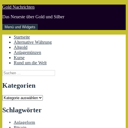
Zum
Gold Nachrichten
Inhalt
Das Neueste über Gold und Silber
springen
Menü und Widgets
Startseite
Alternative Währung
Altgold
Anlagemünzen
Kurse
Rund um die Welt
Suchen
nach:
Kategorien
Kategorien
Schlagwörter
Anlageform
Bitcoin