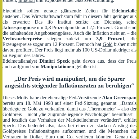
Zinsen,
Inflation
und explodierender Staatsverschuldung.
Eigentlich sollten gerade glänzende Zeiten für
Edelmetalle
anstehen. Das Wirtschaftswachstum fällt in diesem Jahr geringer aus
als erwartet: Das ifo Institut senkte am Dienstag seine
Jahresprognose
um 0,8 Prozentpunkte auf 2,5 Prozent. Grund sind
die anhaltenden Angebotsengpässe. Auch die Inflation zieht an – die
Verbraucherpreise
stiegen zuletzt um
3,9 Prozent
, die
Erzeugerpreise sogar um 12 Prozent. Dennoch hat
Gold
bisher nicht
davon profitiert. Der Preis liegt mehr als 100 US-Dollar niedriger als
zu Beginn des Jahres.
Edelmetallanalyst
Dimitri Speck
geht davon aus, dass der Preis
auch aufgrund von
Manipulationen
gefallen ist.
„Der Preis wird manipuliert, um die Sparer
angesichts steigender Inflationsraten zu beruhigen“
Dieses Motiv habe der ehemalige Fed-Vorsitzende
Alan Greenspan
bereits am 18. Mai 1993 auf einer Fed-Sitzung genannt. „Damals
überlegte er, Gold zu verkaufen, damit das ‚Thermometer‘ – also der
Goldpreis – nicht ‚die zugrundeliegende Psychologie‘ beeinflusst –
und letztlich das Verhalten der Marktteilnehmer verändert“, erklärt
Speck. Das bedeutet also, dass bei einem zu starken Anstieg des
Goldpreises Inflationsängste aufkommen und die Menschen ihr
Vertrauen in Dollar, Euro und Co. verlieren könnten. Genau das