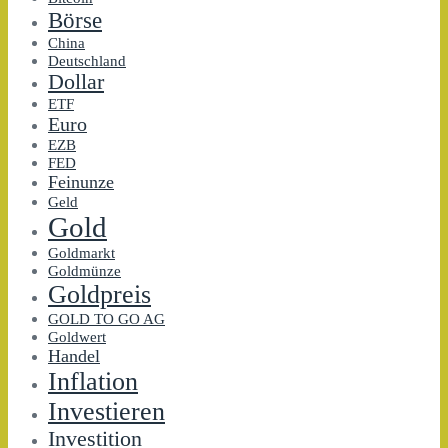
Börse
China
Deutschland
Dollar
ETF
Euro
EZB
FED
Feinunze
Geld
Gold
Goldmarkt
Goldmünze
Goldpreis
GOLD TO GO AG
Goldwert
Handel
Inflation
Investieren
Investition