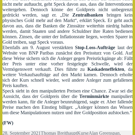
nicht mehr auftaucht, geht Speck davon aus, dass die Interventionen
weitergehen. Dennoch könne der Goldpreis nicht unbegrenzt
gedrückt werden, sagt er. „Die
Zentralbanken
bringen kein
physisches Gold mehr auf den Markt“, erklärt Speck. Er geht auch
davon aus, dass die Banken die Zinssätze weiterhin niedrig halten
werden, damit Staaten und andere Schuldner ihre Raten bedienen
können. Zinsen, die unter der Inflationsrate liegen, werden Sparer in
Gold treiben, sagt Speck voraus.
Ebenfalls am 9. August verstärkten
Stop-Loss-Aufträge
laut der
Website von BNP Paribas zunächst den Preissturz von Gold. Auf
diese Weise sichern sich die Anleger gegen Preisrückgänge ab: Fällt
der Preis unter eine vorher festgelegte Schwelle, wird der
Vermögenswert verkauft. Dies führte zu
Kaskadeneffekten
, da
weitere Verkaufsaufträge auf den Markt kamen. Dennoch erholte
sich der Kurs schnell wieder, weil andere Anleger zum gefallenen
Preis kauften.
Speck sieht in den manipulierten Preisen eine Chance. Zwar sei die
Aussicht, dass der Goldpreis über die
Terminmärkte
manipuliert
werden kann, für die Anleger beunruhigend, sagte er. Aber fallende
Preise machen den Einstieg billiger. „Anleger können das Wissen
um diese Manipulationen nutzen und ihre Goldposition aufstocken.“
(FW)
Veröffentlicht
Autor
Kategorien
Schlagwörter
28. September 2021
Thomas Breithaupt
Kurse
Alan Greenspan
,