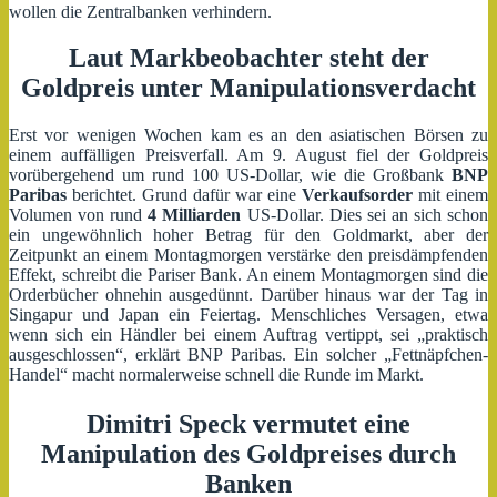
wollen die Zentralbanken verhindern.
Laut Markbeobachter steht der
Goldpreis unter Manipulationsverdacht
Erst vor wenigen Wochen kam es an den asiatischen Börsen zu
einem auffälligen Preisverfall. Am 9. August fiel der Goldpreis
vorübergehend um rund 100 US-Dollar, wie die Großbank
BNP
Paribas
berichtet. Grund dafür war eine
Verkaufsorder
mit einem
Volumen von rund
4 Milliarden
US-Dollar. Dies sei an sich schon
ein ungewöhnlich hoher Betrag für den Goldmarkt, aber der
Zeitpunkt an einem Montagmorgen verstärke den preisdämpfenden
Effekt, schreibt die Pariser Bank. An einem Montagmorgen sind die
Orderbücher ohnehin ausgedünnt. Darüber hinaus war der Tag in
Singapur und Japan ein Feiertag. Menschliches Versagen, etwa
wenn sich ein Händler bei einem Auftrag vertippt, sei „praktisch
ausgeschlossen“, erklärt BNP Paribas. Ein solcher „Fettnäpfchen-
Handel“ macht normalerweise schnell die Runde im Markt.
Dimitri Speck
vermutet eine
Manipulation des Goldpreises durch
Banken