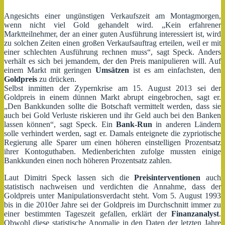
Angesichts einer ungünstigen Verkaufszeit am Montagmorgen,
wenn nicht viel Gold gehandelt wird. „Kein erfahrener
Marktteilnehmer, der an einer guten Ausführung interessiert ist, wird
zu solchen Zeiten einen großen Verkaufsauftrag erteilen, weil er mit
einer schlechten Ausführung rechnen muss“, sagt Speck. Anders
verhält es sich bei jemandem, der den Preis manipulieren will. Auf
einem Markt mit geringen
Umsätzen
ist es am einfachsten, den
Goldpreis
zu drücken.
Selbst inmitten der Zypernkrise am 15. August 2013 sei der
Goldpreis in einem dünnen Markt abrupt eingebrochen, sagt er.
„Den Bankkunden sollte die Botschaft vermittelt werden, dass sie
auch bei Gold Verluste riskieren und ihr Geld auch bei den Banken
lassen können“, sagt Speck. Ein
Bank-Run
in anderen Ländern
solle verhindert werden, sagt er. Damals enteignete die zypriotische
Regierung alle Sparer um einen höheren einstelligen Prozentsatz
ihrer Kontoguthaben. Medienberichten zufolge mussten einige
Bankkunden einen noch höheren Prozentsatz zahlen.
Laut Dimitri Speck lassen sich die
Preisinterventionen
auch
statistisch nachweisen und verdichten die Annahme, dass der
Goldpreis unter Manipulationsverdacht steht. Vom 5. August 1993
bis in die 2010er Jahre sei der Goldpreis im Durchschnitt immer zu
einer bestimmten Tageszeit gefallen, erklärt der
Finanzanalyst
.
Obwohl diese statistische Anomalie in den Daten der letzten Jahre