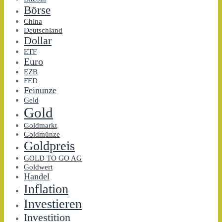
Börse
China
Deutschland
Dollar
ETF
Euro
EZB
FED
Feinunze
Geld
Gold
Goldmarkt
Goldmünze
Goldpreis
GOLD TO GO AG
Goldwert
Handel
Inflation
Investieren
Investition