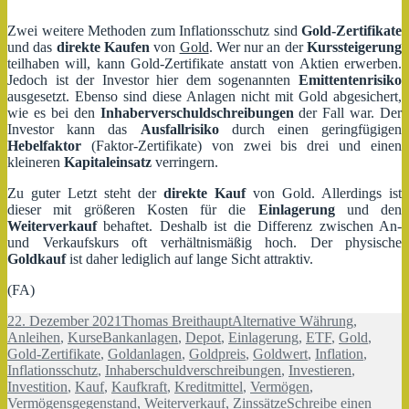
Zwei weitere Methoden zum Inflationsschutz sind
Gold-Zertifikate
und das
direkte Kaufen
von
Gold
. Wer nur an der
Kurssteigerung
teilhaben will, kann Gold-Zertifikate anstatt von Aktien erwerben.
Jedoch ist der Investor hier dem sogenannten
Emittentenrisiko
ausgesetzt. Ebenso sind diese Anlagen nicht mit Gold abgesichert,
wie es bei den
Inhaberverschuldschreibungen
der Fall war. Der
Investor kann das
Ausfallrisiko
durch einen geringfügigen
Hebelfaktor
(Faktor-Zertifikate) von zwei bis drei und einen
kleineren
Kapitaleinsatz
verringern.
Zu guter Letzt steht der
direkte Kauf
von Gold. Allerdings ist
dieser mit größeren Kosten für die
Einlagerung
und den
Weiterverkauf
behaftet. Deshalb ist die Differenz zwischen An-
und Verkaufskurs oft verhältnismäßig hoch. Der physische
Goldkauf
ist daher lediglich auf lange Sicht attraktiv.
(FA)
Veröffentlicht
Autor
Kategorien
22. Dezember 2021
Thomas Breithaupt
Alternative Währung
,
am
Schlagwörter
Anleihen
,
Kurse
Bankanlagen
,
Depot
,
Einlagerung
,
ETF
,
Gold
,
Gold-Zertifikate
,
Goldanlagen
,
Goldpreis
,
Goldwert
,
Inflation
,
Inflationsschutz
,
Inhaberschuldverschreibungen
,
Investieren
,
Investition
,
Kauf
,
Kaufkraft
,
Kreditmittel
,
Vermögen
,
Vermögensgegenstand
,
Weiterverkauf
,
Zinssätze
Schreibe einen