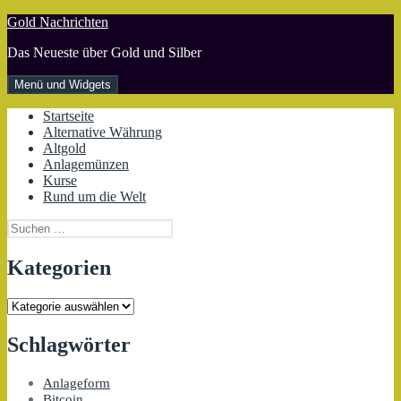
Zum
Gold Nachrichten
Inhalt
Das Neueste über Gold und Silber
springen
Menü und Widgets
Startseite
Alternative Währung
Altgold
Anlagemünzen
Kurse
Rund um die Welt
Suchen
nach:
Kategorien
Kategorien
Schlagwörter
Anlageform
Bitcoin