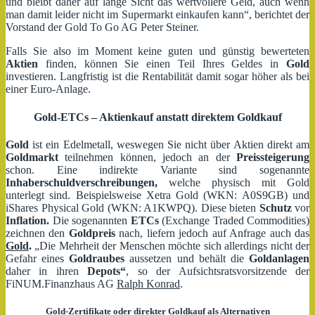
und bleibt daher auf lange Sicht das wertvollere Geld, auch wenn
man damit leider nicht im Supermarkt einkaufen kann“, berichtet der
Vorstand der Gold To Go AG Peter Steiner.
Falls Sie also im Moment keine guten und günstig bewerteten
Aktien
finden, können Sie einen Teil Ihres Geldes in
Gold
investieren. Langfristig ist die Rentabilität damit sogar höher als bei
einer Euro-Anlage.
Gold-ETCs – Aktienkauf anstatt direktem Goldkauf
Gold
ist ein Edelmetall, weswegen Sie nicht über Aktien direkt am
Goldmarkt
teilnehmen können, jedoch an der
Preissteigerung
schon. Eine indirekte Variante sind sogenannte
Inhaberschuldverschreibungen,
welche physisch mit Gold
unterlegt sind. Beispielsweise Xetra Gold (WKN: A0S9GB) und
iShares Physical Gold (WKN: A1KWPQ). Diese bieten
Schutz
vor
Inflation.
Die sogenannten
ETCs
(Exchange Traded Commodities)
zeichnen den
Goldpreis
nach, liefern jedoch auf Anfrage auch das
Gold
.
„Die Mehrheit der Menschen möchte sich allerdings nicht der
Gefahr eines
Goldraubes
aussetzen und behält die
Goldanlagen
daher in ihren
Depots“
, so der Aufsichtsratsvorsitzende der
FiNUM.Finanzhaus AG
Ralph Konrad
.
Gold-Zertifikate oder direkter Goldkauf als Alternativen