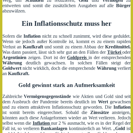
Weg, um
Schulden
zu reduzieren,
Geld
und
Vermögen
zu
entwerten und somit die zusätzlichen Ausgaben auf alle
Bürger
abzuwälzen.
Ein Inflationsschutz muss her
Sofern die
Inflation
nicht zu schnell zunimmt, wird diese geduldet.
Wenn sie jedoch außer Kontrolle ist, kommt es zu einem rapiden
Verlust an
Kaufkraft
und somit zu einem Abbau der
Kreditmittel.
Was dann passiert, lässt sich sehr gut an den Fällen der
Türkei
oder
Argentinien
zeigen. Dort ist der
Goldpreis
in der entsprechenden
Währung
deutlich gewachsen. In solchen Fällen steigt der
Goldwert
nicht wirklich, doch die entsprechende
Währung
verliert
an
Kaufkraft.
Gold gewinnt stark an Aufmerksamkeit
Zahlreiche
Vermögensgegenstände
wie Aktien und Gold sind seit
dem Ausbruch der Pandemie bereits deutlich im
Wert
gewachsen
und zu einem attraktiven Inflationsschutz geworden. Die
Inflation
ist somit bereits eingerechnet. Sobald die
Zinssätze
ansteigen,
könnten auch diese Anlageformen wieder an Wert verlieren. Jedoch
selbst wenn die
Inflation
nur 2 % ausmacht, wie es in der Regel der
Fall ist, so verlieren
Bankanlagen
kontinuierlich an Wert. „
Gold
ist