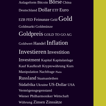
Börse
Anlageform
Bitcoin
China
Dollar
Euro
Deutschland
ETF
Gold
Feinunze
EZB
FED
Geld
Goldmarkt
Goldmünze
Goldpreis
GOLD TO GO AG
Inflation
Handel
Goldwert
Investieren
Investition
Investment
Kapital
Kapitalanlage
Kauf
Kaufkraft
Kryptowährung
Kurs
Manipulation
Nachfrage
Platin
Russland
Staatsanleihen
Südafrika
US-Dollar
Ukraine
USA
Vermögensgegenstand
Wiener Philharmoniker
Wirtschaft
Zinsen
Zinssätze
Währung