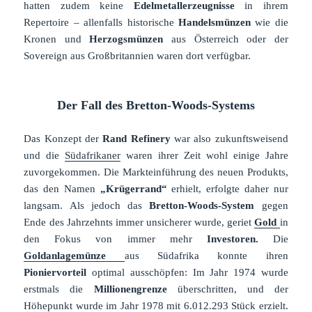
hatten zudem keine
Edelmetallerzeugnisse
in ihrem
Repertoire – allenfalls historische
Handelsmünzen
wie die
Kronen und
Herzogsmünzen
aus Österreich oder der
Sovereign aus Großbritannien waren dort verfügbar.
Der Fall des Bretton-Woods-Systems
Das Konzept der
Rand Refinery
war also zukunftsweisend
und die
Südafrikaner
waren ihrer Zeit wohl einige Jahre
zuvorgekommen. Die Markteinführung des neuen Produkts,
das den Namen
„Krügerrand“
erhielt, erfolgte daher nur
langsam. Als jedoch das
Bretton-Woods-System
gegen
Ende des Jahrzehnts immer unsicherer wurde, geriet
Gold
in
den Fokus von immer mehr
Investoren.
Die
Goldanlagemünze
aus Südafrika konnte ihren
Pioniervorteil
optimal ausschöpfen: Im Jahr 1974 wurde
erstmals die
Millionengrenze
überschritten, und der
Höhepunkt wurde im Jahr 1978 mit 6.012.293 Stück erzielt.