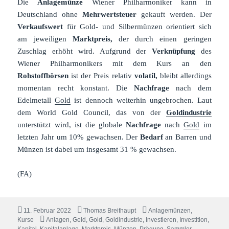
Die
Anlagemünze
Wiener Philharmoniker kann in
Deutschland ohne
Mehrwertsteuer
gekauft werden. Der
Verkaufswert
für Gold- und Silbermünzen orientiert sich
am jeweiligen
Marktpreis,
der durch einen geringen
Zuschlag erhöht wird. Aufgrund der
Verknüpfung
des
Wiener Philharmonikers mit dem Kurs an den
Rohstoffbörsen
ist der Preis relativ
volatil,
bleibt allerdings
momentan recht konstant. Die
Nachfrage
nach dem
Edelmetall
Gold
ist dennoch weiterhin ungebrochen. Laut
dem World Gold Council, das von der
Goldindustrie
unterstützt wird, ist die globale
Nachfrage
nach
Gold
im
letzten Jahr um 10% gewachsen. Der
Bedarf
an Barren und
Münzen ist dabei um insgesamt 31 % gewachsen.
(FA)
Veröffentlicht
Autor
Kategorien
11. Februar 2022
Thomas Breithaupt
Anlagemünzen
,
am
Schlagwörter
Kurse
Anlagen
,
Geld
,
Gold
,
Goldindustrie
,
Investieren
,
Investition
,