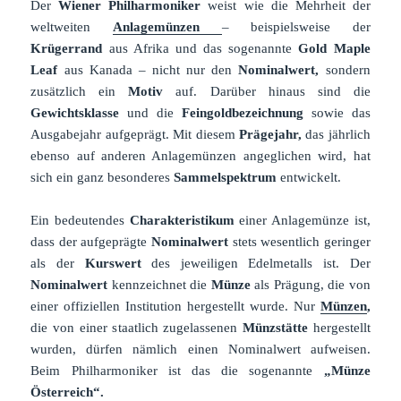
Der
Wiener Philharmoniker
weist wie die Mehrheit der
weltweiten
Anlagemünzen
– beispielsweise der
Krügerrand
aus Afrika und das sogenannte
Gold Maple
Leaf
aus Kanada – nicht nur den
Nominalwert,
sondern
zusätzlich ein
Motiv
auf. Darüber hinaus sind die
Gewichtsklasse
und die
Feingoldbezeichnung
sowie das
Ausgabejahr aufgeprägt. Mit diesem
Prägejahr,
das jährlich
ebenso auf anderen Anlagemünzen angeglichen wird, hat
sich ein ganz besonderes
Sammelspektrum
entwickelt.
Ein bedeutendes
Charakteristikum
einer Anlagemünze ist,
dass der aufgeprägte
Nominalwert
stets wesentlich geringer
als der
Kurswert
des jeweiligen Edelmetalls ist. Der
Nominalwert
kennzeichnet die
Münze
als Prägung, die von
einer offiziellen Institution hergestellt wurde. Nur
Münzen
,
die von einer staatlich zugelassenen
Münzstätte
hergestellt
wurden, dürfen nämlich einen Nominalwert aufweisen.
Beim Philharmoniker ist das die sogenannte
„Münze
Österreich“.