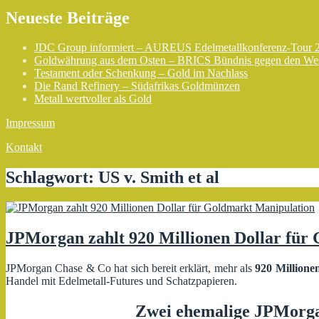
Neueste Beiträge
JDC Group informiert – AUREUS Edelmetallkonferenz-Tour 
Goldwährung aus dem Osten – BRICS Bündnis gegen den We
Testament oder Schenkung – Gold im Nachlass
Die Rand Refinery – Südafrikas Goldmünzen
Metall wertvoller als Gold
Impressum
Kontakt
Schlagwort:
US v. Smith et al
JPMorgan zahlt 920 Millionen Dollar für
JPMorgan Chase & Co hat sich bereit erklärt, mehr als
920 Millione
Handel mit Edelmetall-Futures und Schatzpapieren.
Zwei ehemalige JPMorga