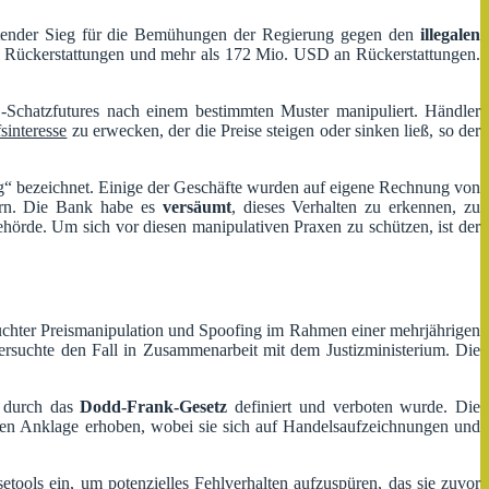
deutender Sieg für die Bemühungen der Regierung gegen den
illegalen
Rückerstattungen und mehr als 172 Mio. USD an Rückerstattungen.
Schatzfutures nach einem bestimmten Muster manipuliert. Händler
sinteresse
zu erwecken, der die Preise steigen oder sinken ließ, so der
ing“ bezeichnet. Einige der Geschäfte wurden auf eigene Rechnung von
ern. Die Bank habe es
versäumt
, dieses Verhalten zu erkennen, zu
örde. Um sich vor diesen manipulativen Praxen zu schützen, ist der
uchter Preismanipulation und Spoofing im Rahmen einer mehrjährigen
tersuchte den Fall in Zusammenarbeit mit dem Justizministerium. Die
0 durch das
Dodd-Frank-Gesetz
definiert und verboten wurde. Die
en Anklage erhoben, wobei sie sich auf Handelsaufzeichnungen und
ools ein, um potenzielles Fehlverhalten aufzuspüren, das sie zuvor