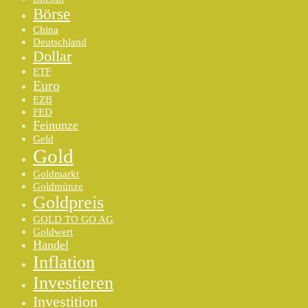
Börse
China
Deutschland
Dollar
ETF
Euro
EZB
FED
Feinunze
Geld
Gold
Goldmarkt
Goldmünze
Goldpreis
GOLD TO GO AG
Goldwert
Handel
Inflation
Investieren
Investition