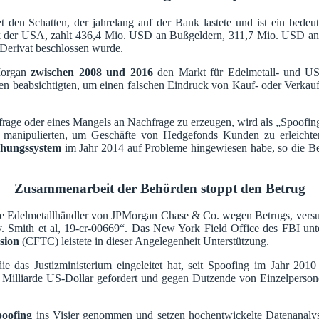
et den Schatten, der jahrelang auf der Bank lastete und ist ein be
k der USA, zahlt 436,4 Mio. USD an Bußgeldern, 311,7 Mio. USD an 
r Derivat beschlossen wurde.
Morgan
zwischen 2008 und 2016
den Markt für Edelmetall- und US-
ühren beabsichtigten, um einen falschen Eindruck von
Kauf- oder Verkauf
achfrage oder eines Mangels an Nachfrage zu erzeugen, wird als „Spoof
t manipulierten, um Geschäfte von Hedgefonds Kunden zu erleicht
hungssystem
im Jahr 2014 auf Probleme hingewiesen habe, so die Beh
Zusammenarbeit der Behörden stoppt den Betrug
lige Edelmetallhändler von JPMorgan Chase & Co. wegen Betrugs, vers
 v. Smith et al, 19-cr-00669“. Das New York Field Office des FBI un
sion
(CFTC) leistete in dieser Angelegenheit Unterstützung.
e das Justizministerium eingeleitet hat, seit Spoofing im Jahr 201
 Milliarde US-Dollar gefordert und gegen Dutzende von Einzelperson
poofing
ins Visier genommen und setzen hochentwickelte Datenanalyset