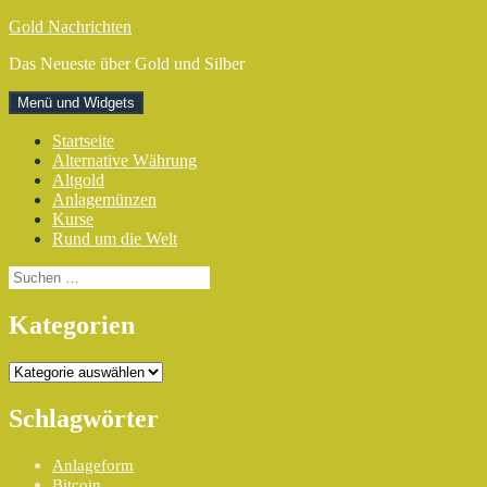
Zum
Gold Nachrichten
Inhalt
Das Neueste über Gold und Silber
springen
Menü und Widgets
Startseite
Alternative Währung
Altgold
Anlagemünzen
Kurse
Rund um die Welt
Suchen
nach:
Kategorien
Kategorien
Schlagwörter
Anlageform
Bitcoin