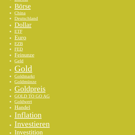
Börse
China
Deutschland
Dollar
ETF
Euro
EZB
FED
Feinunze
Geld
Gold
Goldmarkt
Goldmünze
Goldpreis
GOLD TO GO AG
Goldwert
Handel
Inflation
Investieren
Investition