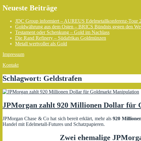
Neueste Beiträge
JDC Group informiert – AUREUS Edelmetallkonferenz-Tour 
Goldwährung aus dem Osten – BRICS Bündnis gegen den We
Testament oder Schenkung – Gold im Nachlass
Die Rand Refinery – Südafrikas Goldmünzen
Metall wertvoller als Gold
Impressum
Kontakt
Schlagwort:
Geldstrafen
JPMorgan zahlt 920 Millionen Dollar für
JPMorgan Chase & Co hat sich bereit erklärt, mehr als
920 Millione
Handel mit Edelmetall-Futures und Schatzpapieren.
Zwei ehemalige JPMorga