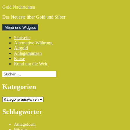
Zum
Gold Nachrichten
Inhalt
Das Neueste über Gold und Silber
springen
Menü und Widgets
Startseite
Alternative Währung
Altgold
Anlagemünzen
Kurse
Rund um die Welt
Suchen
nach:
Kategorien
Kategorien
Schlagwörter
Anlageform
Bitcoin