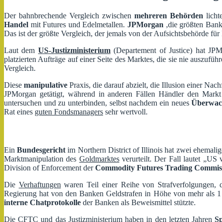
Der bahnbrechende Vergleich zwischen
mehreren Behörden
licht
Handel
mit Futures und Edelmetallen.
JPMorgan
,die größten Ban
Das ist der größte Vergleich, der jemals von der Aufsichtsbehörde fü
Laut dem
US-Justizministerium
(Departement of Justice) hat JP
platzierten Aufträge auf einer Seite des Marktes, die sie nie auszuf
Vergleich.
Diese
manipulative
Praxis, die darauf abzielt, die Illusion einer N
JPMorgan getätigt, während in anderen Fällen Händler den Mark
untersuchen und zu unterbinden, selbst nachdem ein neues
Überwac
Rat eines
guten Fondsmanagers
sehr wertvoll.
Ein
Bundesgericht
im Northern District of Illinois hat zwei ehema
Marktmanipulation des
Goldmarktes
verurteilt. Der Fall lautet „US
Division of Enforcement der
Commodity Futures Trading Commis
Die
Verhaftungen
waren Teil einer Reihe von Strafverfolgungen, di
Regierung hat von den Banken Geldstrafen in Höhe von mehr als 1
interne Chatprotokolle
der Banken als Beweismittel stützte.
Die CFTC und das Justizministerium haben in den letzten Jahren
S