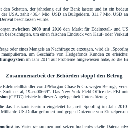
et den Schatten, der jahrelang auf der Bank lastete und ist ein be
k der USA, zahlt 436,4 Mio. USD an Bußgeldern, 311,7 Mio. USD an 
r Derivat beschlossen wurde.
Morgan
zwischen 2008 und 2016
den Markt für Edelmetall- und US-
ühren beabsichtigten, um einen falschen Eindruck von
Kauf- oder Verkauf
achfrage oder eines Mangels an Nachfrage zu erzeugen, wird als „Spoof
t manipulierten, um Geschäfte von Hedgefonds Kunden zu erleicht
hungssystem
im Jahr 2014 auf Probleme hingewiesen habe, so die Beh
Zusammenarbeit der Behörden stoppt den Betrug
lige Edelmetallhändler von JPMorgan Chase & Co. wegen Betrugs, vers
 v. Smith et al, 19-cr-00669“. Das New York Field Office des FBI un
sion
(CFTC) leistete in dieser Angelegenheit Unterstützung.
e das Justizministerium eingeleitet hat, seit Spoofing im Jahr 201
 Milliarde US-Dollar gefordert und gegen Dutzende von Einzelperson
poofing
ins Visier genommen und setzen hochentwickelte Datenanalyset