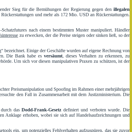
deutender Sieg für die Bemühungen der Regierung gegen den
illegalen
Rückerstattungen und mehr als 172 Mio. USD an Rückerstattungen.
Schatzfutures nach einem bestimmten Muster manipuliert. Händler
sinteresse
zu erwecken, der die Preise steigen oder sinken ließ, so der
ing“ bezeichnet. Einige der Geschäfte wurden auf eigene Rechnung von
ern. Die Bank habe es
versäumt
, dieses Verhalten zu erkennen, zu
örde. Um sich vor diesen manipulativen Praxen zu schützen, ist der
uchter Preismanipulation und Spoofing im Rahmen einer mehrjährigen
tersuchte den Fall in Zusammenarbeit mit dem Justizministerium. Die
0 durch das
Dodd-Frank-Gesetz
definiert und verboten wurde. Die
en Anklage erhoben, wobei sie sich auf Handelsaufzeichnungen und
ools ein, um potenzielles Fehlverhalten aufzuspüren, das sie zuvor