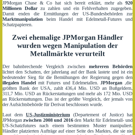
JPMorgan Chase & Co hat sich bereit erklärt, mehr als
920
Millionen Dollar
zu zahlen und ein Fehlverhalten zugegeben.
Damit enden die Ermittlungen der US-Bundesbehörden zur
Marktmanipulation
beim Handel mit Edelmetall-Futures und
Schatzpapieren.
Zwei ehemalige JPMorgan Händler
wurden wegen Manipulation der
Metallmärkte verurteilt
Der bahnbrechende Vergleich zwischen
mehreren Behörden
lichtet den Schatten, der jahrelang auf der Bank lastete und ist ein
bedeutender Sieg für die Bemühungen der Regierung gegen den
illegalen Handel
mit Futures und Edelmetallen.
JPMorgan
,die
größten Bank der USA, zahlt 436,4 Mio. USD an Bußgeldern,
311,7 Mio. USD an Rückerstattungen und mehr als 172 Mio. USD
an Rückerstattungen. Das ist der größte Vergleich, der jemals von
der Aufsichtsbehörde für Derivat beschlossen wurde.
Laut dem
US-Justizministerium
(Departement of Justice) hat
JPMorgan
zwischen 2008 und 2016
den Markt für Edelmetall- und
US-Schatzfutures nach einem bestimmten Muster manipuliert.
Händler platzierten Aufträge auf einer Seite des Marktes, die sie nie