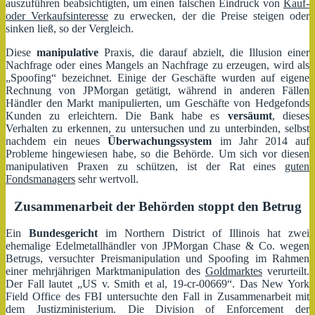
auszuführen beabsichtigten, um einen falschen Eindruck von
Kauf-
oder Verkaufsinteresse
zu erwecken, der die Preise steigen oder
sinken ließ, so der Vergleich.
Diese
manipulative
Praxis, die darauf abzielt, die Illusion einer
Nachfrage oder eines Mangels an Nachfrage zu erzeugen, wird als
„Spoofing“ bezeichnet. Einige der Geschäfte wurden auf eigene
Rechnung von JPMorgan getätigt, während in anderen Fällen
Händler den Markt manipulierten, um Geschäfte von Hedgefonds
Kunden zu erleichtern. Die Bank habe es
versäumt
, dieses
Verhalten zu erkennen, zu untersuchen und zu unterbinden, selbst
nachdem ein neues
Überwachungssystem
im Jahr 2014 auf
Probleme hingewiesen habe, so die Behörde. Um sich vor diesen
manipulativen Praxen zu schützen, ist der Rat eines
guten
Fondsmanagers
sehr wertvoll.
Zusammenarbeit der Behörden stoppt den Betrug
Ein
Bundesgericht
im Northern District of Illinois hat zwei
ehemalige Edelmetallhändler von JPMorgan Chase & Co. wegen
Betrugs, versuchter Preismanipulation und Spoofing im Rahmen
einer mehrjährigen Marktmanipulation des
Goldmarktes
verurteilt.
Der Fall lautet „US v. Smith et al, 19-cr-00669“. Das New York
Field Office des FBI untersuchte den Fall in Zusammenarbeit mit
dem Justizministerium. Die Division of Enforcement der