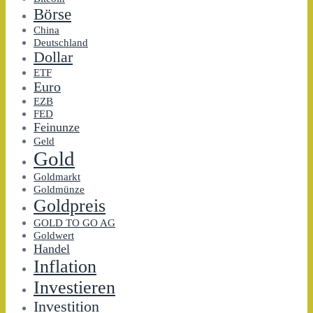
Börse
China
Deutschland
Dollar
ETF
Euro
EZB
FED
Feinunze
Geld
Gold
Goldmarkt
Goldmünze
Goldpreis
GOLD TO GO AG
Goldwert
Handel
Inflation
Investieren
Investition