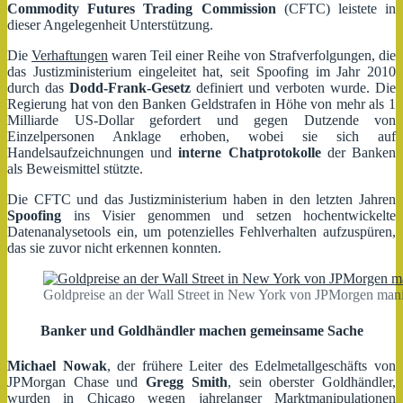
Commodity Futures Trading Commission
(CFTC) leistete in
dieser Angelegenheit Unterstützung.
Die
Verhaftungen
waren Teil einer Reihe von Strafverfolgungen, die
das Justizministerium eingeleitet hat, seit Spoofing im Jahr 2010
durch das
Dodd-Frank-Gesetz
definiert und verboten wurde. Die
Regierung hat von den Banken Geldstrafen in Höhe von mehr als 1
Milliarde US-Dollar gefordert und gegen Dutzende von
Einzelpersonen Anklage erhoben, wobei sie sich auf
Handelsaufzeichnungen und
interne Chatprotokolle
der Banken
als Beweismittel stützte.
Die CFTC und das Justizministerium haben in den letzten Jahren
Spoofing
ins Visier genommen und setzen hochentwickelte
Datenanalysetools ein, um potenzielles Fehlverhalten aufzuspüren,
das sie zuvor nicht erkennen konnten.
Goldpreise an der Wall Street in New York von JPMorgen mani
Banker und Goldhändler machen gemeinsame Sache
Michael Nowak
, der frühere Leiter des Edelmetallgeschäfts von
JPMorgan Chase und
Gregg Smith
, sein oberster Goldhändler,
wurden in Chicago wegen jahrelanger Marktmanipulationen