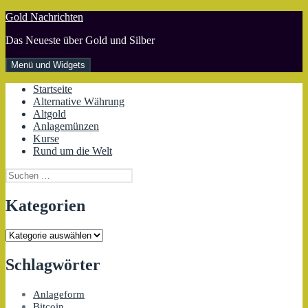
Zum
Gold Nachrichten
Inhalt
Das Neueste über Gold und Silber
springen
Menü und Widgets
Startseite
Alternative Währung
Altgold
Anlagemünzen
Kurse
Rund um die Welt
Suchen
nach:
Kategorien
Kategorien
Schlagwörter
Anlageform
Bitcoin