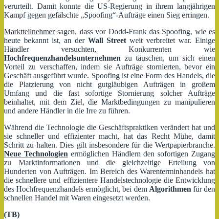
verurteilt. Damit konnte die US-Regierung in ihrem langjährigen
Kampf gegen gefälschte „Spoofing“-Aufträge einen Sieg erringen.
Marktteilnehmer
sagen, dass vor Dodd-Frank das Spoofing, wie es
heute bekannt ist, an der
Wall Street
weit verbreitet war. Einige
Händler versuchten, Konkurrenten wie
Hochfrequenzhandelsunternehmen
zu täuschen, um sich einen
Vorteil zu verschaffen, indem sie Aufträge stornierten, bevor ein
Geschäft ausgeführt wurde. Spoofing ist eine Form des Handels, die
die Platzierung von nicht gutgläubigen Aufträgen in großem
Umfang und die fast sofortige Stornierung solcher Aufträge
beinhaltet, mit dem Ziel, die Marktbedingungen zu manipulieren
und andere Händler in die Irre zu führen.
Während die Technologie die Geschäftspraktiken verändert hat und
sie schneller und effizienter macht, hat das Recht Mühe, damit
Schritt zu halten. Dies gilt insbesondere für die Wertpapierbranche.
Neue Technologien
ermöglichen Händlern den sofortigen Zugang
zu Marktinformationen und die gleichzeitige Erteilung von
Hunderten von Aufträgen. Im Bereich des Warenterminhandels hat
die schnellere und effizientere Handelstechnologie die Entwicklung
des Hochfrequenzhandels ermöglicht, bei dem
Algorithmen
für den
schnellen Handel mit Waren eingesetzt werden.
(TB)