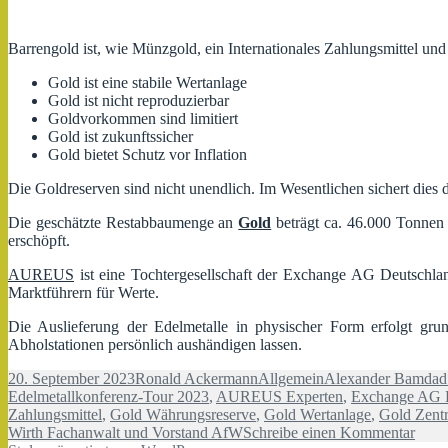
Barrengold ist, wie Münzgold, ein Internationales Zahlungsmittel un
Gold ist eine stabile Wertanlage
Gold ist nicht reproduzierbar
Goldvorkommen sind limitiert
Gold ist zukunftssicher
Gold bietet Schutz vor Inflation
Die Goldreserven sind nicht unendlich. Im Wesentlichen sichert dies
Die geschätzte Restabbaumenge an
Gold
beträgt ca. 46.000 Tonnen 
erschöpft.
AUREUS
ist eine Tochtergesellschaft der Exchange AG Deutschland
Marktführern für Werte.
Die Auslieferung der Edelmetalle in physischer Form erfolgt gru
Abholstationen persönlich aushändigen lassen.
Veröffentlicht
Autor
Kategorien
Schlagwörter
20. September 2023
Ronald Ackermann
Allgemein
Alexander Bamda
am
Edelmetallkonferenz-Tour 2023
,
AUREUS Experten
,
Exchange AG 
Zahlungsmittel
,
Gold Währungsreserve
,
Gold Wertanlage
,
Gold Zent
zu
Wirth Fachanwalt und Vorstand AfW
Schreibe einen Kommentar