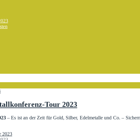
2023
sten
allkonferenz-Tour 2023
023
– Es ist an der Zeit für Gold, Silber, Edelmetalle und Co. – Siche
2023