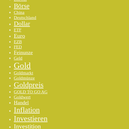
Börse
China
Deutschland
Dollar
ETF
Euro
EZB
FED
Feinunze
Geld
Gold
Goldmarkt
Goldmünze
Goldpreis
GOLD TO GO AG
Goldwert
Handel
Inflation
Investieren
Investition