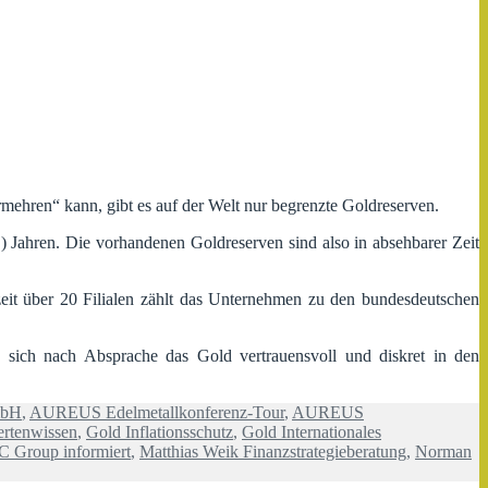
mehren“ kann, gibt es auf der Welt nur begrenzte Goldreserven.
) Jahren. Die vorhandenen Goldreserven sind also in absehbarer Zeit
zeit über 20 Filialen zählt das Unternehmen zu den bundesdeutschen
n sich nach Absprache das Gold vertrauensvoll und diskret in den
mbH
,
AUREUS Edelmetallkonferenz-Tour
,
AUREUS
rtenwissen
,
Gold Inflationsschutz
,
Gold Internationales
C Group informiert
,
Matthias Weik Finanzstrategieberatung
,
Norman