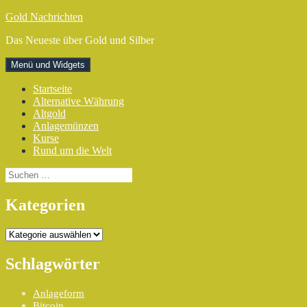
Zum
Gold Nachrichten
Inhalt
Das Neueste über Gold und Silber
springen
Menü und Widgets
Startseite
Alternative Währung
Altgold
Anlagemünzen
Kurse
Rund um die Welt
Suchen
nach:
Kategorien
Kategorien
Schlagwörter
Anlageform
Bitcoin