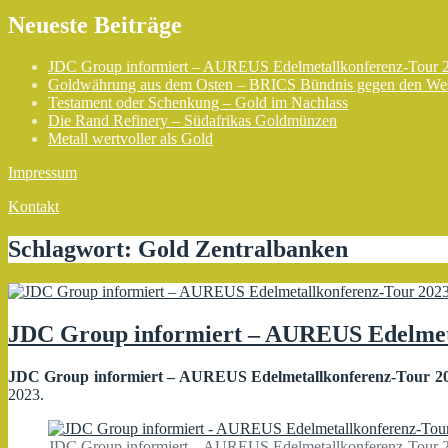
Neueste Beiträge
JDC Group informiert – AUREUS Edelmetallkonferenz-Tour 
Goldwährung aus dem Osten – BRICS Bündnis gegen den We
Testament oder Schenkung – Gold im Nachlass
Die Rand Refinery – Südafrikas Goldmünzen
Metall wertvoller als Gold
Impressum
Kontakt
Schlagwort:
Gold Zentralbanken
JDC Group informiert – AUREUS Edelmet
JDC Group informiert – AUREUS Edelmetallkonferenz-Tour 2
2023.
JDC Group informiert – AUREUS Edelmetallkonferenz-Tour 