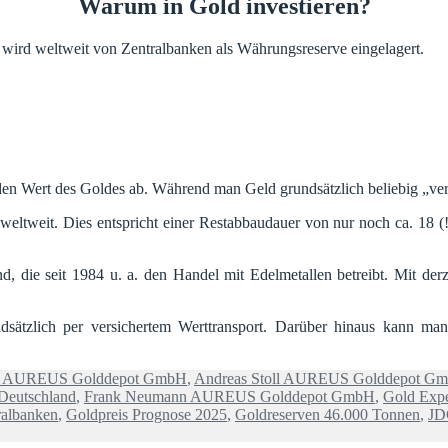
Warum in Gold investieren?
d wird weltweit von Zentralbanken als Währungsreserve eingelagert.
 den Wert des Goldes ab. Während man Geld grundsätzlich beliebig „ver
weltweit. Dies entspricht einer Restabbaudauer von nur noch ca. 18 (!
, die seit 1984 u. a. den Handel mit Edelmetallen betreibt. Mit der
ndsätzlich per versichertem Werttransport. Darüber hinaus kann ma
d AUREUS Golddepot GmbH
,
Andreas Stoll AUREUS Golddepot G
Deutschland
,
Frank Neumann AUREUS Golddepot GmbH
,
Gold Expe
ralbanken
,
Goldpreis Prognose 2025
,
Goldreserven 46.000 Tonnen
,
JD