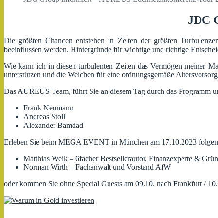
JDC G
Die größten
Chancen
entstehen in Zeiten der größten Turbulenzen
beeinflussen werden. Hintergründe für wichtige und richtige Entsc
Wie kann ich in diesen turbulenten Zeiten das Vermögen meiner M
unterstützen und die Weichen für eine ordnungsgemäße Altersvorsorge
Das AUREUS Team, führt Sie an diesem Tag durch das Programm un
Frank Neumann
Andreas Stoll
Alexander Bamdad
Erleben Sie beim
MEGA EVENT
in München am 17.10.2023 folgend
Matthias Weik – 6facher Bestsellerautor, Finanzexperte & Grün
Norman Wirth – Fachanwalt und Vorstand AfW
oder kommen Sie ohne Special Guests am 09.10. nach Frankfurt / 10.